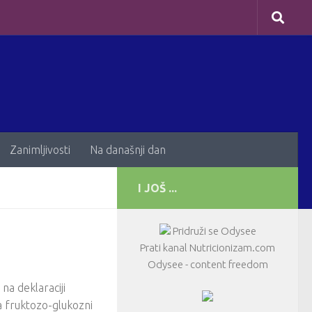
Zanimljivosti
Na današnji dan
I JOŠ ...
Pridruži se Odysee
Prati kanal Nutricionizam.com
Odysee - content freedom
a deklaraciji
 fruktozo-glukozni