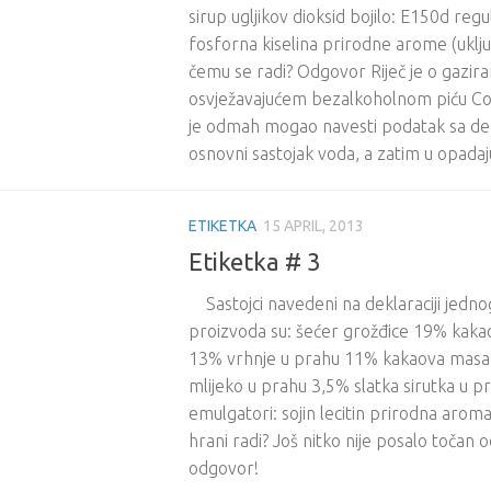
sirup ugljikov dioksid bojilo: E150d regul
fosforna kiselina prirodne arome (uklju
čemu se radi? Odgovor Riječ je o gazi
osvježavajućem bezalkoholnom piću Coc
je odmah mogao navesti podatak sa dekl
osnovni sastojak voda, a zatim u opadaj
ETIKETKA
15 APRIL, 2013
Etiketka # 3
Sastojci navedeni na deklaraciji jed
proizvoda su: šećer grožđice 19% kakao
13% vrhnje u prahu 11% kakaova mas
mlijeko u prahu 3,5% slatka sirutka u pr
emulgatori: sojin lecitin prirodna aroma 
hrani radi? Još nitko nije posalo točan 
odgovor!