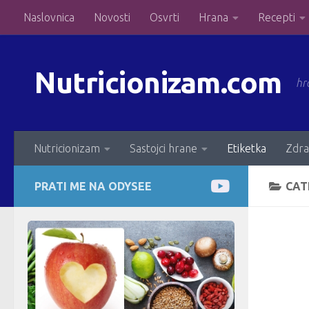
Naslovnica
Novosti
Osvrti
Hrana
Recepti
Skip to content
Nutricionizam.com
hr
Nutricionizam
Sastojci hrane
Etiketka
Zdra
PRATI ME NA ODYSEE
CAT