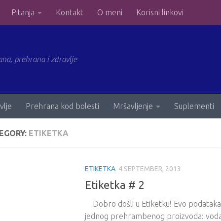
Pitanja
Kontakt
O meni
Korisni linkovi
ana, prehrana i zdravlje
vlje
Prehrana kod bolesti
Mršavljenje
Suplementi
EGORY:
ETIKETKA
ETIKETKA
4 SEPTEMBER, 2013
Etiketka # 2
Dobro došli u Etiketku! Evo podataka n
jednog prehrambenog proizvoda: voda