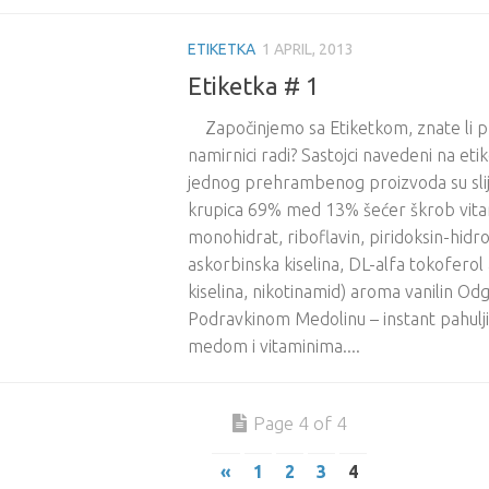
ETIKETKA
1 APRIL, 2013
Etiketka # 1
Započinjemo sa Etiketkom, znate li pr
namirnici radi? Sastojci navedeni na etike
jednog prehrambenog proizvoda su slij
krupica 69% med 13% šećer škrob vitam
monohidrat, riboflavin, piridoksin-hidro
askorbinska kiselina, DL-alfa tokoferol 
kiselina, nikotinamid) aroma vanilin Od
Podravkinom Medolinu – instant pahulji
medom i vitaminima....
Page 4 of 4
«
1
2
3
4