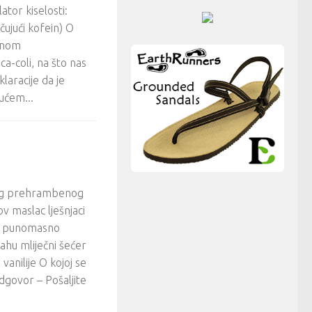
ator kiselosti:
čujući kofein) O
ranom
a-coli, na što nas
aracije da je
ućem...
nog prehrambenog
v maslac lješnjaci
a punomasno
ahu mliječni šećer
vanilije O kojoj se
odgovor – Pošaljite