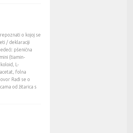
epoznati o kojoj se
ti / deklaraciji
edeći: pšenična
ini (tiamin-
koloid, L-
acetat, folna
govor Radi se o
cama od žitarica s