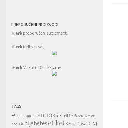
PREPORUČENI PROIZVODI
iHerb
preporučeni suplementi
iHerb
Keltska sol
iHerb
Vitamin D3 u kapima
TAGS
A
antioksidans
B
aditiv
agrum
beta-karoten
etiketka
dijabetes
GM
glifosat
brokula