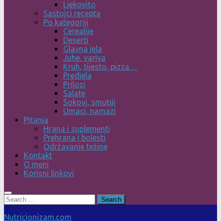
Ljekovito
Sastojci recepta
Po kategoriji
Cerealije
Deserti
Glavna jela
Juhe, variva
Kruh, tijesto, pizza…
Predjela
Prilozi
Salate
Sokovi, smutiji
Umaci, namazi
Pitanja
Hrana i suplementi
Prehrana i bolesti
Održavanje težine
Kontakt
O meni
Korisni linkovi
Search
for:
Nutricionizam.com