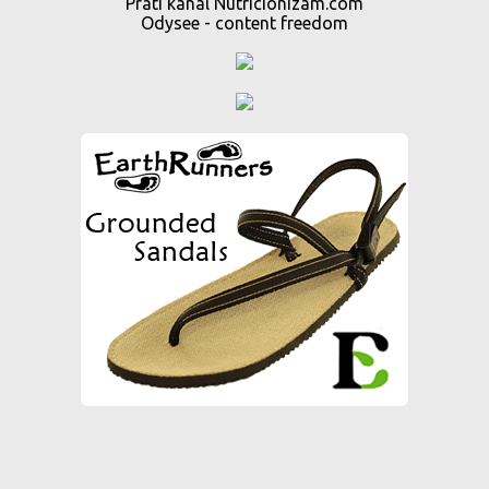
Prati kanal Nutricionizam.com
Odysee - content freedom