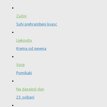
Začini
Suhi prehrambeni kvasc
Ljekovito
Krema od nevena
Voće
Pomikaki
Na današnji dan
23. svibanj