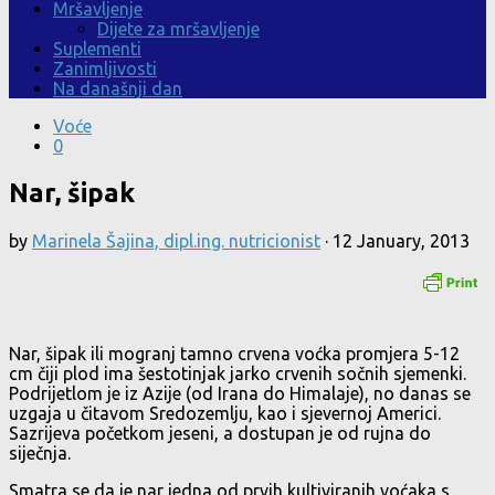
Mršavljenje
Dijete za mršavljenje
Suplementi
Zanimljivosti
Na današnji dan
Voće
0
Nar, šipak
by
Marinela Šajina, dipl.ing. nutricionist
·
12 January, 2013
Nar, šipak ili mogranj tamno crvena voćka promjera 5-12
cm čiji plod ima šestotinjak jarko crvenih sočnih sjemenki.
Podrijetlom je iz Azije (od Irana do Himalaje), no danas se
uzgaja u čitavom Sredozemlju, kao i sjevernoj Americi.
Sazrijeva početkom jeseni, a dostupan je od rujna do
siječnja.
Smatra se da je nar jedna od prvih kultiviranih voćaka s