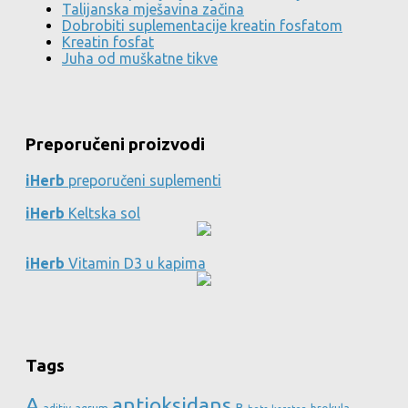
Talijanska mješavina začina
Dobrobiti suplementacije kreatin fosfatom
Kreatin fosfat
Juha od muškatne tikve
Preporučeni proizvodi
iHerb
preporučeni suplementi
iHerb
Keltska sol
iHerb
Vitamin D3 u kapima
Tags
A
antioksidans
B