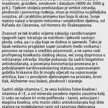
maslinom, grožđem, smokvom i datuljom (4000 do 3000 g
pr.K.). Tijekom stoljeća predstavljao je simbol zdravlja,
plodnosti i ponovnog rođenja, imao je mistična iscjeliteljska
svojstva, ali i praktičnu primjenu kao boja ili ukras. Svoje
mjesto nalazi u brojnim mitovima i umjetničkim djelima, od
Rafaela do Cézannea, od Homera do Shakespearea.
Znanost se tek kratko vrijeme zabavlja razotkrivanjem
njegovih tajni: istražuju se nutritivni i ljekoviti sastojci
ploda, soka, pa i u ulja koje se dobiva iz sjemenki. Tako je
šipak nedavno proglašen super junakom među voćkama i
ponovno se našao u središtu pozornosti, a ne samo radi
profinjenog kiselkasto slatkog okusa, već svog doprinosa u
održavanju zdravlja. Studije pokazuju da sadrži bogatstvo
antioksidanata, a povećana konzumacija povezana je s
poboljšanjem kardiovaskularnog statusa, usporavanjem
gubitka hrskavice što bi moglo utjecati na usporavanje
artritisa, kao i s povoljnim djelovanjem na prostatu, krvni
tlak, Alzheimer-ovu bolest, plodnost i starenje.
Sadrži obilje vitamina C, te veću količinu folne kiseline i
vitamina A i E, a od minerala posebno mjesto zauzima kalij.
U soku se nalaze tri vrste polifenola – tanini, antocijani i
elagična kiselina, vrlo moćni oblici antioksidanata koji štite
stanice na molekularnoj razni od razornog djelovanja