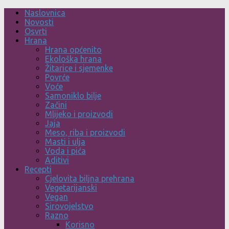
Skip
Naslovnica
to
Novosti
content
Osvrti
Hrana
Hrana općenito
Ekološka hrana
Žitarice i sjemenke
Povrće
Voće
Samoniklo bilje
Začini
Mlijeko i proizvodi
Jaja
Meso, riba i proizvodi
Masti i ulja
Voda i pića
Aditivi
Recepti
Cjelovita biljna prehrana
Vegetarijanski
Vegan
Sirovojelstvo
Razno
Korisno