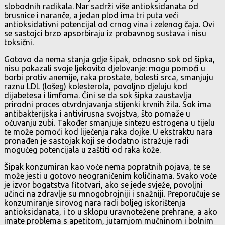
slobodnih radikala. Nar sadrži više antioksidanata od
brusnice i naranče, a jedan plod ima tri puta veći
antioksidativni potencijal od crnog vina i zelenog čaja. Ovi
se sastojci brzo apsorbiraju iz probavnog sustava i nisu
toksični.
Gotovo da nema stanja gdje šipak, odnosno sok od šipka,
nisu pokazali svoje ljekovito djelovanje: mogu pomoći u
borbi protiv anemije, raka prostate, bolesti srca, smanjuju
raznu LDL (lošeg) kolesterola, povoljno djeluju kod
dijabetesa i limfoma. Čini se da sok šipka zaustavlja
prirodni proces otvrdnjavanja stijenki krvnih žila. Sok ima
antibakterijska i antivirusna svojstva, što pomaže u
očuvanju zubi. Također smanjuje sintezu estrogena u tijelu
te može pomoći kod liječenja raka dojke. U ekstraktu nara
pronađen je sastojak koji se dodatno istražuje radi
mogućeg potencijala u zaštiti od raka kože.
Šipak konzumiran kao voće nema popratnih pojava, te se
može jesti u gotovo neograničenim količinama. Svako voće
je izvor bogatstva fitotvari, ako se jede svježe, povoljni
učinci na zdravlje su mnogobrojniji i snažniji. Preporučuje se
konzumiranje sirovog nara radi boljeg iskorištenja
antioksidanata, i to u sklopu uravnotežene prehrane, a ako
imate problema s apetitom, jutarnjom mučninom i bolnim