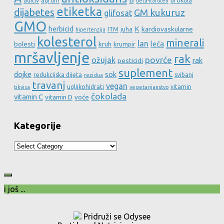
aditiv
agrum
brokula
beta-karoten
etiketka
dijabetes
GM kukuruz
glifosat
GMO
herbicid
K
kardiovaskularne
ITM
juha
hipertenzija
kolesterol
minerali
lan
leća
bolesti
kruh
krumpir
mršavljenje
rak
povrće
ožujak
rak
pesticidi
suplement
dojke
sok
redukcijska dijeta
svibanj
rezidua
travanj
vegan
ugljikohidrati
vitamin
tikvica
vegetarijanstvo
čokolada
vitamin C
vitamin D
voće
Kategorije
Kategorije
i još ...
Pridruži se Odysee