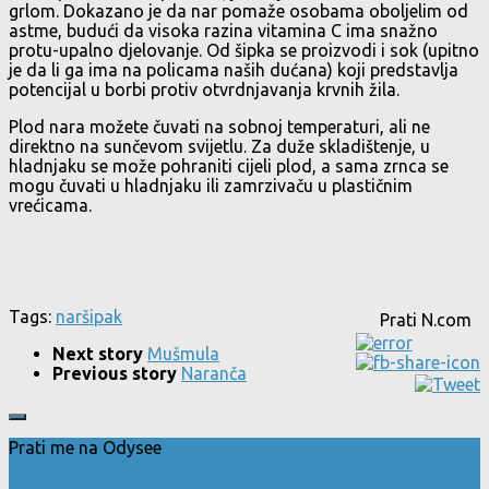
grlom. Dokazano je da nar pomaže osobama oboljelim od
astme, budući da visoka razina vitamina C ima snažno
protu-upalno djelovanje. Od šipka se proizvodi i sok (upitno
je da li ga ima na policama naših dućana) koji predstavlja
potencijal u borbi protiv otvrdnjavanja krvnih žila.
Plod nara možete čuvati na sobnoj temperaturi, ali ne
direktno na sunčevom svijetlu. Za duže skladištenje, u
hladnjaku se može pohraniti cijeli plod, a sama zrnca se
mogu čuvati u hladnjaku ili zamrzivaču u plastičnim
vrećicama.
Tags:
nar
šipak
Prati N.com
Next story
Mušmula
Previous story
Naranča
Prati me na Odysee