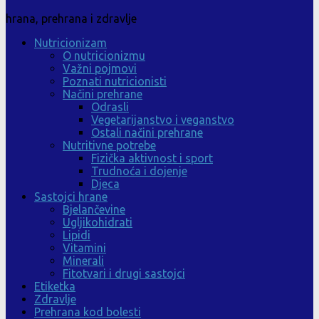
hrana, prehrana i zdravlje
Nutricionizam
O nutricionizmu
Važni pojmovi
Poznati nutricionisti
Načini prehrane
Odrasli
Vegetarijanstvo i veganstvo
Ostali načini prehrane
Nutritivne potrebe
Fizička aktivnost i sport
Trudnoća i dojenje
Djeca
Sastojci hrane
Bjelančevine
Ugljikohidrati
Lipidi
Vitamini
Minerali
Fitotvari i drugi sastojci
Etiketka
Zdravlje
Prehrana kod bolesti