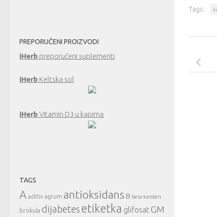
Tags:
k
PREPORUČENI PROIZVODI
iHerb
preporučeni suplementi
iHerb
Keltska sol
iHerb
Vitamin D3 u kapima
TAGS
A
antioksidans
B
aditiv
agrum
beta-karoten
etiketka
dijabetes
GM
glifosat
brokula