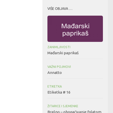
VIŠE OBJAVA …
ZANIMLJIVOSTI
Mađarski paprikaš
VAŽNI POJMOVI
Annatto
ETIKETKA
Etiketka # 16
ŽITARICE I SJEMENKE
Brašno – obogaćivanje folatom