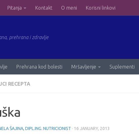
Pitanja
Kontakt
O meni
Korisni linkovi
ana, prehrana i zdravlje
vlje
Prehrana kod bolesti
Mršavljenje
Suplementi
JCI RECEPTA
uška
ELA ŠAJINA, DIPL.ING. NUTRICIONIST
·
16 JANUARY, 2013