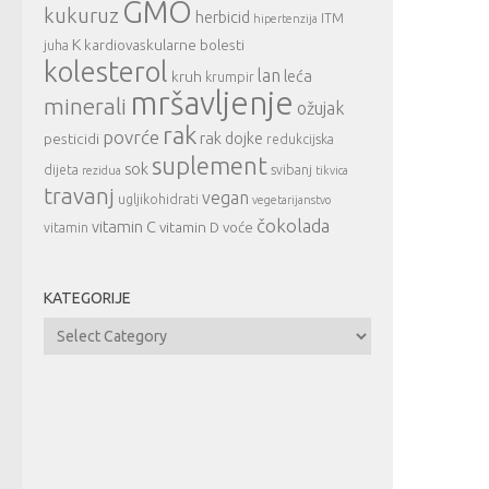
GMO
kukuruz
herbicid
ITM
hipertenzija
K
kardiovaskularne bolesti
juha
kolesterol
lan
leća
kruh
krumpir
mršavljenje
minerali
ožujak
rak
povrće
rak dojke
pesticidi
redukcijska
suplement
sok
dijeta
svibanj
rezidua
tikvica
travanj
vegan
ugljikohidrati
vegetarijanstvo
čokolada
vitamin C
vitamin D
voće
vitamin
KATEGORIJE
Kategorije