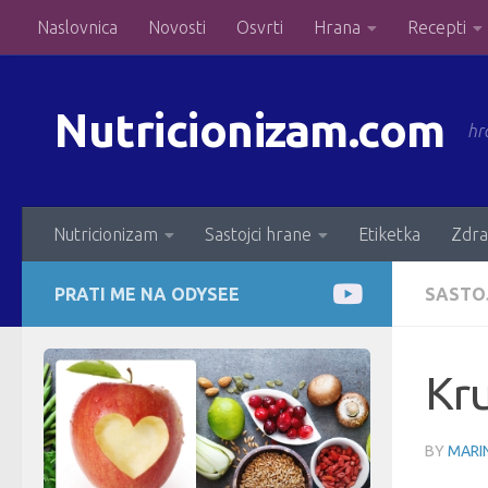
Naslovnica
Novosti
Osvrti
Hrana
Recepti
Skip to content
Nutricionizam.com
hr
Nutricionizam
Sastojci hrane
Etiketka
Zdra
PRATI ME NA ODYSEE
SASTO
Kr
BY
MARIN