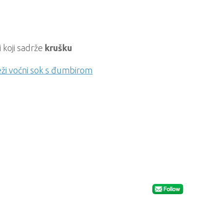
 koji sadrže
krušku
eži voćni sok s đumbirom