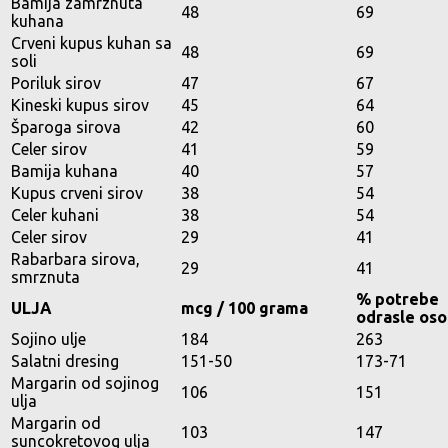
Bamija zamrznuta
48
69
kuhana
Crveni kupus kuhan sa
48
69
soli
Poriluk sirov
47
67
Kineski kupus sirov
45
64
Šparoga sirova
42
60
Celer sirov
41
59
Bamija kuhana
40
57
Kupus crveni sirov
38
54
Celer kuhani
38
54
Celer sirov
29
41
Rabarbara sirova,
29
41
smrznuta
% potrebe
ULJA
mcg / 100 grama
odrasle os
Sojino ulje
184
263
Salatni dresing
151-50
173-71
Margarin od sojinog
106
151
ulja
Margarin od
103
147
suncokretovog ulja