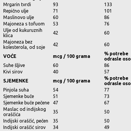
Mrgarin tvrdi
93
133
Repično ulje
71
101
Maslinovo ulje
60
86
Majoneza s tofuom
53
76
Ulje od kukuruznih
42
60
klica
Majoneza bez
42
60
kolesterola, od soje
% potrebe
VOĆE
mcg / 100 grama
odrasle os
Suhe šljive
60
86
Kivi sirov
40
57
% potrebe
SJEMENKE
mcg / 100 grama
odrasle os
Pinjola suha
54
77
Sjemenke buče
51
73
Sjemenke buče pečene
47
67
Maslac od indijskog
35
50
oraščića
Indijski oraščić, pečen
35
50
Indijski oraščić sirov
34
49