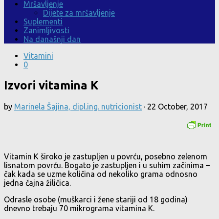
Mršavljenje
Dijete za mršavljenje
Suplementi
Zanimljivosti
Na današnji dan
Vitamini
0
Izvori vitamina K
by
Marinela Šajina, dipl.ing. nutricionist
·
22 October, 2017
Vitamin K široko je zastupljen u povrću, posebno zelenom
lisnatom povrću. Bogato je zastupljen i u suhim začinima –
čak kada se uzme količina od nekoliko grama odnosno
jedna čajna žiličica.
Odrasle osobe (muškarci i žene stariji od 18 godina)
dnevno trebaju 70 mikrograma vitamina K.