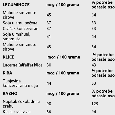
% potrebe
LEGUMINOZE
mcg / 100 grama
odrasle os
Mahune smrznute
45
64
sirove
Soja u zrnu pečena
37
53
Grašak konzerviran
37
53
Soja u mahuni,
31
44
smrznuta
Mahune smrznute
45
64
sirove
% potrebe
KLICE
mcg / 100 grama
odrasle os
Lucerna (alfalfa) klica
30
43
% potrebe
RIBA
mcg / 100 grama
odrasle os
Tunjevina
44
63
konzervirana u ulju
% potrebe
RAZNO
mcg / 100 grama
odrasle os
Napitak čokoladni u
90
129
prahu
Kiseli krastavci
66
94