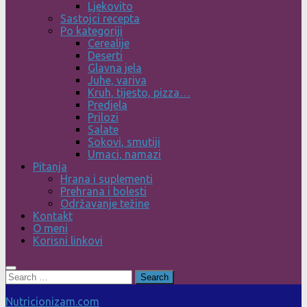
Ljekovito
Sastojci recepta
Po kategoriji
Cerealije
Deserti
Glavna jela
Juhe, variva
Kruh, tijesto, pizza…
Predjela
Prilozi
Salate
Sokovi, smutiji
Umaci, namazi
Pitanja
Hrana i suplementi
Prehrana i bolesti
Održavanje težine
Kontakt
O meni
Korisni linkovi
Search
for:
Nutricionizam.com