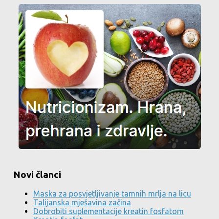
Novi članci
Maska za posvjetljivanje tamnih mrlja na licu
Talijanska mješavina začina
Dobrobiti suplementacije kreatin fosfatom