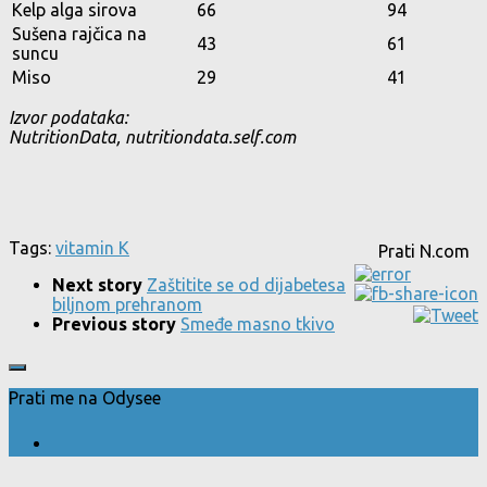
Kelp alga sirova
66
94
Sušena rajčica na
43
61
suncu
Miso
29
41
Izvor podataka:
NutritionData, nutritiondata.self.com
Tags:
vitamin K
Prati N.com
Next story
Zaštitite se od dijabetesa
biljnom prehranom
Previous story
Smeđe masno tkivo
Prati me na Odysee