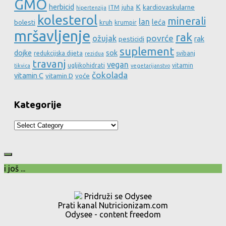
GMO
herbicid
K
kardiovaskularne
ITM
juha
hipertenzija
kolesterol
minerali
lan
leća
bolesti
kruh
krumpir
mršavljenje
rak
povrće
ožujak
rak
pesticidi
suplement
dojke
sok
redukcijska dijeta
svibanj
rezidua
travanj
vegan
ugljikohidrati
vitamin
tikvica
vegetarijanstvo
čokolada
vitamin C
vitamin D
voće
Kategorije
Kategorije
i još ...
Pridruži se Odysee
Prati kanal Nutricionizam.com
Odysee - content freedom