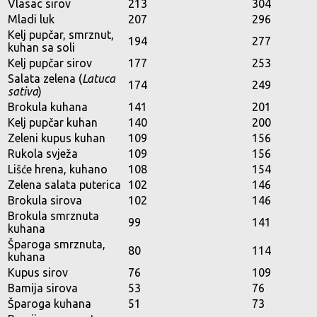
Vlasac sirov
213
304
Mladi luk
207
296
Kelj pupčar, smrznut,
194
277
kuhan sa soli
Kelj pupčar sirov
177
253
Salata zelena (
Latuca
174
249
sativa
)
Brokula kuhana
141
201
Kelj pupčar kuhan
140
200
Zeleni kupus kuhan
109
156
Rukola svježa
109
156
Lišće hrena, kuhano
108
154
Zelena salata puterica
102
146
Brokula sirova
102
146
Brokula smrznuta
99
141
kuhana
Šparoga smrznuta,
80
114
kuhana
Kupus sirov
76
109
Bamija sirova
53
76
Šparoga kuhana
51
73