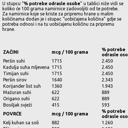
U stupcu “
% potrebe odrasle osobe
” u tablici niže vidi se
koliko će 100 grama namirnice zadovoljiti od te potrebe.
Za namirnice koje se kriste za pripremu hrane u malim
količinama dodan je i stupac “uobičajena količina” gdje se
potreba odnosi i na tu uobičajenu količinu za pripremu
hrane.
% potrebe
ZAČINI
mcg / 100 grama
odrasle os
Peršin suhi
1715
2.450
Kadulja suha mljevena
1715
2.450
Timijan suhi
1715
2.450
Peršin sirov
1640
2.343
Korijander list suh
1360
1.943
Mažuran suhi
622
889
Origano suhi
622
889
Bosiljak svježi
415
593
% potrebe
POVRĆE
mcg / 100 grama
odrasle os
Kelj kuhan sa soli
882
1.260