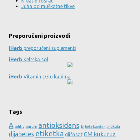
Kreatin fosfat
Juha od muškatne tikve
Preporučeni proizvodi
iHerb
preporučeni suplementi
iHerb
Keltska sol
iHerb
Vitamin D3 u kapima
Tags
A
antioksidans
B
aditiv
agrum
brokula
beta-karoten
etiketka
dijabetes
GM kukuruz
glifosat