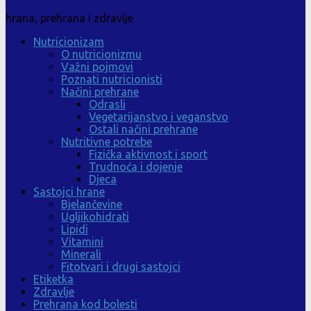
hrana, prehrana i zdravlje
Nutricionizam
O nutricionizmu
Važni pojmovi
Poznati nutricionisti
Načini prehrane
Odrasli
Vegetarijanstvo i veganstvo
Ostali načini prehrane
Nutritivne potrebe
Fizička aktivnost i sport
Trudnoća i dojenje
Djeca
Sastojci hrane
Bjelančevine
Ugljikohidrati
Lipidi
Vitamini
Minerali
Fitotvari i drugi sastojci
Etiketka
Zdravlje
Prehrana kod bolesti