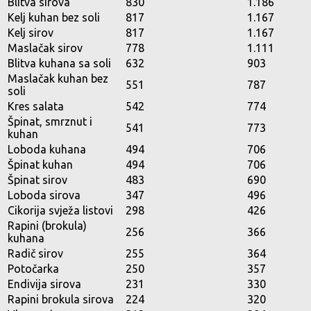
Blitva sirova
830
1.186
Kelj kuhan bez soli
817
1.167
Kelj sirov
817
1.167
Maslačak sirov
778
1.111
Blitva kuhana sa soli
632
903
Maslačak kuhan bez
551
787
soli
Kres salata
542
774
Špinat, smrznut i
541
773
kuhan
Loboda kuhana
494
706
Špinat kuhan
494
706
Špinat sirov
483
690
Loboda sirova
347
496
Cikorija svježa listovi
298
426
Rapini (brokula)
256
366
kuhana
Radič sirov
255
364
Potočarka
250
357
Endivija sirova
231
330
Rapini brokula sirova
224
320