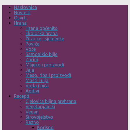
Skip
Naslovnica
to
Novosti
content
Osvrti
Hrana
Hrana općenito
Ekološka hrana
Žitarice i sjemenke
Povrće
Voće
Samoniklo bilje
Začini
Mlijeko i proizvodi
Jaja
Meso, riba i proizvodi
Masti i ulja
Voda i pića
Aditivi
Recepti
Cjelovita biljna prehrana
Vegetarijanski
Vegan
Sirovojelstvo
Razno
Korisno