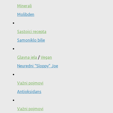
Minerali
Molibden
Sastojci recepta
Samoniklo bilje
Glavna jela
/
Vegan
Neuredni “Sloppy” Joe
Važni pojmovi
Antioksidans
Važni pojmovi