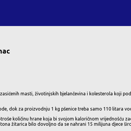
nac
asićenih masti, životinjskih bjelančevina i kolesterola koji po
ode, dok za proizvodnju 1 kg pšenice treba samo 110 litara vo
potroše količinu hrane koja bi svojom kaloričnom vrijednošću zado
 tona žitarica bilo dovoljno da se nahrani 15 milijuna djece širo