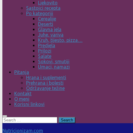
Ljekovito
Sastojci recepta
Po kategoriji
Cerealije
Deserti
Glavna jela
Juhe, variva
Kruh, tijesto, pizza…
Predjela
Prilozi
Salate
Sokovi, smutiji
Umaci, namazi
Pitanja
Hrana i suplementi
Prehrana i bolesti
Održavanje težine
Kontakt
O meni
Korisni linkovi
Search
for:
Nutricionizam.com