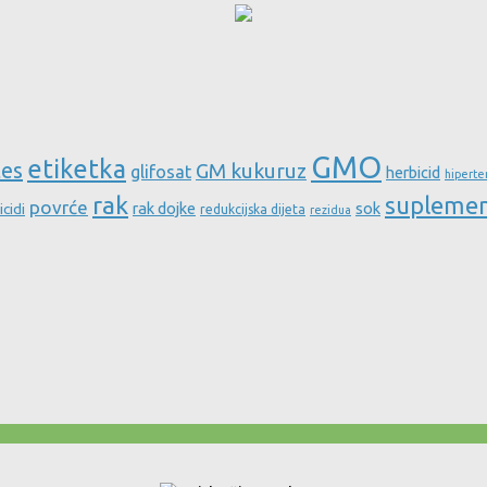
GMO
etiketka
tes
GM kukuruz
glifosat
herbicid
hiperte
rak
supleme
povrće
rak dojke
sok
icidi
redukcijska dijeta
rezidua