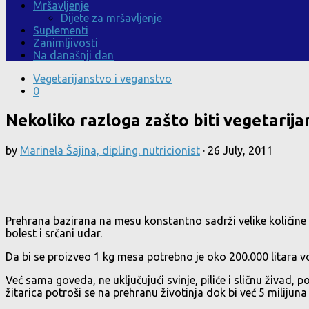
Mršavljenje
Dijete za mršavljenje
Suplementi
Zanimljivosti
Na današnji dan
Vegetarijanstvo i veganstvo
0
Nekoliko razloga zašto biti vegetarija
by
Marinela Šajina, dipl.ing. nutricionist
·
26 July, 2011
Prehrana bazirana na mesu konstantno sadrži velike količine z
bolest i srčani udar.
Da bi se proizveo 1 kg mesa potrebno je oko 200.000 litara v
Već sama goveda, ne uključujući svinje, piliće i sličnu živad, 
žitarica potroši se na prehranu životinja dok bi već 5 milijuna