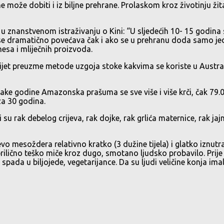
 može dobiti i iz biljne prehrane. Prolaskom kroz životinju ži
u znanstvenom istraživanju o Kini: “U sljedećih 10- 15 godina s
i se dramatično povećava čak i ako se u prehranu doda samo jed
mesa i mliječnih proizvoda.
 svijet preuzme metode uzgoja stoke kakvima se koriste u Austra
e godine Amazonska prašuma se sve više i više krči, čak 79.000
 za 30 godina.
 rak debelog crijeva, rak dojke, rak grlića maternice, rak jajn
o mesoždera relativno kratko (3 dužine tijela) i glatko iznutra
ilično teško miče kroz dugo, smotano ljudsko probavilo. Prije 
ada u biljojede, vegetarijance. Da su ljudi veličine konja ima