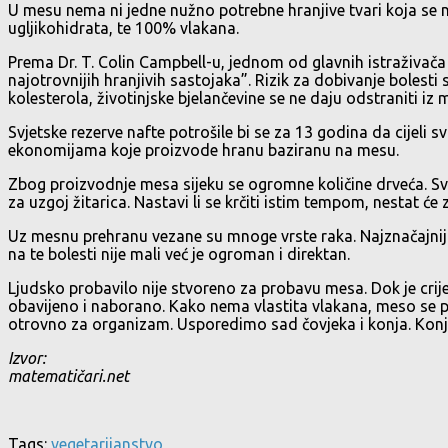
U mesu nema ni jedne nužno potrebne hranjive tvari koja se ne
ugljikohidrata, te 100% vlakana.
Prema Dr. T. Colin Campbell-u, jednom od glavnih istraživača 
najotrovnijih hranjivih sastojaka”. Rizik za dobivanje bolest
kolesterola, životinjske bjelančevine se ne daju odstraniti iz 
Svjetske rezerve nafte potrošile bi se za 13 godina da cijeli
ekonomijama koje proizvode hranu baziranu na mesu.
Zbog proizvodnje mesa sijeku se ogromne količine drveća. Svak
za uzgoj žitarica. Nastavi li se krčiti istim tempom, nestat će
Uz mesnu prehranu vezane su mnoge vrste raka. Najznačajniji su
na te bolesti nije mali već je ogroman i direktan.
Ljudsko probavilo nije stvoreno za probavu mesa. Dok je crijev
obavijeno i naborano. Kako nema vlastita vlakana, meso se pr
otrovno za organizam. Usporedimo sad čovjeka i konja. Konj sp
Izvor:
matematičari.net
Tags:
vegetarijanstvo