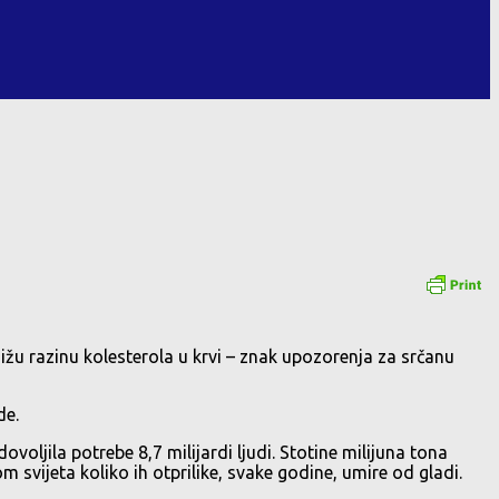
dižu razinu kolesterola u krvi – znak upozorenja za srčanu
de.
voljila potrebe 8,7 milijardi ljudi. Stotine milijuna tona
m svijeta koliko ih otprilike, svake godine, umire od gladi.