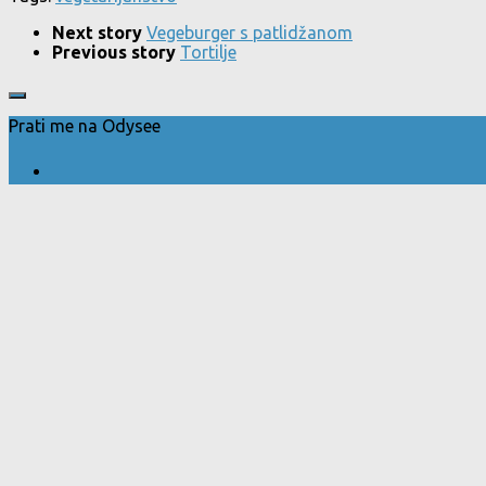
Next story
Vegeburger s patlidžanom
Previous story
Tortilje
Prati me na Odysee