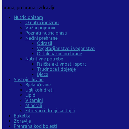
hrana, prehrana i zdravlje
Nutricionizam
O nutricionizmu
Važni pojmovi
Poznati nutricionisti
Načini prehrane
Odrasli
Vegetarijanstvo i veganstvo
Ostali načini prehrane
Nutritivne potrebe
Fizička aktivnost i sport
Trudnoća i dojenje
Djeca
Sastojci hrane
Bjelančevine
Ugljikohidrati
Lipidi
Vitamini
Minerali
Fitotvari i drugi sastojci
Etiketka
Zdravlje
Prehrana kod bolesti