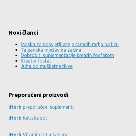
Novi članci
Maska za posvjetljivanje tamnih mrlja na licu
Talijanska mješavina začina
Dobrobiti suplementacije kreatin fosfatom
Kreatin fosfat
Juha od muškatne tikve
Preporučeni proizvodi
iHerb
preporučeni suplementi
iHerb
Keltska sol
iHerb
Vitamin D3 u kapima