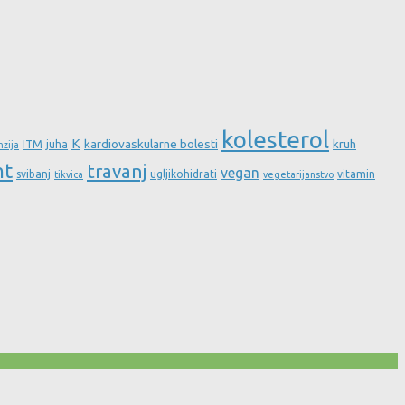
kolesterol
K
kardiovaskularne bolesti
kruh
ITM
juha
nzija
nt
travanj
vegan
svibanj
ugljikohidrati
vitamin
tikvica
vegetarijanstvo