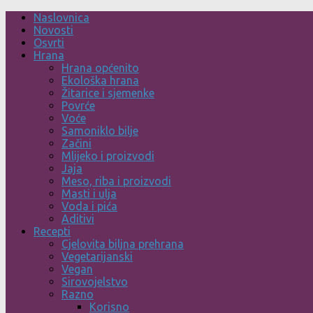
Skip
Naslovnica
to
Novosti
content
Osvrti
Hrana
Hrana općenito
Ekološka hrana
Žitarice i sjemenke
Povrće
Voće
Samoniklo bilje
Začini
Mlijeko i proizvodi
Jaja
Meso, riba i proizvodi
Masti i ulja
Voda i pića
Aditivi
Recepti
Cjelovita biljna prehrana
Vegetarijanski
Vegan
Sirovojelstvo
Razno
Korisno