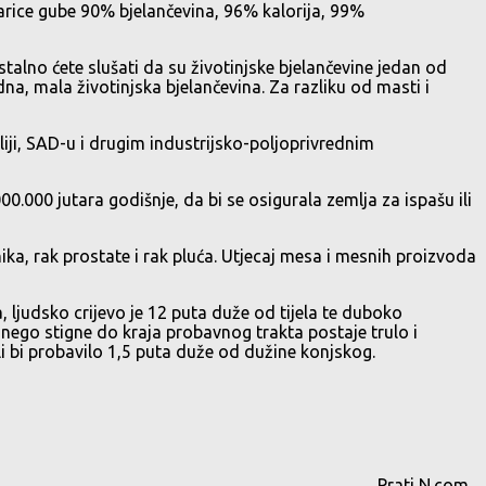
tarice gube 90% bjelančevina, 96% kalorija, 99%
talno ćete slušati da su životinjske bjelančevine jedan od
na, mala životinjska bjelančevina. Za razliku od masti i
liji, SAD-u i drugim industrijsko-poljoprivrednim
.000 jutara godišnje, da bi se osigurala zemlja za ispašu ili
ika, rak prostate i rak pluća. Utjecaj mesa i mesnih proizvoda
, ljudsko crijevo je 12 puta duže od tijela te duboko
nego stigne do kraja probavnog trakta postaje trulo i
li bi probavilo 1,5 puta duže od dužine konjskog.
Prati N.com