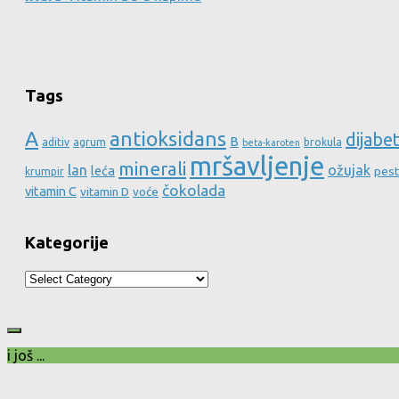
Tags
A
antioksidans
dijabe
B
aditiv
agrum
brokula
beta-karoten
mršavljenje
minerali
lan
ožujak
leća
pest
krumpir
čokolada
vitamin C
vitamin D
voće
Kategorije
Kategorije
i još ...