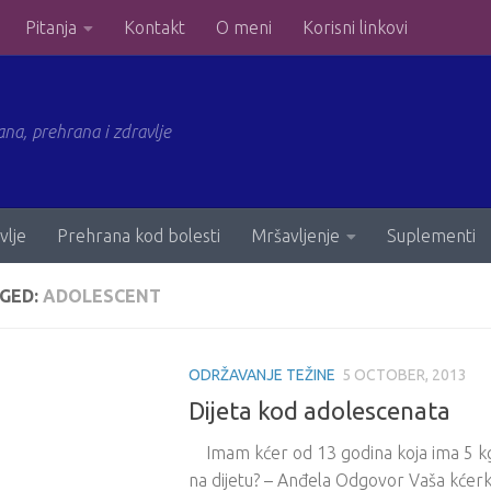
Pitanja
Kontakt
O meni
Korisni linkovi
ana, prehrana i zdravlje
vlje
Prehrana kod bolesti
Mršavljenje
Suplementi
GED:
ADOLESCENT
ODRŽAVANJE TEŽINE
5 OCTOBER, 2013
Dijeta kod adolescenata
Imam kćer od 13 godina koja ima 5 kg v
na dijetu? – Anđela Odgovor Vaša kćerka