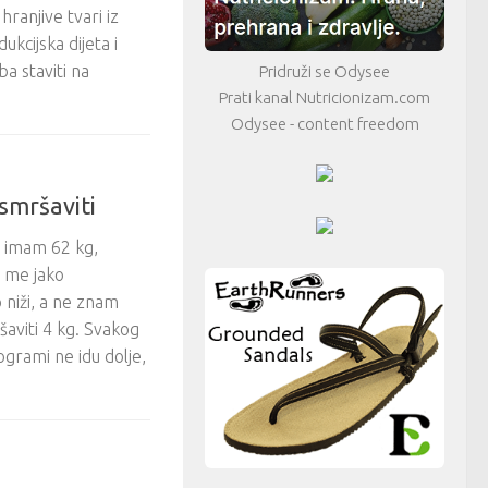
hranjive tvari iz
kcijska dijeta i
a staviti na
Pridruži se Odysee
Prati kanal Nutricionizam.com
Odysee - content freedom
smršaviti
 imam 62 kg,
o me jako
 niži, a ne znam
šaviti 4 kg. Svakog
grami ne idu dolje,