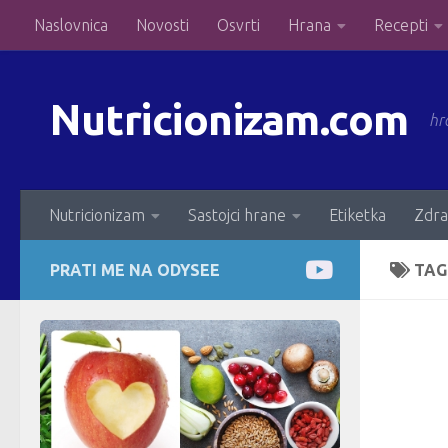
Naslovnica
Novosti
Osvrti
Hrana
Recepti
Skip to content
Nutricionizam.com
hr
Nutricionizam
Sastojci hrane
Etiketka
Zdra
PRATI ME NA ODYSEE
TAG