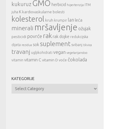
GMO
kukuruz
herbicid
ITM
hipertenzija
K
kardiovaskularne bolesti
juha
kolesterol
lan
leća
kruh
krumpir
mršavljenje
minerali
ožujak
rak
povrće
rak dojke
pesticidi
redukcijska
suplement
sok
dijeta
svibanj
rezidua
tikvica
travanj
vegan
ugljikohidrati
vegetarijanstvo
čokolada
vitamin C
vitamin D
voće
vitamin
KATEGORIJE
Kategorije