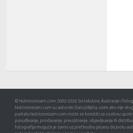
© Nutricionizam.com 2002-2026 Svi tekstovi, ilustracije i foto
Nutricionizam.com su autorski članci/dijela, osim ako nije dru
portalu Nutricionizam.com može se koristiti za osobnu upotre
posuđivanje, prodavanje, preuzimanje, objavljivanje ili distribui
fotografija moguće je samo uz prethodnu pisanu dozvolu autor