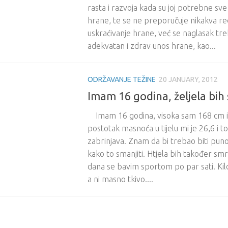
rasta i razvoja kada su joj potrebne sve 
hrane, te se ne preporučuje nikakva redu
uskraćivanje hrane, već se naglasak treb
adekvatan i zdrav unos hrane, kao...
ODRŽAVANJE TEŽINE
20 JANUARY, 2012
Imam 16 godina, željela bih 
Imam 16 godina, visoka sam 168 cm i
postotak masnoća u tijelu mi je 26,6 i t
zabrinjava. Znam da bi trebao biti puno
kako to smanjiti. Htjela bih također smr
dana se bavim sportom po par sati. Kilo
a ni masno tkivo....