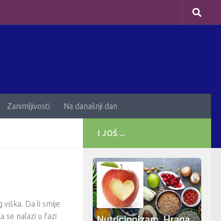
Zanimljivosti
Na današnji dan
I JOŠ ...
iška. Da li smije
 se nalazi u fazi