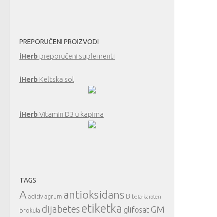
PREPORUČENI PROIZVODI
iHerb
preporučeni suplementi
iHerb
Keltska sol
iHerb
Vitamin D3 u kapima
TAGS
A
antioksidans
B
aditiv
agrum
beta-karoten
etiketka
dijabetes
GM
glifosat
brokula