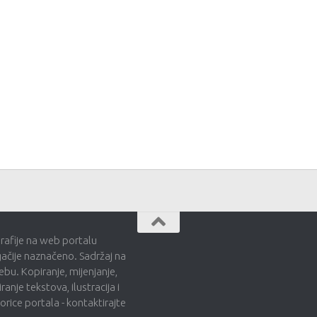
grafije na web portalu
gačije naznačeno. Sadržaj na
bu. Kopiranje, mijenjanje,
ranje tekstova, ilustracija i
ice portala - kontaktirajte