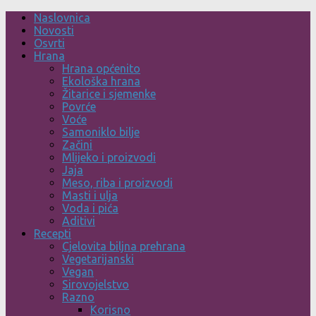
Skip
Naslovnica
to
Novosti
content
Osvrti
Hrana
Hrana općenito
Ekološka hrana
Žitarice i sjemenke
Povrće
Voće
Samoniklo bilje
Začini
Mlijeko i proizvodi
Jaja
Meso, riba i proizvodi
Masti i ulja
Voda i pića
Aditivi
Recepti
Cjelovita biljna prehrana
Vegetarijanski
Vegan
Sirovojelstvo
Razno
Korisno