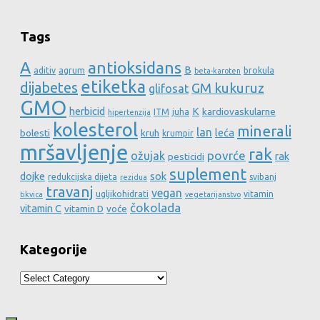
Tags
A
antioksidans
B
aditiv
agrum
brokula
beta-karoten
etiketka
dijabetes
GM kukuruz
glifosat
GMO
herbicid
K
kardiovaskularne
ITM
juha
hipertenzija
kolesterol
minerali
lan
leća
bolesti
kruh
krumpir
mršavljenje
rak
povrće
ožujak
rak
pesticidi
suplement
dojke
sok
redukcijska dijeta
svibanj
rezidua
travanj
vegan
ugljikohidrati
vitamin
tikvica
vegetarijanstvo
čokolada
vitamin C
vitamin D
voće
Kategorije
Kategorije