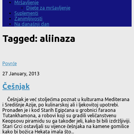
Mršavljenje
Dijete za mršavljenje
Suplementi
Zanimljivosti
Na današnji dan
Tagged:
aliinaza
Povrće
27 January, 2013
Češnjak
Češnjak je već stoljećima poznat u kulturama Mediterana
i Središnje Azije, po kulinarskoj ali i ljekovitoj upotrebi.
Pronađen je i kod Starih Egipćana u grobnici faraona
Tutankhamona, a robovi koji su gradili veličanstvenu
Keopsovu piramidu su ga također jeli, kako bi bili izdržljiviji.
Stari Grci ostavljali su vijence češnjaka na kamene gomilice
kako bi božica Hekata imala što...