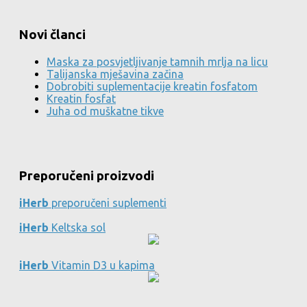
Novi članci
Maska za posvjetljivanje tamnih mrlja na licu
Talijanska mješavina začina
Dobrobiti suplementacije kreatin fosfatom
Kreatin fosfat
Juha od muškatne tikve
Preporučeni proizvodi
iHerb
preporučeni suplementi
iHerb
Keltska sol
iHerb
Vitamin D3 u kapima