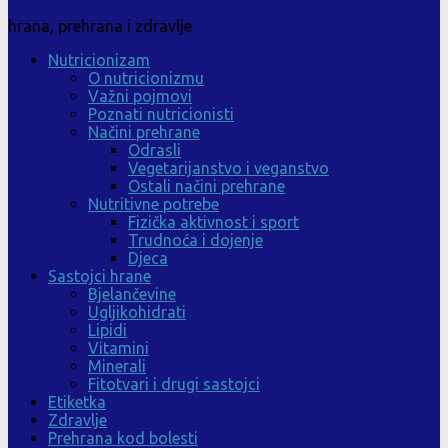
hrana, prehrana i zdravlje
Nutricionizam
O nutricionizmu
Važni pojmovi
Poznati nutricionisti
Načini prehrane
Odrasli
Vegetarijanstvo i veganstvo
Ostali načini prehrane
Nutritivne potrebe
Fizička aktivnost i sport
Trudnoća i dojenje
Djeca
Sastojci hrane
Bjelančevine
Ugljikohidrati
Lipidi
Vitamini
Minerali
Fitotvari i drugi sastojci
Etiketka
Zdravlje
Prehrana kod bolesti