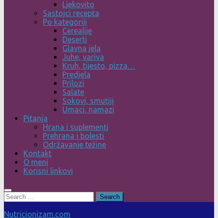
Ljekovito
Sastojci recepta
Po kategoriji
Cerealije
Deserti
Glavna jela
Juhe, variva
Kruh, tijesto, pizza…
Predjela
Prilozi
Salate
Sokovi, smutiji
Umaci, namazi
Pitanja
Hrana i suplementi
Prehrana i bolesti
Održavanje težine
Kontakt
O meni
Korisni linkovi
Search
for:
Nutricionizam.com