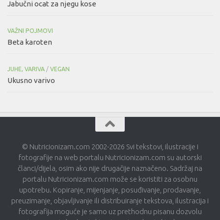
Jabučni ocat za njegu kose
VAŽNI POJMOVI
Beta karoten
JUHE, VARIVA
/
VEGAN
Ukusno varivo
© Nutricionizam.com 2002-2026 Svi tekstovi, ilustracije i
fotografije na web portalu Nutricionizam.com su autorski
članci/dijela, osim ako nije drugačije naznačeno. Sadržaj na
portalu Nutricionizam.com može se koristiti za osobnu
upotrebu. Kopiranje, mijenjanje, posuđivanje, prodavanje,
preuzimanje, objavljivanje ili distribuiranje tekstova, ilustracija i
fotografija moguće je samo uz prethodnu pisanu dozvolu