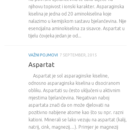
njihovu topivost i ionski karakter. Asparaginska
kiselina je jedna od 20 aminokiselina koje
nalazimo u kemijskom sastavu bjelančevina. Nije
esencijalna aminokiselina za sisavce. Aspartat u
tijelu čovjeka jedan je od...
VAŽNI POJMOVI
7 SEPTEMBER, 2015
Aspartat
Aspartat je sol asparaginske kiseline,
odnosno asparaginska kiselina u disociranom
obliku. Aspartati su često uključeni u aktivnim
mjestima bjelančevina. Negativan naboj
aspartata znači da on može djelovati na
pozitivno nabijene atome kao što su npr. razni
kationi. Minerali se lako vezuju na aspartat (kalij,
natrij, cink, magnezij…). Primjer je magnezij