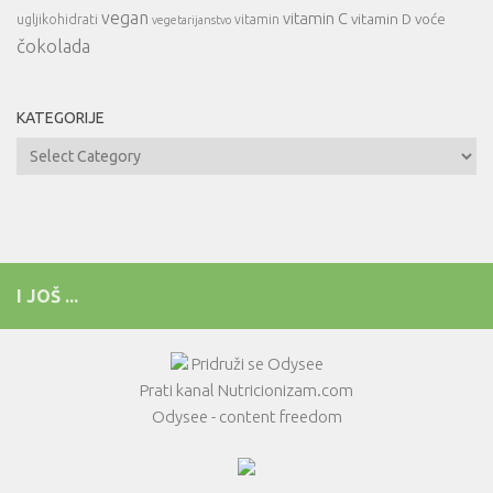
vegan
vitamin C
vitamin D
voće
ugljikohidrati
vitamin
vegetarijanstvo
čokolada
KATEGORIJE
Kategorije
I JOŠ ...
Pridruži se Odysee
Prati kanal Nutricionizam.com
Odysee - content freedom