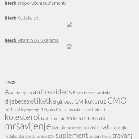
iHerb
preporučeni suplementi
iHerb
Keltska sol
iHerb
Vitamin D3 u kapima
TAGS
A
antioksidans
B
aditiv
agrum
brokula
beta-karoten
GMO
etiketka
dijabetes
GM kukuruz
glifosat
herbicid
K
kardiovaskularne bolesti
ITM
juha
hipertenzija
kolesterol
minerali
lan
leća
kruh
krumpir
mršavljenje
rak
povrće
ožujak
rak dojke
pesticidi
suplement
travanj
sok
redukcijska dijeta
svibanj
rezidua
tikvica