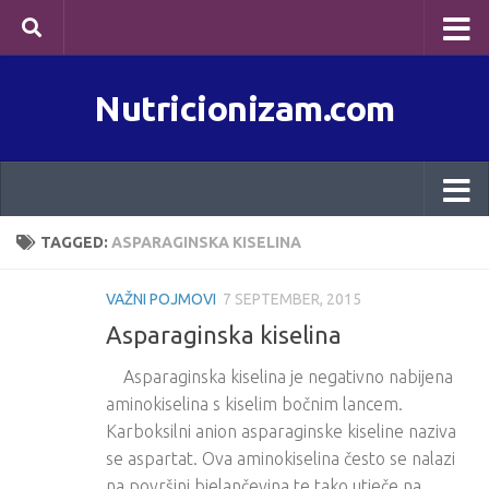
Skip to content
Nutricionizam.com
TAGGED:
ASPARAGINSKA KISELINA
VAŽNI POJMOVI
7 SEPTEMBER, 2015
Asparaginska kiselina
Asparaginska kiselina je negativno nabijena
aminokiselina s kiselim bočnim lancem.
Karboksilni anion asparaginske kiseline naziva
se aspartat. Ova aminokiselina često se nalazi
na površini bjelančevina te tako utječe na