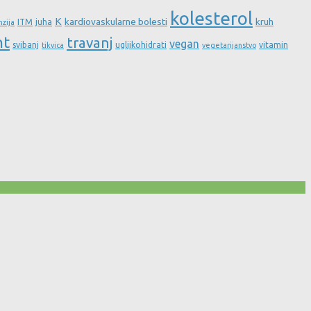
kolesterol
K
kardiovaskularne bolesti
kruh
ITM
juha
nzija
nt
travanj
vegan
svibanj
ugljikohidrati
vitamin
tikvica
vegetarijanstvo