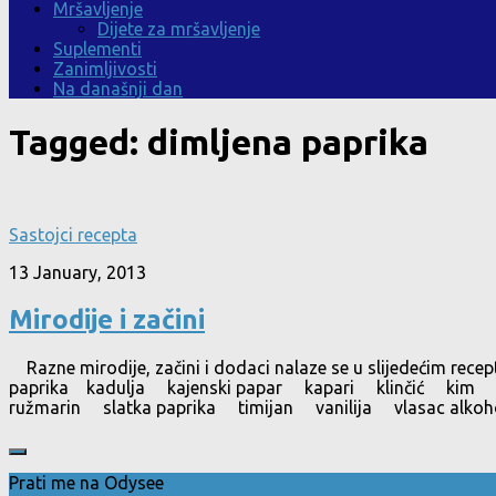
Mršavljenje
Dijete za mršavljenje
Suplementi
Zanimljivosti
Na današnji dan
Tagged:
dimljena paprika
Sastojci recepta
13 January, 2013
Mirodije i začini
Razne mirodije, začini i dodaci nalaze se u slijedeći
paprika kadulja kajenski papar kapari klinčić kim
ružmarin slatka paprika timijan vanilija vlasac alkohol
Prati me na Odysee