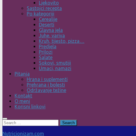
Ljekovito
Sastojci recepta
Po kategoriji
Cerealije
Deserti
Glavna jela
Juhe, variva
Kruh, tijesto, pizza…
Predjela
Prilozi
Salate
Sokovi, smutiji
Umaci, namazi
Pitanja
Hrana i suplementi
Prehrana i bolesti
Održavanje težine
Kontakt
O meni
Korisni linkovi
Search
for:
Nutricionizam.com