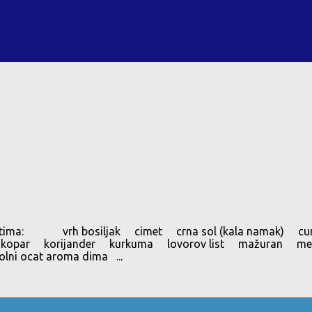
m receptima: vrh bosiljak cimet crna sol (kala namak) 
 kopar korijander kurkuma lovorov list mažuran met
ni ocat aroma dima ...