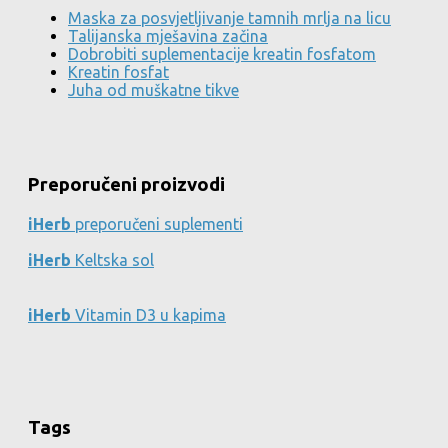
Maska za posvjetljivanje tamnih mrlja na licu
Talijanska mješavina začina
Dobrobiti suplementacije kreatin fosfatom
Kreatin fosfat
Juha od muškatne tikve
Preporučeni proizvodi
iHerb
preporučeni suplementi
iHerb
Keltska sol
iHerb
Vitamin D3 u kapima
Tags