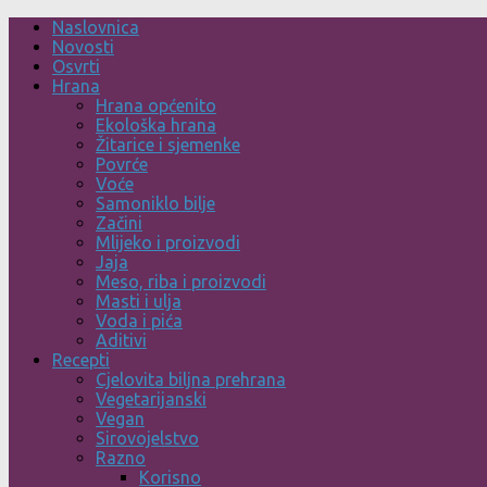
Skip
Naslovnica
to
Novosti
content
Osvrti
Hrana
Hrana općenito
Ekološka hrana
Žitarice i sjemenke
Povrće
Voće
Samoniklo bilje
Začini
Mlijeko i proizvodi
Jaja
Meso, riba i proizvodi
Masti i ulja
Voda i pića
Aditivi
Recepti
Cjelovita biljna prehrana
Vegetarijanski
Vegan
Sirovojelstvo
Razno
Korisno