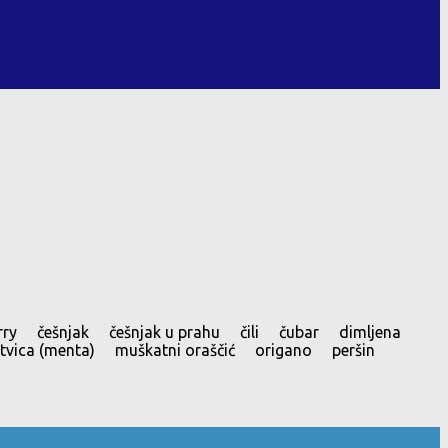
curry češnjak češnjak u prahu čili čubar dimljena
vica (menta) muškatni oraščić origano peršin