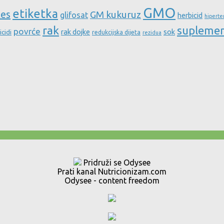
GMO
etiketka
tes
GM kukuruz
glifosat
herbicid
hiperte
rak
supleme
povrće
rak dojke
sok
icidi
redukcijska dijeta
rezidua
Pridruži se Odysee
Prati kanal Nutricionizam.com
Odysee - content freedom