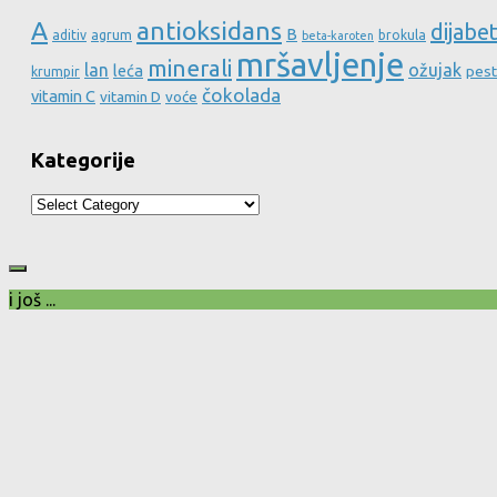
A
antioksidans
dijabe
B
aditiv
agrum
brokula
beta-karoten
mršavljenje
minerali
lan
ožujak
leća
pest
krumpir
čokolada
vitamin C
vitamin D
voće
Kategorije
Kategorije
i još ...