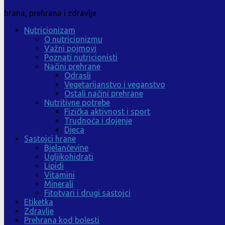
hrana, prehrana i zdravlje
Nutricionizam
O nutricionizmu
Važni pojmovi
Poznati nutricionisti
Načini prehrane
Odrasli
Vegetarijanstvo i veganstvo
Ostali načini prehrane
Nutritivne potrebe
Fizička aktivnost i sport
Trudnoća i dojenje
Djeca
Sastojci hrane
Bjelančevine
Ugljikohidrati
Lipidi
Vitamini
Minerali
Fitotvari i drugi sastojci
Etiketka
Zdravlje
Prehrana kod bolesti