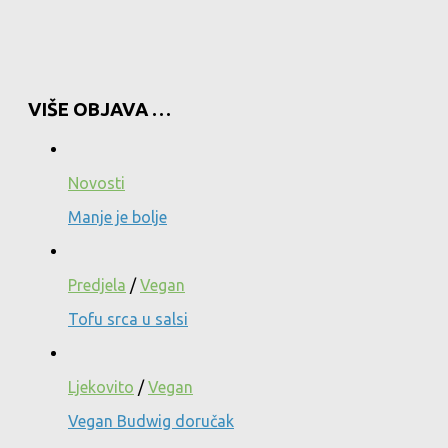
VIŠE OBJAVA …
Novosti
Manje je bolje
Predjela
/
Vegan
Tofu srca u salsi
Ljekovito
/
Vegan
Vegan Budwig doručak