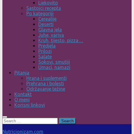
Ljekovito
Sastojci recepta
Po kategoriji
Cerealije
Deserti
Glavna jela
Juhe, variva
Kruh, tijesto, pizza…
Predjela
Prilozi
Salate
Sokovi, smutiji
Umaci, namazi
Pitanja
Hrana i suplementi
Prehrana i bolesti
Održavanje težine
Kontakt
O meni
Korisni linkovi
Search
for:
Nutricionizam.com