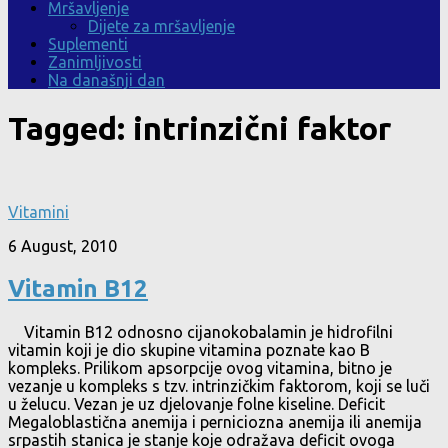
Mršavljenje
Dijete za mršavljenje
Suplementi
Zanimljivosti
Na današnji dan
Tagged:
intrinzični faktor
Vitamini
6 August, 2010
Vitamin B12
Vitamin B12 odnosno cijanokobalamin je hidrofilni
vitamin koji je dio skupine vitamina poznate kao B
kompleks. Prilikom apsorpcije ovog vitamina, bitno je
vezanje u kompleks s tzv. intrinzičkim faktorom, koji se luči
u želucu. Vezan je uz djelovanje folne kiseline. Deficit
Megaloblastična anemija i perniciozna anemija ili anemija
srpastih stanica je stanje koje odražava deficit ovoga