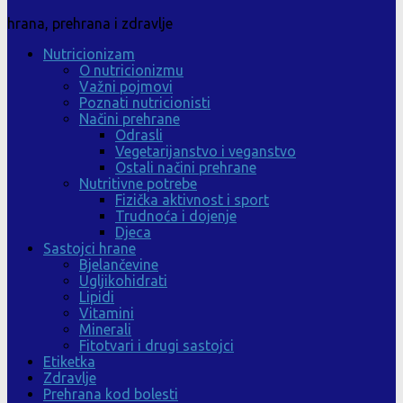
hrana, prehrana i zdravlje
Nutricionizam
O nutricionizmu
Važni pojmovi
Poznati nutricionisti
Načini prehrane
Odrasli
Vegetarijanstvo i veganstvo
Ostali načini prehrane
Nutritivne potrebe
Fizička aktivnost i sport
Trudnoća i dojenje
Djeca
Sastojci hrane
Bjelančevine
Ugljikohidrati
Lipidi
Vitamini
Minerali
Fitotvari i drugi sastojci
Etiketka
Zdravlje
Prehrana kod bolesti