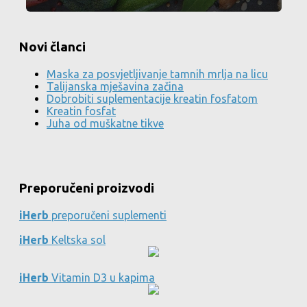
Novi članci
Maska za posvjetljivanje tamnih mrlja na licu
Talijanska mješavina začina
Dobrobiti suplementacije kreatin fosfatom
Kreatin fosfat
Juha od muškatne tikve
Preporučeni proizvodi
iHerb
preporučeni suplementi
iHerb
Keltska sol
iHerb
Vitamin D3 u kapima