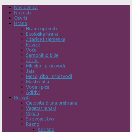
Skip
Naslovnica
to
Novosti
content
Osvrti
Hrana
Hrana općenito
Ekološka hrana
Žitarice i sjemenke
Povrće
Voće
Samoniklo bilje
Začini
Mlijeko i proizvodi
Jaja
Meso, riba i proizvodi
Masti i ulja
Voda i pića
Aditivi
Recepti
Cjelovita biljna prehrana
Vegetarijanski
Vegan
Sirovojelstvo
Razno
Korisno