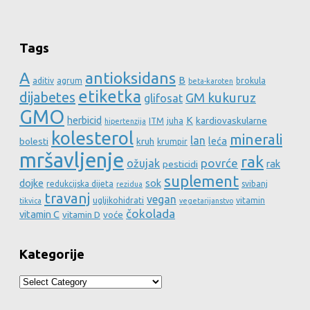
Tags
A
antioksidans
B
aditiv
agrum
brokula
beta-karoten
etiketka
dijabetes
GM kukuruz
glifosat
GMO
herbicid
K
kardiovaskularne
ITM
juha
hipertenzija
kolesterol
minerali
lan
leća
bolesti
kruh
krumpir
mršavljenje
rak
povrće
ožujak
rak
pesticidi
suplement
dojke
sok
redukcijska dijeta
svibanj
rezidua
travanj
vegan
ugljikohidrati
vitamin
tikvica
vegetarijanstvo
čokolada
vitamin C
vitamin D
voće
Kategorije
Kategorije