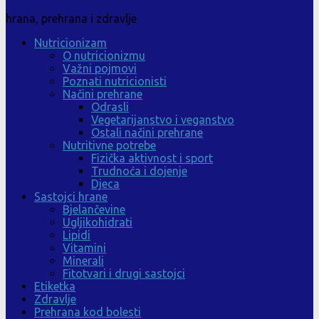
hrana, prehrana i zdravlje
Nutricionizam
O nutricionizmu
Važni pojmovi
Poznati nutricionisti
Načini prehrane
Odrasli
Vegetarijanstvo i veganstvo
Ostali načini prehrane
Nutritivne potrebe
Fizička aktivnost i sport
Trudnoća i dojenje
Djeca
Sastojci hrane
Bjelančevine
Ugljikohidrati
Lipidi
Vitamini
Minerali
Fitotvari i drugi sastojci
Etiketka
Zdravlje
Prehrana kod bolesti