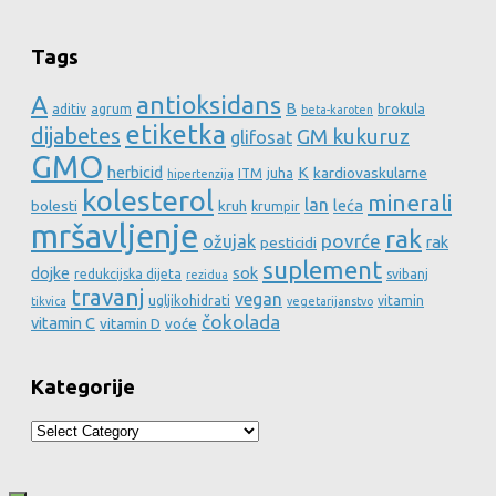
Tags
A
antioksidans
B
aditiv
agrum
brokula
beta-karoten
etiketka
dijabetes
GM kukuruz
glifosat
GMO
herbicid
K
kardiovaskularne
ITM
juha
hipertenzija
kolesterol
minerali
lan
leća
bolesti
kruh
krumpir
mršavljenje
rak
povrće
ožujak
rak
pesticidi
suplement
dojke
sok
redukcijska dijeta
svibanj
rezidua
travanj
vegan
ugljikohidrati
vitamin
tikvica
vegetarijanstvo
čokolada
vitamin C
vitamin D
voće
Kategorije
Kategorije