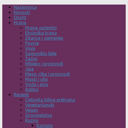
Skip
Naslovnica
to
Novosti
content
Osvrti
Hrana
Hrana općenito
Ekološka hrana
Žitarice i sjemenke
Povrće
Voće
Samoniklo bilje
Začini
Mlijeko i proizvodi
Jaja
Meso, riba i proizvodi
Masti i ulja
Voda i pića
Aditivi
Recepti
Cjelovita biljna prehrana
Vegetarijanski
Vegan
Sirovojelstvo
Razno
Korisno