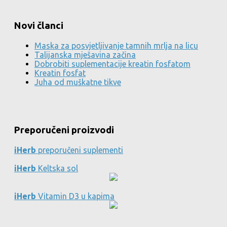
Novi članci
Maska za posvjetljivanje tamnih mrlja na licu
Talijanska mješavina začina
Dobrobiti suplementacije kreatin fosfatom
Kreatin fosfat
Juha od muškatne tikve
Preporučeni proizvodi
iHerb
preporučeni suplementi
iHerb
Keltska sol
iHerb
Vitamin D3 u kapima