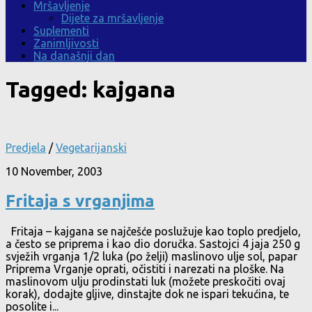
Mršavljenje
Dijete za mršavljenje
Suplementi
Zanimljivosti
Na današnji dan
Tagged:
kajgana
Predjela
/
Vegetarijanski
10 November, 2003
Fritaja s vrganjima
Fritaja – kajgana se najčešće poslužuje kao toplo predjelo,
a često se priprema i kao dio doručka. Sastojci 4 jaja 250 g
svježih vrganja 1/2 luka (po želji) maslinovo ulje sol, papar
Priprema Vrganje oprati, očistiti i narezati na ploške. Na
maslinovom ulju prodinstati luk (možete preskočiti ovaj
korak), dodajte gljive, dinstajte dok ne ispari tekućina, te
posolite i...