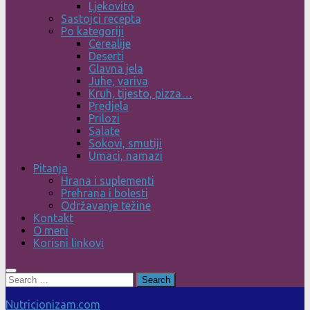
Ljekovito
Sastojci recepta
Po kategoriji
Cerealije
Deserti
Glavna jela
Juhe, variva
Kruh, tijesto, pizza…
Predjela
Prilozi
Salate
Sokovi, smutiji
Umaci, namazi
Pitanja
Hrana i suplementi
Prehrana i bolesti
Održavanje težine
Kontakt
O meni
Korisni linkovi
Search
for:
Nutricionizam.com