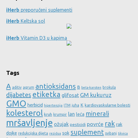
iHerb
preporučeni suplementi
iHerb
Keltska sol
iHerb
Vitamin D3 u kapima
Tags
A
antioksidans
B
aditiv
agrum
brokula
beta-karoten
etiketka
dijabetes
GM kukuruz
glifosat
GMO
herbicid
K
kardiovaskularne bolesti
ITM
juha
hipertenzija
kolesterol
minerali
lan
leća
kruh
krumpir
mršavljenje
rak
povrće
ožujak
rak
pesticidi
suplement
dojke
sok
redukcijska dijeta
svibanj
rezidua
tikvica