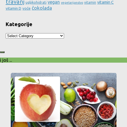
travanj
vegan
vitamin C
ugljikohidrati
vitamin
vegetarijanstvo
čokolada
vitamin D
voće
Kategorije
Kategorije
i još ...