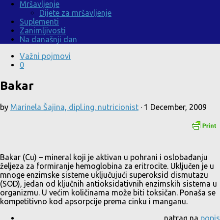
Mršavljenje
Dijete za mršavljenje
Suplementi
Zanimljivosti
Na današnji dan
Važni pojmovi
0
Bakar
by
Marinela Šajina, dipl.ing. nutricionist
·
1 December, 2009
Bakar (Cu) – mineral koji je aktivan u pohrani i oslobađanju
željeza za formiranje hemoglobina za eritrocite. Uključen je u
mnoge enzimske sisteme uključujući superoksid dismutazu
(SOD), jedan od ključnih antioksidativnih enzimskih sistema u
organizmu. U većim količinama može biti toksičan. Ponaša se
kompetitivno kod apsorpcije prema cinku i manganu.
natrag na
popis