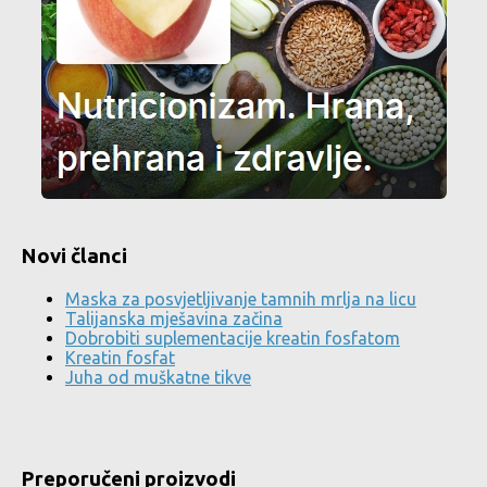
Novi članci
Maska za posvjetljivanje tamnih mrlja na licu
Talijanska mješavina začina
Dobrobiti suplementacije kreatin fosfatom
Kreatin fosfat
Juha od muškatne tikve
Preporučeni proizvodi