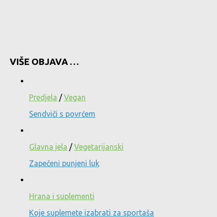
VIŠE OBJAVA …
Predjela
/
Vegan
Sendviči s povrćem
Glavna jela
/
Vegetarijanski
Zapečeni punjeni luk
Hrana i suplementi
Koje suplemete izabrati za sportaša