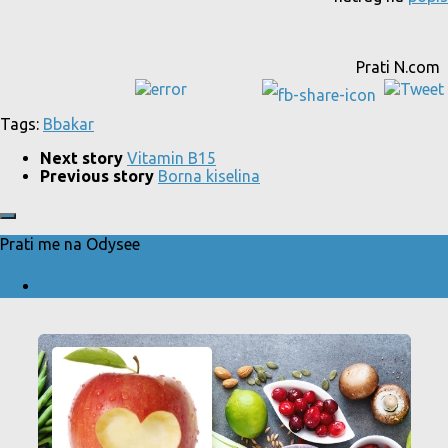
Prati N.com
Tags:
B
bakar
Next story
Vitamin B15
Previous story
Borna kiselina
Prati me na Odysee