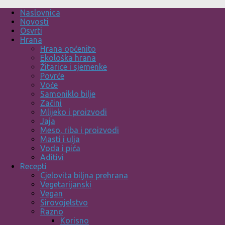
Skip
Naslovnica
to
Novosti
content
Osvrti
Hrana
Hrana općenito
Ekološka hrana
Žitarice i sjemenke
Povrće
Voće
Samoniklo bilje
Začini
Mlijeko i proizvodi
Jaja
Meso, riba i proizvodi
Masti i ulja
Voda i pića
Aditivi
Recepti
Cjelovita biljna prehrana
Vegetarijanski
Vegan
Sirovojelstvo
Razno
Korisno