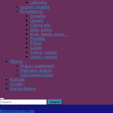
Ljekovito
Sastojci recepta
Po kategoriji
Cerealije
Deserti
Glavna jela
Juhe, variva
Kruh, tijesto, pizza…
Predjela
Prilozi
Salate
Sokovi, smutiji
Umaci, namazi
Pitanja
Hrana i suplementi
Prehrana i bolesti
Održavanje težine
Kontakt
O meni
Korisni linkovi
Search
for:
Nutricionizam.com