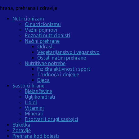
hrana, prehrana i zdravlje
Nutricionizam
O nutricionizmu
Važni pojmovi
Poznati nutricionisti
Načini prehrane
Odrasli
Vegetarijanstvo i veganstvo
Ostali načini prehrane
Nutritivne potrebe
Fizička aktivnost i sport
Trudnoća i dojenje
Djeca
Sastojci hrane
Bjelančevine
Ugljikohidrati
Lipidi
Vitamini
Minerali
Fitotvari i drugi sastojci
Etiketka
Zdravlje
Prehrana kod bolesti