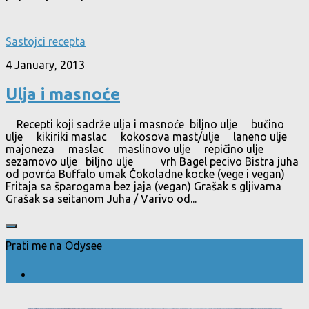
Sastojci recepta
4 January, 2013
Ulja i masnoće
Recepti koji sadrže ulja i masnoće biljno ulje bučino
ulje kikiriki maslac kokosova mast/ulje laneno ulje
majoneza maslac maslinovo ulje repičino ulje
sezamovo ulje biljno ulje vrh Bagel pecivo Bistra juha
od povrća Buffalo umak Čokoladne kocke (vege i vegan)
Fritaja sa šparogama bez jaja (vegan) Grašak s gljivama
Grašak sa seitanom Juha / Varivo od...
Prati me na Odysee