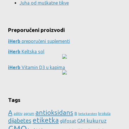
Juha od muškatne tikve
Preporučeni proizvodi
iHerb
preporučeni suplementi
iHerb
Keltska sol
iHerb
Vitamin D3 u kapima
Tags
A
antioksidans
B
aditiv
agrum
brokula
beta-karoten
etiketka
dijabetes
GM kukuruz
glifosat
GMO