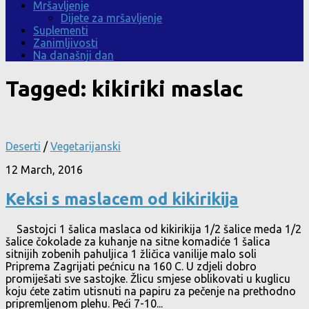
Mršavljenje
Dijete za mršavljenje
Suplementi
Zanimljivosti
Na današnji dan
Tagged:
kikiriki maslac
Deserti
/
Vegetarijanski
12 March, 2016
Keksi s maslacem od kikirikija
Sastojci 1 šalica maslaca od kikirikija 1/2 šalice meda 1/2
šalice čokolade za kuhanje na sitne komadiće 1 šalica
sitnijih zobenih pahuljica 1 žličica vanilije malo soli
Priprema Zagrijati pećnicu na 160 C. U zdjeli dobro
promiješati sve sastojke. Žlicu smjese oblikovati u kuglicu
koju ćete zatim utisnuti na papiru za pečenje na prethodno
pripremljenom plehu. Peći 7-10...