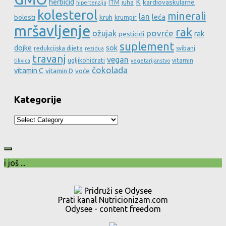
herbicid
K
kardiovaskularne
ITM
juha
hipertenzija
kolesterol
minerali
lan
leća
bolesti
kruh
krumpir
mršavljenje
rak
povrće
ožujak
rak
pesticidi
suplement
dojke
sok
redukcijska dijeta
svibanj
rezidua
travanj
vegan
ugljikohidrati
vitamin
tikvica
vegetarijanstvo
čokolada
vitamin C
vitamin D
voće
Kategorije
Kategorije
i još ...
Pridruži se Odysee
Prati kanal Nutricionizam.com
Odysee - content freedom