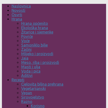
Skip
Naslovnica
to
Novosti
content
Osvrti
Hrana
Hrana općenito
Ekološka hrana
Žitarice i sjemenke
Povrće
Voće
Samoniklo bilje
Začini
Mlijeko i proizvodi
Jaja
Meso, riba i proizvodi
Masti i ulja
Voda i pića
Aditivi
Recepti
Cjelovita biljna prehrana
Vegetarijanski
Vegan
Sirovojelstvo
Razno
Korisno