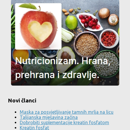
Novi članci
Maska za posvjetljivanje tamnih mrlja na licu
Talijanska mješavina začina
Dobrobiti suplementacije kreatin fosfatom
Kreatin fosfat