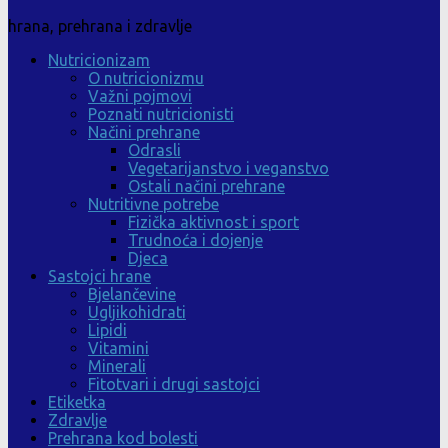
hrana, prehrana i zdravlje
Nutricionizam
O nutricionizmu
Važni pojmovi
Poznati nutricionisti
Načini prehrane
Odrasli
Vegetarijanstvo i veganstvo
Ostali načini prehrane
Nutritivne potrebe
Fizička aktivnost i sport
Trudnoća i dojenje
Djeca
Sastojci hrane
Bjelančevine
Ugljikohidrati
Lipidi
Vitamini
Minerali
Fitotvari i drugi sastojci
Etiketka
Zdravlje
Prehrana kod bolesti