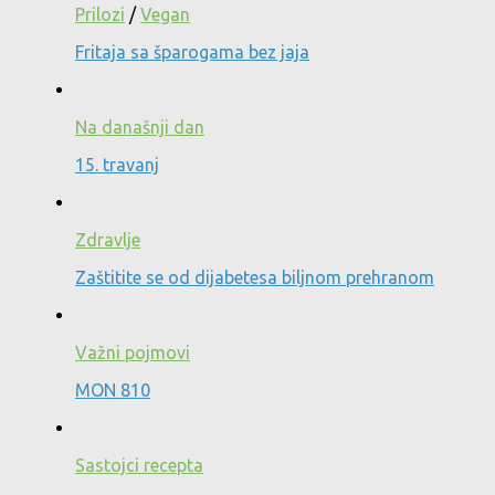
Prilozi
/
Vegan
Fritaja sa šparogama bez jaja
Na današnji dan
15. travanj
Zdravlje
Zaštitite se od dijabetesa biljnom prehranom
Važni pojmovi
MON 810
Sastojci recepta