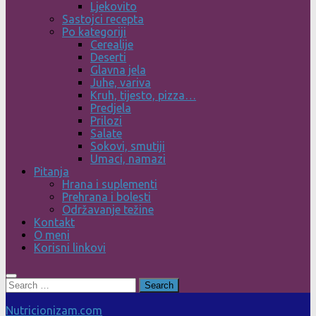
Ljekovito
Sastojci recepta
Po kategoriji
Cerealije
Deserti
Glavna jela
Juhe, variva
Kruh, tijesto, pizza…
Predjela
Prilozi
Salate
Sokovi, smutiji
Umaci, namazi
Pitanja
Hrana i suplementi
Prehrana i bolesti
Održavanje težine
Kontakt
O meni
Korisni linkovi
Search
for:
Nutricionizam.com