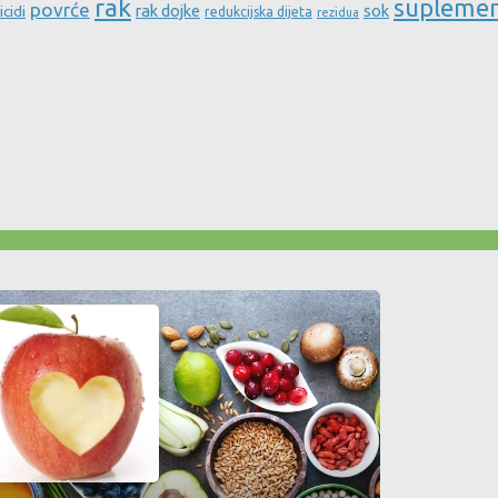
rak
supleme
povrće
rak dojke
sok
icidi
redukcijska dijeta
rezidua