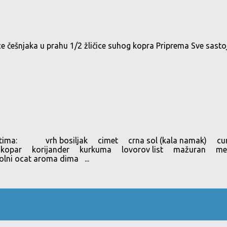
e češnjaka u prahu 1/2 žličice suhog kopra Priprema Sve sastoj
m receptima: vrh bosiljak cimet crna sol (kala namak) 
 kopar korijander kurkuma lovorov list mažuran met
ni ocat aroma dima ...