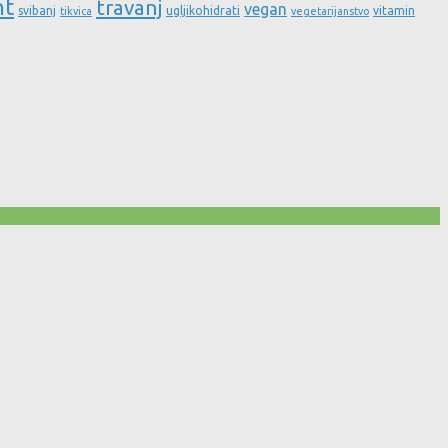
nt
travanj
vegan
svibanj
ugljikohidrati
vitamin
tikvica
vegetarijanstvo