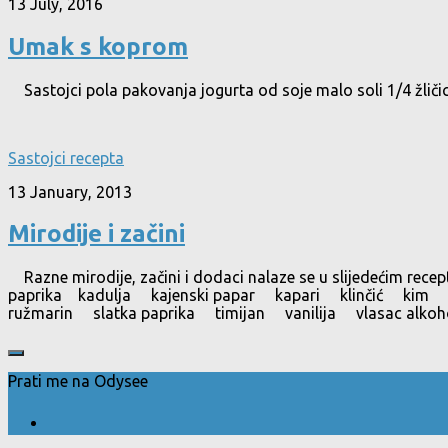
13 July, 2016
Umak s koprom
Sastojci pola pakovanja jogurta od soje malo soli 1/4 žličic
Sastojci recepta
13 January, 2013
Mirodije i začini
Razne mirodije, začini i dodaci nalaze se u slijedeći
paprika kadulja kajenski papar kapari klinčić kim
ružmarin slatka paprika timijan vanilija vlasac alkohol
Prati me na Odysee