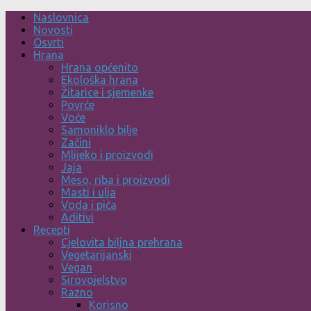
Skip
Naslovnica
to
Novosti
content
Osvrti
Hrana
Hrana općenito
Ekološka hrana
Žitarice i sjemenke
Povrće
Voće
Samoniklo bilje
Začini
Mlijeko i proizvodi
Jaja
Meso, riba i proizvodi
Masti i ulja
Voda i pića
Aditivi
Recepti
Cjelovita biljna prehrana
Vegetarijanski
Vegan
Sirovojelstvo
Razno
Korisno