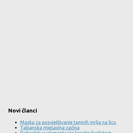
Novi članci
Maska za posvjetljivanje tamnih mrlja na licu
Talijanska mješavina začina
Dobrobiti suplementacije kreatin fosfatom