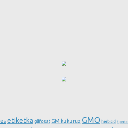
GMO
etiketka
tes
GM kukuruz
glifosat
herbicid
hiperte