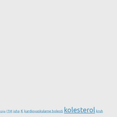
kolesterol
K
kardiovaskularne bolesti
kruh
ITM
juha
nzija