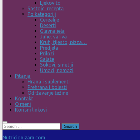
Ljekovito
Sastojci recepta
Po kategoriji
Cerealije
Deserti
Glavna jela
Juhe, variva
Kruh, tijesto, pizza…
Predjela
Prilozi
Salate
Sokovi, smutiji
Umaci, namazi
Pitanja
Hrana i suplementi
Prehrana i bolesti
Održavanje težine
Kontakt
O meni
Korisni linkovi
Search
for:
Nutricionizam.com