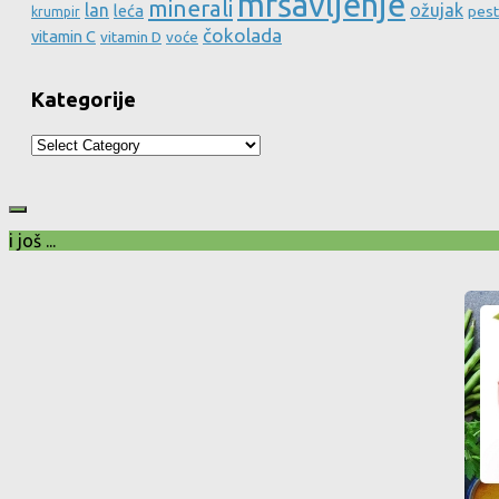
mršavljenje
minerali
lan
ožujak
leća
pest
krumpir
čokolada
vitamin C
vitamin D
voće
Kategorije
Kategorije
i još ...