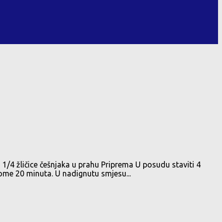
a 1/4 žličice češnjaka u prahu Priprema U posudu staviti 4
plome 20 minuta. U nadignutu smjesu...