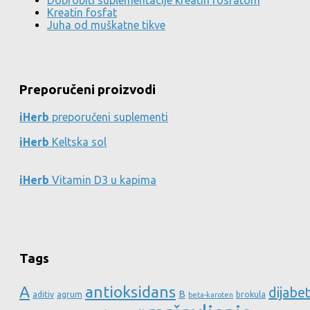
Kreatin fosfat
Juha od muškatne tikve
Preporučeni proizvodi
iHerb
preporučeni suplementi
iHerb
Keltska sol
iHerb
Vitamin D3 u kapima
Tags
A
antioksidans
dijabe
B
aditiv
agrum
brokula
beta-karoten