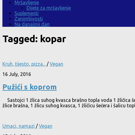
Mršavljenje
Dijete za mršavljenje
Suplementi
Zanimljivosti
Na današnji dan
Tagged:
kopar
Kruh, tijesto, pizza...
/
Vegan
16 July, 2016
Pužići s koprom
Sastojci 1 žlica suhog kvasca brašno topla voda 1 žličica šeć
žlice brašna, 1 žlicu suhog kvasca, 1 žličicu šećera i šalicu t
Umaci, namazi
/
Vegan