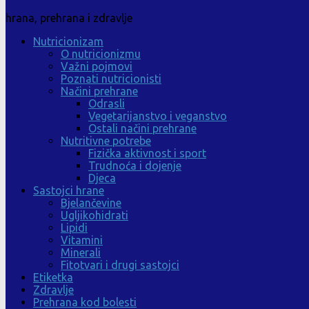
hrana, prehrana i zdravlje
Nutricionizam
O nutricionizmu
Važni pojmovi
Poznati nutricionisti
Načini prehrane
Odrasli
Vegetarijanstvo i veganstvo
Ostali načini prehrane
Nutritivne potrebe
Fizička aktivnost i sport
Trudnoća i dojenje
Djeca
Sastojci hrane
Bjelančevine
Ugljikohidrati
Lipidi
Vitamini
Minerali
Fitotvari i drugi sastojci
Etiketka
Zdravlje
Prehrana kod bolesti