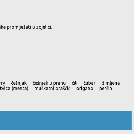
ke promiješati u zdjelici.
curry češnjak češnjak u prahu čili čubar dimljena
vica (menta) muškatni oraščić origano peršin