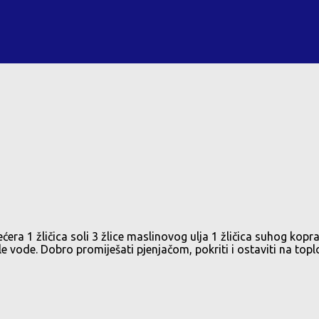
era 1 žličica soli 3 žlice maslinovog ulja 1 žličica suhog kopr
ople vode. Dobro promiješati pjenjačom, pokriti i ostaviti na to