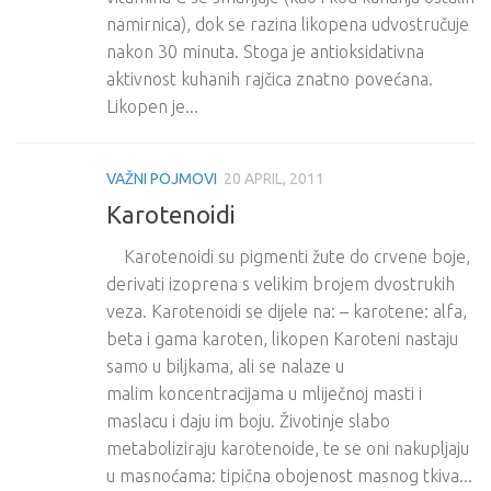
namirnica), dok se razina likopena udvostručuje
nakon 30 minuta. Stoga je antioksidativna
aktivnost kuhanih rajčica znatno povećana.
Likopen je...
VAŽNI POJMOVI
20 APRIL, 2011
Karotenoidi
Karotenoidi su pigmenti žute do crvene boje,
derivati izoprena s velikim brojem dvostrukih
veza. Karotenoidi se dijele na: – karotene: alfa,
beta i gama karoten, likopen Karoteni nastaju
samo u biljkama, ali se nalaze u
malim koncentracijama u mliječnoj masti i
maslacu i daju im boju. Životinje slabo
metaboliziraju karotenoide, te se oni nakupljaju
u masnoćama: tipična obojenost masnog tkiva...