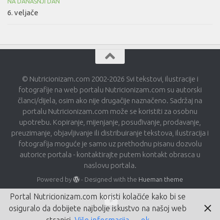
NA DANAŠNJI DAN
6. veljače
© Nutricionizam.com 2002-2026 Svi tekstovi, ilustracije i
fotografije na web portalu Nutricionizam.com su autorski
članci/dijela, osim ako nije drugačije naznačeno. Sadržaj na
portalu Nutricionizam.com može se koristiti za osobnu
upotrebu. Kopiranje, mijenjanje, posuđivanje, prodavanje,
preuzimanje, objavljivanje ili distribuiranje tekstova, ilustracija i
fotografija moguće je samo uz prethodnu pisanu dozvolu
autorice portala - kontaktirajte putem kontakt obrasca u
naslovu portala.
Powered by
- Designed with the
Hueman theme
Portal Nutricionizam.com koristi kolačiće kako bi se
osiguralo da dobijete najbolje iskustvo na našoj web