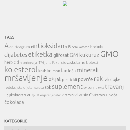
TAGS
A
antioksidans
B
aditiv
agrum
brokula
beta-karoten
GMO
etiketka
dijabetes
GM kukuruz
glifosat
herbicid
K
kardiovaskularne bolesti
ITM
juha
hipertenzija
kolesterol
minerali
lan
leća
kruh
krumpir
mršavljenje
rak
povrće
ožujak
rak dojke
pesticidi
suplement
travanj
sok
redukcijska dijeta
svibanj
rezidua
tikvica
vegan
vitamin C
vitamin D
voće
ugljikohidrati
vitamin
vegetarijanstvo
čokolada
KATEGORIJE
Kategorije