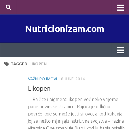
Skip to content
Nutricionizam.com
TAGGED:
LIKOPEN
VAŽNI POJMOVI
18 JUNE, 2014
Likopen
Rajčice i pigment likopen već neko vrijeme
pune novinske stranice. Rajčica je odlično
povrće koje se može jesti sirovo, a kod kuhanja
joj se nešto mijenjaju nutritivna svojstva – razina
vitamina C se smanjuje (kao i kod kuhanja ostalih