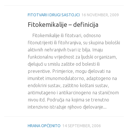
FITOTVARI I DRUGI SASTOJCI
16 NOVEMBER, 2009
Fitokemikalije – definicija
Fitokemikalije ili fitotvari, odnosno
fitonutrijenti ili fitohranjiva, su skupina biološki
aktivnih nehranjivih tvari iz bilja. Imaju
funkcionalnu vrijednost za ljudski organizam,
djelujući u smislu zaštite od bolesti ili
preventive. Primjerice, mogu djelovati na
imunitet imunomodulatorno, adaptogeno na
endokrini sustav, zaštitno koštani sustav,
antimutageno i antikarcinogeno na staničnom
nivou itd. Područja na kojima se trenutno
intenzivno istražuje njihovo djelovanje...
HRANA OPĆENITO
14 SEPTEMBER, 2006