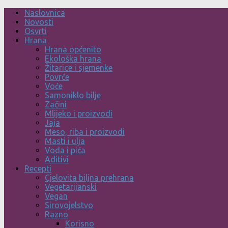
Skip
Naslovnica
to
Novosti
content
Osvrti
Hrana
Hrana općenito
Ekološka hrana
Žitarice i sjemenke
Povrće
Voće
Samoniklo bilje
Začini
Mlijeko i proizvodi
Jaja
Meso, riba i proizvodi
Masti i ulja
Voda i pića
Aditivi
Recepti
Cjelovita biljna prehrana
Vegetarijanski
Vegan
Sirovojelstvo
Razno
Korisno