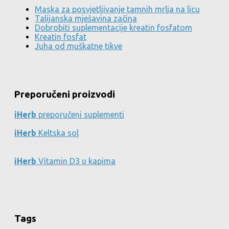
Maska za posvjetljivanje tamnih mrlja na licu
Talijanska mješavina začina
Dobrobiti suplementacije kreatin fosfatom
Kreatin fosfat
Juha od muškatne tikve
Preporučeni proizvodi
iHerb
preporučeni suplementi
iHerb
Keltska sol
iHerb
Vitamin D3 u kapima
Tags