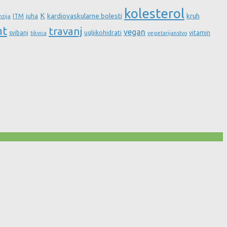
kolesterol
K
kardiovaskularne bolesti
kruh
ITM
juha
nzija
nt
travanj
vegan
svibanj
ugljikohidrati
vitamin
tikvica
vegetarijanstvo