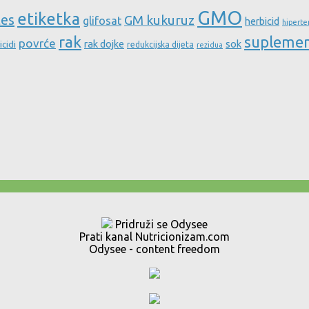
GMO
etiketka
tes
GM kukuruz
glifosat
herbicid
hiperte
rak
supleme
povrće
rak dojke
sok
icidi
redukcijska dijeta
rezidua
Pridruži se Odysee
Prati kanal Nutricionizam.com
Odysee - content freedom