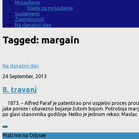
Mršavljenje
Dijete za mršavljenje
Suplementi
Zanimljivosti
Na današnji dan
Tagged:
margain
Na današnji dan
24 September, 2013
8. travanj
1873. – Alfred Paraf je patentirao prvi uspješni proces pro
jake poreze i obavezno bojanje žutom bojom. Potrošnja marga
po glavi stanovnika godišnje. Netko je jednom rekao: Maslac il
Prati me na Odysee