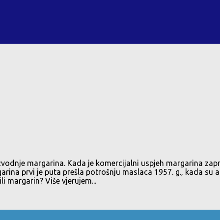
izvodnje margarina. Kada je komercijalni uspjeh margarina zap
rina prvi je puta prešla potrošnju maslaca 1957. g., kada su 
i margarin? Više vjerujem...