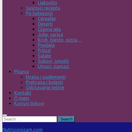
Ljekovito
Sastojci recepta
Po kategoriji
Cerealije
Deserti
Glavna jela
Juhe, variva
Kruh, tijesto, pizza…
Predjela
Prilozi
Salate
Sokovi, smutiji
Umaci, namazi
Pitanja
Hrana i suplementi
Prehrana i bolesti
Održavanje težine
Kontakt
O meni
Korisni linkovi
Search
for:
Nutricionizam.com