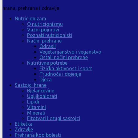
hrana, prehrana i zdravlje
Nutricionizam
O nutricionizmu
Važni pojmovi
Poznati nutricionisti
Načini prehrane
Odrasli
Vegetarijanstvo i veganstvo
Ostali načini prehrane
Nutritivne potrebe
Fizička aktivnost i sport
Trudnoća i dojenje
Djeca
Sastojci hrane
Bjelančevine
Ugljikohidrati
Lipidi
Vitamini
Minerali
Fitotvari i drugi sastojci
Etiketka
Zdravlje
Prehrana kod bolesti