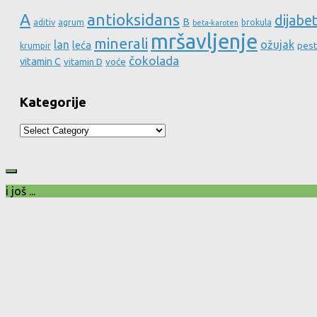
A
antioksidans
dijabe
B
aditiv
agrum
brokula
beta-karoten
mršavljenje
minerali
lan
ožujak
leća
pest
krumpir
čokolada
vitamin C
vitamin D
voće
Kategorije
Kategorije
i još ...