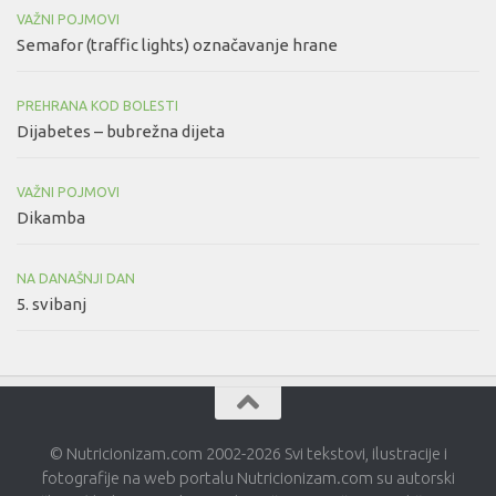
VAŽNI POJMOVI
Semafor (traffic lights) označavanje hrane
PREHRANA KOD BOLESTI
Dijabetes – bubrežna dijeta
VAŽNI POJMOVI
Dikamba
NA DANAŠNJI DAN
5. svibanj
© Nutricionizam.com 2002-2026 Svi tekstovi, ilustracije i
fotografije na web portalu Nutricionizam.com su autorski