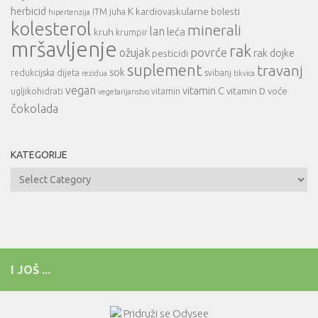
herbicid
K
kardiovaskularne bolesti
ITM
juha
hipertenzija
kolesterol
minerali
lan
leća
kruh
krumpir
mršavljenje
rak
povrće
ožujak
rak dojke
pesticidi
suplement
travanj
sok
redukcijska dijeta
svibanj
rezidua
tikvica
vegan
vitamin C
vitamin D
voće
ugljikohidrati
vitamin
vegetarijanstvo
čokolada
KATEGORIJE
Kategorije
I JOŠ ...
Pridruži se Odysee