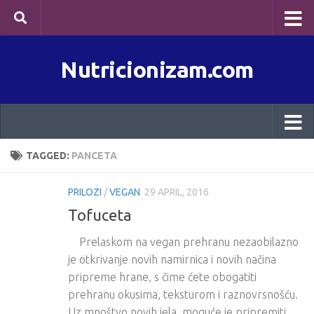
Skip to content
Nutricionizam.com
TAGGED:
PANCETA
PRILOZI
/
VEGAN
29 APRIL, 2016
Tofuceta
Prelaskom na vegan prehranu nezaobilazno
je otkrivanje novih namirnica i novih načina
pripreme hrane, s čime ćete obogatiti
prehranu okusima, teksturom i raznovrsnošću.
Uz mnoštvo novih jela, moguće je pripremiti