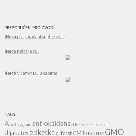
PREPORUČENI PROIZVODI
iHerb
preporučeni suplementi
iHerb
Keltska sol
iHerb
Vitamin D3 u kapima
TAGS
A
antioksidans
B
aditiv
agrum
brokula
beta-karoten
GMO
etiketka
dijabetes
GM kukuruz
glifosat