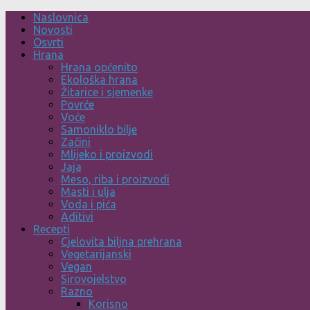
Skip
Naslovnica
to
Novosti
content
Osvrti
Hrana
Hrana općenito
Ekološka hrana
Žitarice i sjemenke
Povrće
Voće
Samoniklo bilje
Začini
Mlijeko i proizvodi
Jaja
Meso, riba i proizvodi
Masti i ulja
Voda i pića
Aditivi
Recepti
Cjelovita biljna prehrana
Vegetarijanski
Vegan
Sirovojelstvo
Razno
Korisno