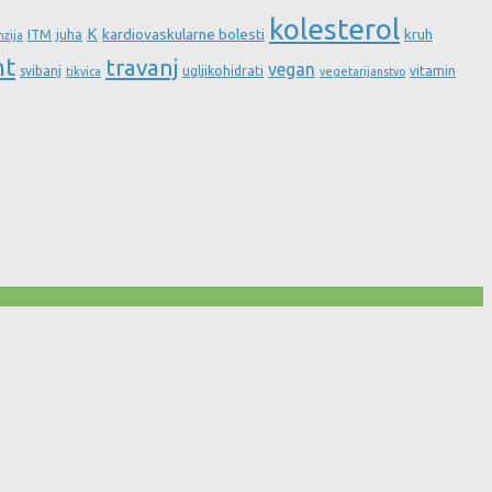
kolesterol
K
kardiovaskularne bolesti
kruh
ITM
juha
nzija
nt
travanj
vegan
svibanj
ugljikohidrati
vitamin
tikvica
vegetarijanstvo