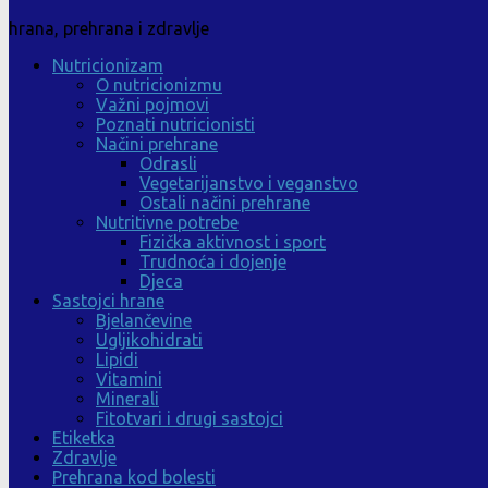
hrana, prehrana i zdravlje
Nutricionizam
O nutricionizmu
Važni pojmovi
Poznati nutricionisti
Načini prehrane
Odrasli
Vegetarijanstvo i veganstvo
Ostali načini prehrane
Nutritivne potrebe
Fizička aktivnost i sport
Trudnoća i dojenje
Djeca
Sastojci hrane
Bjelančevine
Ugljikohidrati
Lipidi
Vitamini
Minerali
Fitotvari i drugi sastojci
Etiketka
Zdravlje
Prehrana kod bolesti