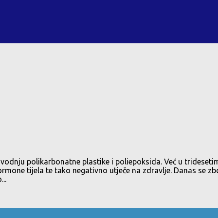
izvodnju polikarbonatne plastike i poliepoksida. Već u trides
mone tijela te tako negativno utječe na zdravlje. Danas se zb
..