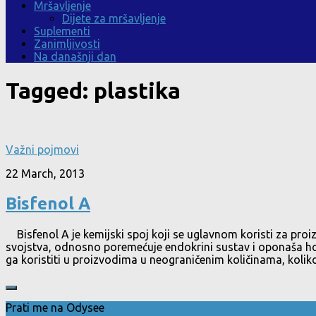
Mršavljenje
Dijete za mršavljenje
Suplementi
Zanimljivosti
Na današnji dan
Tagged:
plastika
Važni pojmovi
22 March, 2013
Bisfenol A
Bisfenol A je kemijski spoj koji se uglavnom koristi za pro
svojstva, odnosno poremećuje endokrini sustav i oponaša hor
ga koristiti u proizvodima u neograničenim količinama, koliko.
Prati me na Odysee