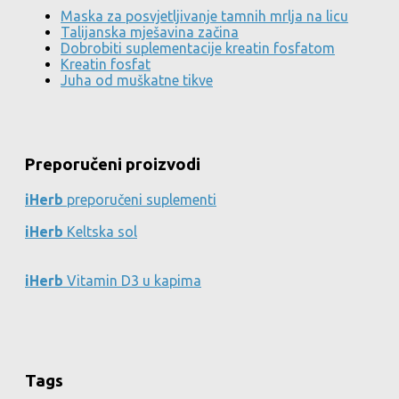
Maska za posvjetljivanje tamnih mrlja na licu
Talijanska mješavina začina
Dobrobiti suplementacije kreatin fosfatom
Kreatin fosfat
Juha od muškatne tikve
Preporučeni proizvodi
iHerb
preporučeni suplementi
iHerb
Keltska sol
iHerb
Vitamin D3 u kapima
Tags