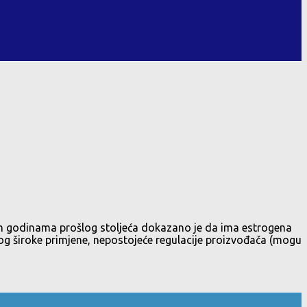
etim godinama prošlog stoljeća dokazano je da ima estrogena
og široke primjene, nepostojeće regulacije proizvođača (mogu