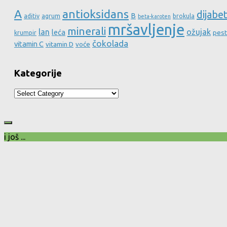
A
antioksidans
dijabe
B
aditiv
agrum
brokula
beta-karoten
mršavljenje
minerali
lan
ožujak
leća
pest
krumpir
čokolada
vitamin C
vitamin D
voće
Kategorije
Kategorije
i još ...