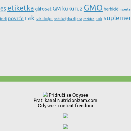
GMO
etiketka
tes
GM kukuruz
glifosat
herbicid
hiperte
rak
supleme
povrće
rak dojke
sok
icidi
redukcijska dijeta
rezidua
Pridruži se Odysee
Prati kanal Nutricionizam.com
Odysee - content freedom