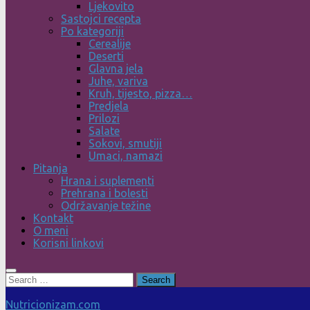
Ljekovito
Sastojci recepta
Po kategoriji
Cerealije
Deserti
Glavna jela
Juhe, variva
Kruh, tijesto, pizza…
Predjela
Prilozi
Salate
Sokovi, smutiji
Umaci, namazi
Pitanja
Hrana i suplementi
Prehrana i bolesti
Održavanje težine
Kontakt
O meni
Korisni linkovi
Search
for:
Nutricionizam.com