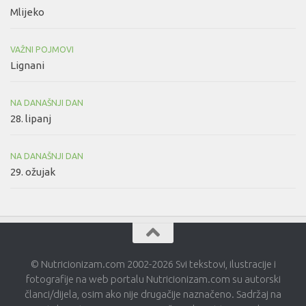
Mlijeko
VAŽNI POJMOVI
Lignani
NA DANAŠNJI DAN
28. lipanj
NA DANAŠNJI DAN
29. ožujak
© Nutricionizam.com 2002-2026 Svi tekstovi, ilustracije i
fotografije na web portalu Nutricionizam.com su autorski
članci/dijela, osim ako nije drugačije naznačeno. Sadržaj na