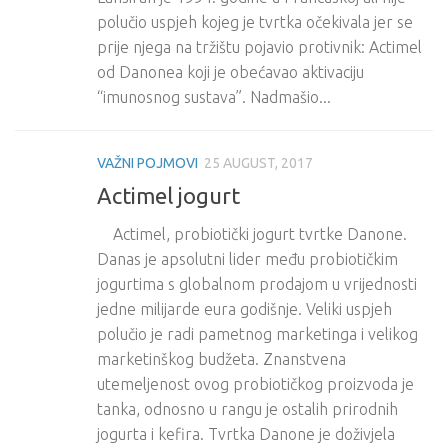
polučio uspjeh kojeg je tvrtka očekivala jer se
prije njega na tržištu pojavio protivnik: Actimel
od Danonea koji je obećavao aktivaciju
“imunosnog sustava”. Nadmašio...
VAŽNI POJMOVI
25 AUGUST, 2017
Actimel jogurt
Actimel, probiotički jogurt tvrtke Danone.
Danas je apsolutni lider među probiotičkim
jogurtima s globalnom prodajom u vrijednosti
jedne milijarde eura godišnje. Veliki uspjeh
polučio je radi pametnog marketinga i velikog
marketinškog budžeta. Znanstvena
utemeljenost ovog probiotičkog proizvoda je
tanka, odnosno u rangu je ostalih prirodnih
jogurta i kefira. Tvrtka Danone je doživjela