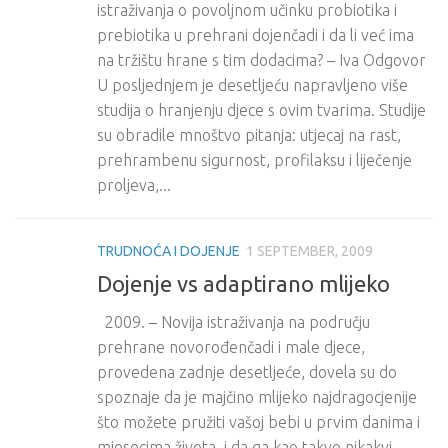
istraživanja o povoljnom učinku probiotika i
prebiotika u prehrani dojenčadi i da li već ima
na tržištu hrane s tim dodacima? – Iva Odgovor
U posljednjem je desetljeću napravljeno više
studija o hranjenju djece s ovim tvarima. Studije
su obradile mnoštvo pitanja: utjecaj na rast,
prehrambenu sigurnost, profilaksu i liječenje
proljeva,...
TRUDNOĆA I DOJENJE
1 SEPTEMBER, 2009
Dojenje vs adaptirano mlijeko
2009. – Novija istraživanja na području
prehrane novorođenčadi i male djece,
provedena zadnje desetljeće, dovela su do
spoznaje da je majčino mlijeko najdragocjenije
što možete pružiti vašoj bebi u prvim danima i
mjesecima života, i da ga kao takvo nikakvi