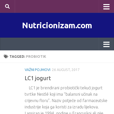
Skip to content
Nutricionizam.com
TAGGED:
PROBIOTIK
VAŽNI POJMOVI
26 AUGUST, 2017
LC1 jogurt
LC1 je brendirani probiotički tekući jogurt
tvrtke Nestlé koji ima “balansni učinak na
crijevnu floru”. Naziv potječe od farmaceutske
industrije koja ga koristi za izradu lijekova.
Lansiran je 1994. godine u Francuskoj ali nije