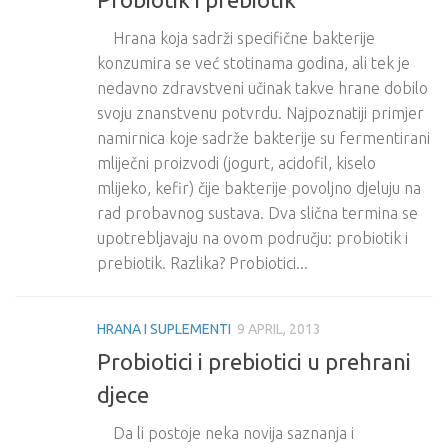
Hrana koja sadrži specifične bakterije
konzumira se već stotinama godina, ali tek je
nedavno zdravstveni učinak takve hrane dobilo
svoju znanstvenu potvrdu. Najpoznatiji primjer
namirnica koje sadrže bakterije su fermentirani
mliječni proizvodi (jogurt, acidofil, kiselo
mlijeko, kefir) čije bakterije povoljno djeluju na
rad probavnog sustava. Dva slična termina se
upotrebljavaju na ovom području: probiotik i
prebiotik. Razlika? Probiotici...
HRANA I SUPLEMENTI
9 APRIL, 2013
Probiotici i prebiotici u prehrani
djece
Da li postoje neka novija saznanja i