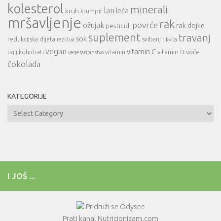
kolesterol
minerali
lan
leća
kruh
krumpir
mršavljenje
rak
povrće
ožujak
rak dojke
pesticidi
suplement
travanj
sok
redukcijska dijeta
svibanj
rezidua
tikvica
vegan
vitamin C
vitamin D
voće
ugljikohidrati
vitamin
vegetarijanstvo
čokolada
KATEGORIJE
Kategorije
I JOŠ ...
Pridruži se Odysee
Prati kanal Nutricionizam.com