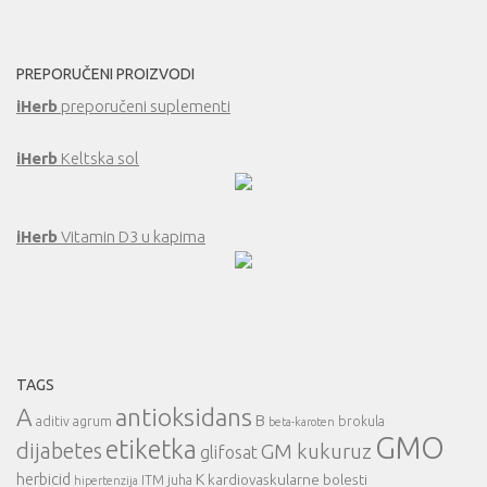
PREPORUČENI PROIZVODI
iHerb
preporučeni suplementi
iHerb
Keltska sol
iHerb
Vitamin D3 u kapima
TAGS
A
antioksidans
B
aditiv
agrum
brokula
beta-karoten
GMO
etiketka
dijabetes
GM kukuruz
glifosat
herbicid
K
kardiovaskularne bolesti
ITM
juha
hipertenzija