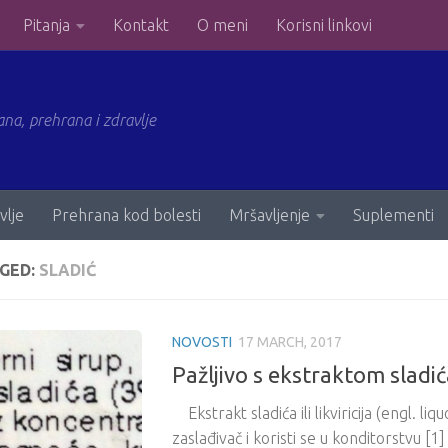
Pitanja
Kontakt
O meni
Korisni linkovi
ana, prehrana i zdravlje
vlje
Prehrana kod bolesti
Mršavljenje
Suplementi
GED:
SLADIĆ
NOVOSTI
17 MARCH, 2017
Pažljivo s ekstraktom sladi
Ekstrakt sladića ili likviricija (engl. liq
zaslađivač i koristi se u konditorstvu [1]