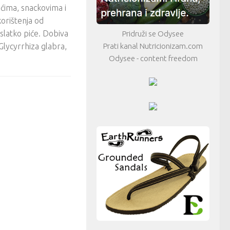
ima, snackovima i
korištenja od
i slatko piće. Dobiva
Pridruži se Odysee
Prati kanal Nutricionizam.com
. Glycyrrhiza glabra,
Odysee - content freedom