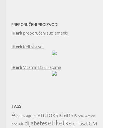
PREPORUČENI PROIZVODI
iHerb
preporučeni suplementi
iHerb
Keltska sol
iHerb
Vitamin D3 u kapima
TAGS
A
antioksidans
B
aditiv
agrum
beta-karoten
etiketka
dijabetes
GM
glifosat
brokula