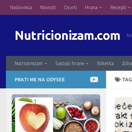
Naslovnica
Novosti
Osvrti
Hrana
Recepti
Skip to content
Nutricionizam.com
hr
Nutricionizam
Sastojci hrane
Etiketka
Zdra
PRATI ME NA ODYSEE
TAG