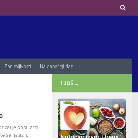
Zanimljivosti
Na današnji dan
I JOŠ ...
ća
uorice) je popularni
 te se nalazi u