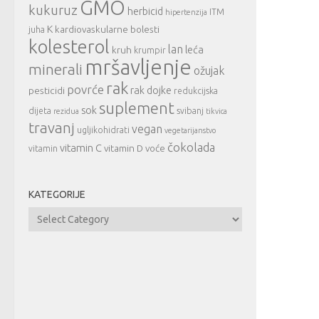
GMO
kukuruz
herbicid
ITM
hipertenzija
K
kardiovaskularne bolesti
juha
kolesterol
lan
leća
kruh
krumpir
mršavljenje
minerali
ožujak
rak
povrće
rak dojke
pesticidi
redukcijska
suplement
sok
dijeta
svibanj
rezidua
tikvica
travanj
vegan
ugljikohidrati
vegetarijanstvo
čokolada
vitamin C
vitamin D
voće
vitamin
KATEGORIJE
Kategorije