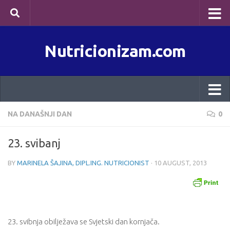
Skip to content
Nutricionizam.com
NA DANAŠNJI DAN
0
23. svibanj
BY
MARINELA ŠAJINA, DIPL.ING. NUTRICIONIST
·
10 AUGUST, 2013
23. svibnja obilježava se Svjetski dan kornjača.