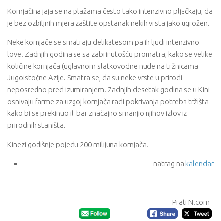
Kornjačina jaja se na plažama često tako intenzivno pljačkaju, da
je bez ozbiljnih mjera zaštite opstanak nekih vrsta jako ugrožen.
Neke kornjače se smatraju delikatesom pa ih ljudi intenzivno
love. Zadnjih godina se sa zabrinutošću promatra, kako se velike
količine kornjača (uglavnom slatkovodne nude na tržnicama
Jugoistočne Azije. Smatra se, da su neke vrste u prirodi
neposredno pred izumiranjem. Zadnjih desetak godina se u Kini
osnivaju farme za uzgoj kornjača radi pokrivanja potreba tržišta
kako bi se prekinuo ili bar značajno smanjio njihov izlov iz
prirodnih staništa.
Kinezi godišnje pojedu 200 milijuna kornjača.
natrag na
kalendar
Prati N.com