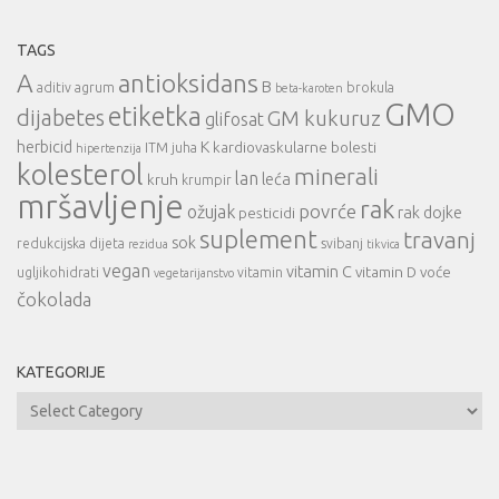
TAGS
A
antioksidans
B
aditiv
agrum
brokula
beta-karoten
GMO
etiketka
dijabetes
GM kukuruz
glifosat
herbicid
K
kardiovaskularne bolesti
ITM
juha
hipertenzija
kolesterol
minerali
lan
leća
kruh
krumpir
mršavljenje
rak
povrće
ožujak
rak dojke
pesticidi
suplement
travanj
sok
redukcijska dijeta
svibanj
rezidua
tikvica
vegan
vitamin C
vitamin D
voće
ugljikohidrati
vitamin
vegetarijanstvo
čokolada
KATEGORIJE
Kategorije