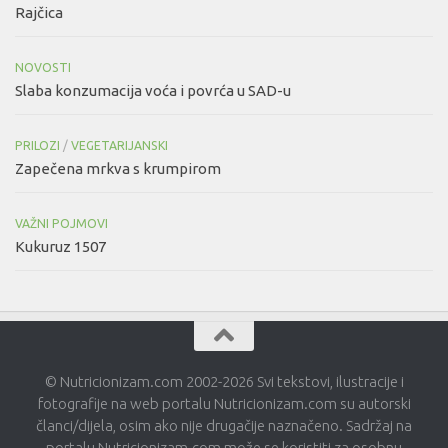
Rajčica
NOVOSTI
Slaba konzumacija voća i povrća u SAD-u
PRILOZI
/
VEGETARIJANSKI
Zapečena mrkva s krumpirom
VAŽNI POJMOVI
Kukuruz 1507
© Nutricionizam.com 2002-2026 Svi tekstovi, ilustracije i
fotografije na web portalu Nutricionizam.com su autorski
članci/dijela, osim ako nije drugačije naznačeno. Sadržaj na
portalu Nutricionizam.com može se koristiti za osobnu