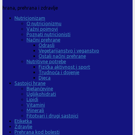
hrana, prehrana i zdravlje
Nutricionizam
O nutricionizmu
Važni pojmovi
Poznati nutricionisti
Načini prehrane
Odrasli
Vegetarijanstvo i veganstvo
Ostali načini prehrane
Nutritivne potrebe
Fizička aktivnost i sport
Trudnoća i dojenje
Djeca
Sastojci hrane
Bjelančevine
Ugljikohidrati
Lipidi
Vitamini
Minerali
Fitotvari i drugi sastojci
Etiketka
Zdravlje
Prehrana kod bolesti