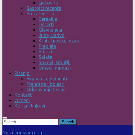
Ljekovito
Sastojci recepta
Po kategoriji
Cerealije
Deserti
Glavna jela
Juhe, variva
Kruh, tijesto, pizza…
Predjela
Prilozi
Salate
Sokovi, smutiji
Umaci, namazi
Pitanja
Hrana i suplementi
Prehrana i bolesti
Održavanje težine
Kontakt
O meni
Korisni linkovi
Search
for:
Nutricionizam.com