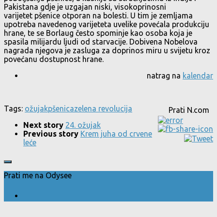
Pakistana gdje je uzgajan niski, visokoprinosni
varijetet pšenice otporan na bolesti. U tim je zemljama
upotreba navedenog varijeteta uvelike povećala produkciju
hrane, te se Borlaug često spominje kao osoba koja je
spasila milijardu ljudi od starvacije. Dobivena Nobelova
nagrada njegova je zasluga za doprinos miru u svijetu kroz
povećanu dostupnost hrane.
natrag na
kalendar
Tags:
ožujak
pšenica
zelena revolucija
Prati N.com
Next story
24. ožujak
Previous story
Krem juha od crvene
leće
Prati me na Odysee