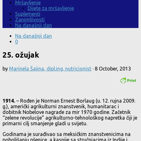
Mršavljenje
Dijete za mršavljenje
Suplementi
Zanimljivosti
Na današnji dan
Na današnji dan
0
25. ožujak
by
Marinela Šajina, dipl.ing. nutricionist
·
8 October, 2013
1914.
– Rođen je Norman Ernest Borlaug (u. 12. rujna 2009.
g.), američki agrikulturni znanstvenik, humanitarac i
dobitnik Nobelove nagrade za mir 1970 godine. Začetnik
“zelene revolucije” agrikulturno-tehnološkog napretka čiji je
primarni cilj smanjenje gladi u svijetu.
Godinama je surađivao sa meksičkim znanstvenicima na
poboljšanju pšenice, a kasnije sa stručnjacima iz Indije i