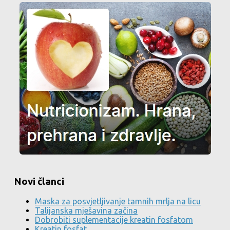
Novi članci
Maska za posvjetljivanje tamnih mrlja na licu
Talijanska mješavina začina
Dobrobiti suplementacije kreatin fosfatom
Kreatin fosfat