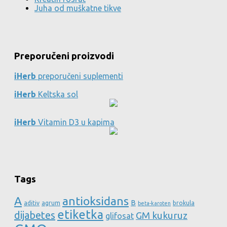
Juha od muškatne tikve
Preporučeni proizvodi
iHerb
preporučeni suplementi
iHerb
Keltska sol
iHerb
Vitamin D3 u kapima
Tags
A
antioksidans
B
aditiv
agrum
brokula
beta-karoten
etiketka
dijabetes
GM kukuruz
glifosat