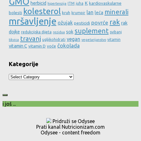
GMO
herbicid
K
kardiovaskularne
ITM
juha
hipertenzija
kolesterol
minerali
lan
leća
bolesti
kruh
krumpir
mršavljenje
rak
povrće
ožujak
rak
pesticidi
suplement
dojke
sok
redukcijska dijeta
svibanj
rezidua
travanj
vegan
ugljikohidrati
vitamin
tikvica
vegetarijanstvo
čokolada
vitamin C
vitamin D
voće
Kategorije
Kategorije
i još ...
Pridruži se Odysee
Prati kanal Nutricionizam.com
Odysee - content freedom