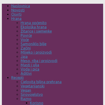
Skip
Naslovnica
to
Novosti
content
Osvrti
Hrana
Hrana općenito
Ekološka hrana
Žitarice i sjemenke
Povrće
Voće
Samoniklo bilje
Začini
Mlijeko i proizvodi
Jaja
Meso, riba i proizvodi
Masti i ulja
Voda i pića
Aditivi
Recepti
Cjelovita biljna prehrana
Vegetarijanski
Vegan
Sirovojelstvo
Razno
Korisno