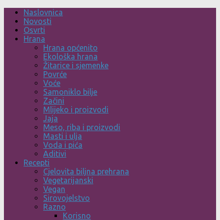
Skip
Naslovnica
to
Novosti
content
Osvrti
Hrana
Hrana općenito
Ekološka hrana
Žitarice i sjemenke
Povrće
Voće
Samoniklo bilje
Začini
Mlijeko i proizvodi
Jaja
Meso, riba i proizvodi
Masti i ulja
Voda i pića
Aditivi
Recepti
Cjelovita biljna prehrana
Vegetarijanski
Vegan
Sirovojelstvo
Razno
Korisno