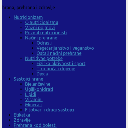
hrana, prehrana i zdravlje
Nutricionizam
O nutricionizmu
Važni pojmovi
Poznati nutricionisti
Načini prehrane
Odrasli
Vegetarijanstvo i veganstvo
Ostali načini prehrane
Nutritivne potrebe
Fizička aktivnost i sport
Trudnoća i dojenje
Djeca
Sastojci hrane
Bjelančevine
Ugljikohidrati
Lipidi
Vitamini
Minerali
Fitotvari i drugi sastojci
Etiketka
Zdravlje
Prehrana kod bolesti