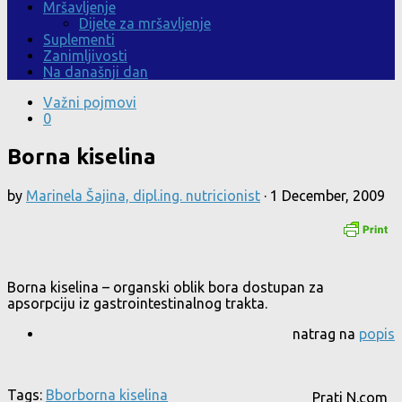
Mršavljenje
Dijete za mršavljenje
Suplementi
Zanimljivosti
Na današnji dan
Važni pojmovi
0
Borna kiselina
by
Marinela Šajina, dipl.ing. nutricionist
·
1 December, 2009
Borna kiselina – organski oblik bora dostupan za
apsorpciju iz gastrointestinalnog trakta.
natrag na
popis
Tags:
B
bor
borna kiselina
Prati N.com