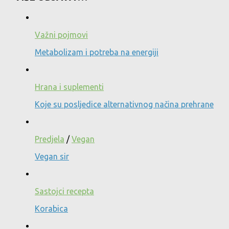
Važni pojmovi
Metabolizam i potreba na energiji
Hrana i suplementi
Koje su posljedice alternativnog načina prehrane
Predjela
/
Vegan
Vegan sir
Sastojci recepta
Korabica