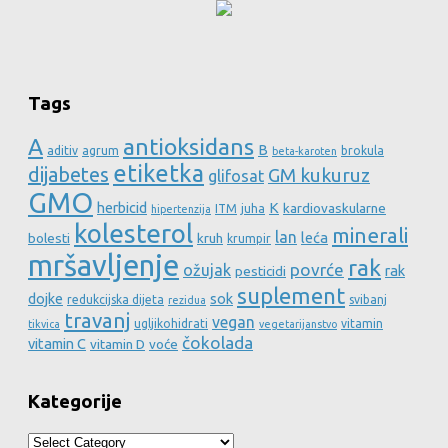
Tags
A
antioksidans
B
aditiv
agrum
brokula
beta-karoten
etiketka
dijabetes
GM kukuruz
glifosat
GMO
herbicid
K
kardiovaskularne
ITM
juha
hipertenzija
kolesterol
minerali
lan
leća
bolesti
kruh
krumpir
mršavljenje
rak
povrće
ožujak
rak
pesticidi
suplement
dojke
sok
redukcijska dijeta
svibanj
rezidua
travanj
vegan
ugljikohidrati
vitamin
tikvica
vegetarijanstvo
čokolada
vitamin C
vitamin D
voće
Kategorije
Kategorije