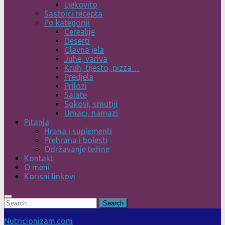
Ljekovito
Sastojci recepta
Po kategoriji
Cerealije
Deserti
Glavna jela
Juhe, variva
Kruh, tijesto, pizza…
Predjela
Prilozi
Salate
Sokovi, smutiji
Umaci, namazi
Pitanja
Hrana i suplementi
Prehrana i bolesti
Održavanje težine
Kontakt
O meni
Korisni linkovi
Search
for:
Nutricionizam.com