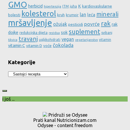
GMO
herbicid
K
kardiovaskularne
ITM
juha
hipertenzija
kolesterol
minerali
lan
leća
bolesti
kruh
krumpir
mršavljenje
rak
povrće
ožujak
rak
pesticidi
suplement
dojke
sok
redukcijska dijeta
svibanj
rezidua
travanj
vegan
ugljikohidrati
vitamin
tikvica
vegetarijanstvo
čokolada
vitamin C
vitamin D
voće
Kategorije
Kategorije
i još ...
Pridruži se Odysee
Prati kanal Nutricionizam.com
Odysee - content freedom