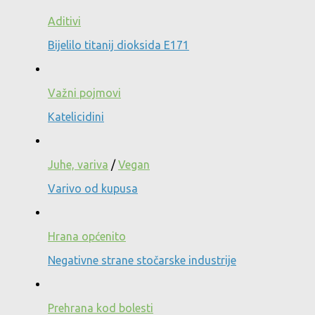
Aditivi
Bijelilo titanij dioksida E171
Važni pojmovi
Katelicidini
Juhe, variva
/
Vegan
Varivo od kupusa
Hrana općenito
Negativne strane stočarske industrije
Prehrana kod bolesti