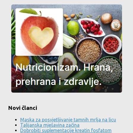
Novi članci
Maska za posvjetljivanje tamnih mrlja na licu
Talijanska mješavina začina
Dobrobiti suplementacije kreatin fosfatom