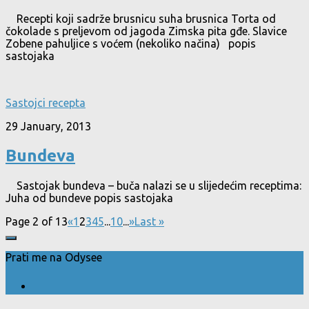
Recepti koji sadrže brusnicu suha brusnica Torta od
čokolade s preljevom od jagoda Zimska pita gđe. Slavice
Zobene pahuljice s voćem (nekoliko načina) popis
sastojaka
Sastojci recepta
29 January, 2013
Bundeva
Sastojak bundeva – buča nalazi se u slijedećim receptima:
Juha od bundeve popis sastojaka
Page 2 of 13
«
1
2
3
4
5
...
10
...
»
Last »
Prati me na Odysee