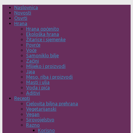
Skip
Naslovnica
to
Novosti
content
Osvrti
Hrana
Hrana općenito
Ekološka hrana
Žitarice i sjemenke
Povrće
Voće
Samoniklo bilje
Začini
Mlijeko i proizvodi
Jaja
Meso, riba i proizvodi
Masti i ulja
Voda i pića
Aditivi
Recepti
Cjelovita biljna prehrana
Vegetarijanski
Vegan
Sirovojelstvo
Razno
Korisno