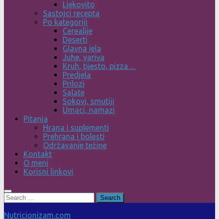
Ljekovito
Sastojci recepta
Po kategoriji
Cerealije
Deserti
Glavna jela
Juhe, variva
Kruh, tijesto, pizza…
Predjela
Prilozi
Salate
Sokovi, smutiji
Umaci, namazi
Pitanja
Hrana i suplementi
Prehrana i bolesti
Održavanje težine
Kontakt
O meni
Korisni linkovi
Search
for:
Nutricionizam.com