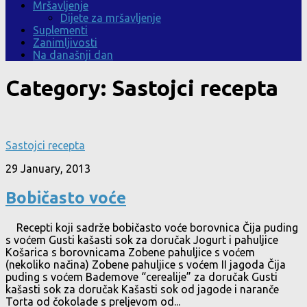
Mršavljenje
Dijete za mršavljenje
Suplementi
Zanimljivosti
Na današnji dan
Category:
Sastojci recepta
Sastojci recepta
29 January, 2013
Bobičasto voće
Recepti koji sadrže bobičasto voće borovnica Čija puding
s voćem Gusti kašasti sok za doručak Jogurt i pahuljice
Košarica s borovnicama Zobene pahuljice s voćem
(nekoliko načina) Zobene pahuljice s voćem II jagoda Čija
puding s voćem Bademove “cerealije” za doručak Gusti
kašasti sok za doručak Kašasti sok od jagode i naranče
Torta od čokolade s preljevom od...