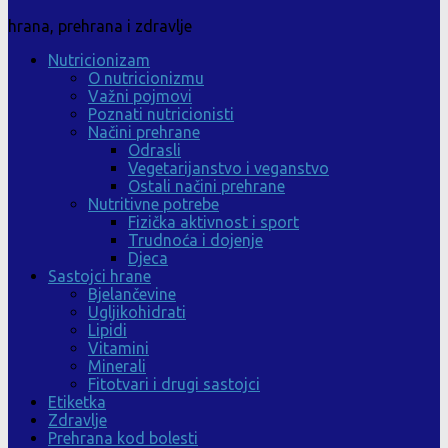
hrana, prehrana i zdravlje
Nutricionizam
O nutricionizmu
Važni pojmovi
Poznati nutricionisti
Načini prehrane
Odrasli
Vegetarijanstvo i veganstvo
Ostali načini prehrane
Nutritivne potrebe
Fizička aktivnost i sport
Trudnoća i dojenje
Djeca
Sastojci hrane
Bjelančevine
Ugljikohidrati
Lipidi
Vitamini
Minerali
Fitotvari i drugi sastojci
Etiketka
Zdravlje
Prehrana kod bolesti