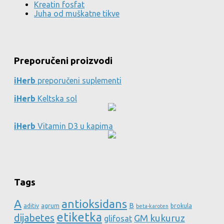
Kreatin fosfat
Juha od muškatne tikve
Preporučeni proizvodi
iHerb
preporučeni suplementi
iHerb
Keltska sol
iHerb
Vitamin D3 u kapima
Tags
A
antioksidans
B
aditiv
agrum
brokula
beta-karoten
etiketka
dijabetes
GM kukuruz
glifosat