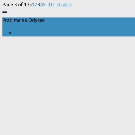
Page 3 of 13
«
1
2
3
4
5
...
10
...
»
Last »
Prati me na Odysee