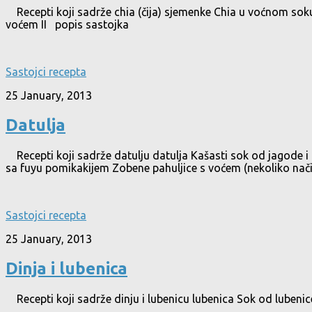
Recepti koji sadrže chia (čija) sjemenke Chia u voćnom soku
voćem II popis sastojka
Sastojci recepta
25 January, 2013
Datulja
Recepti koji sadrže datulju datulja Kašasti sok od jagode 
sa fuyu pomikakijem Zobene pahuljice s voćem (nekoliko na
Sastojci recepta
25 January, 2013
Dinja i lubenica
Recepti koji sadrže dinju i lubenicu lubenica Sok od luben