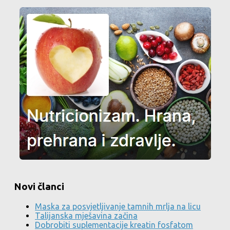
Novi članci
Maska za posvjetljivanje tamnih mrlja na licu
Talijanska mješavina začina
Dobrobiti suplementacije kreatin fosfatom