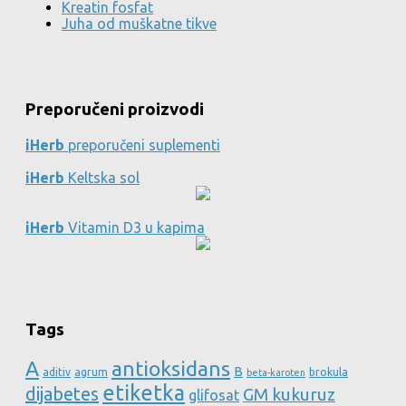
Kreatin fosfat
Juha od muškatne tikve
Preporučeni proizvodi
iHerb
preporučeni suplementi
iHerb
Keltska sol
iHerb
Vitamin D3 u kapima
Tags
A
antioksidans
B
aditiv
agrum
brokula
beta-karoten
etiketka
dijabetes
GM kukuruz
glifosat