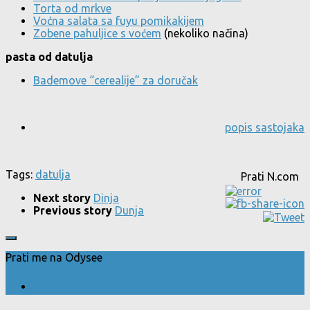
Torta od mrkve
Voćna salata sa fuyu pomikakijem
Zobene pahuljice s voćem
(nekoliko načina)
pasta od datulja
Bademove “cerealije” za doručak
popis sastojaka
Tags:
datulja
Prati N.com
Next story
Dinja
Previous story
Dunja
Prati me na Odysee