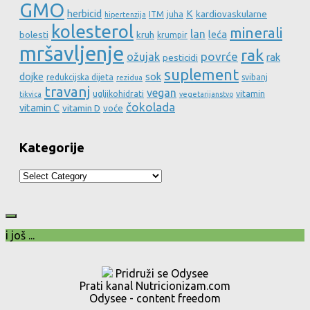
GMO
herbicid
K
kardiovaskularne
ITM
juha
hipertenzija
kolesterol
minerali
lan
leća
bolesti
kruh
krumpir
mršavljenje
rak
povrće
ožujak
rak
pesticidi
suplement
dojke
sok
redukcijska dijeta
svibanj
rezidua
travanj
vegan
ugljikohidrati
vitamin
tikvica
vegetarijanstvo
čokolada
vitamin C
vitamin D
voće
Kategorije
Kategorije
i još ...
Pridruži se Odysee
Prati kanal Nutricionizam.com
Odysee - content freedom