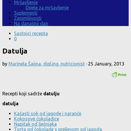
Mršavljenje
Dijete za mršavljenje
Suplementi
Zanimljivosti
Na današnji dan
Sastojci recepta
0
Datulja
by
Marinela Šajina, dipl.ing. nutricionist
·
25 January, 2013
Recepti koji sadrže
datulju
datulja
Kašasti sok od jagode i naranče
Kokosove čokoladice
Napitak od lješnjaka
Torta od čokolade s preljevom od jagoda