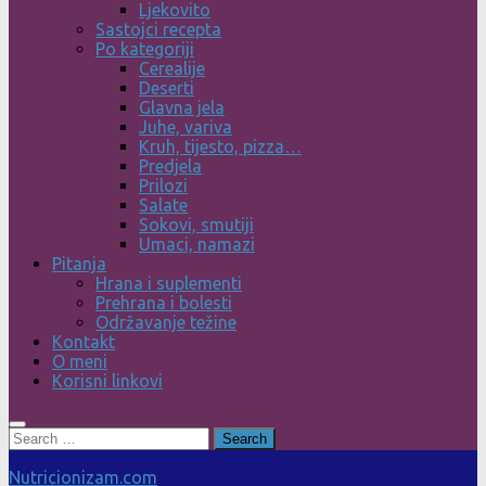
Ljekovito
Sastojci recepta
Po kategoriji
Cerealije
Deserti
Glavna jela
Juhe, variva
Kruh, tijesto, pizza…
Predjela
Prilozi
Salate
Sokovi, smutiji
Umaci, namazi
Pitanja
Hrana i suplementi
Prehrana i bolesti
Održavanje težine
Kontakt
O meni
Korisni linkovi
Search
for:
Nutricionizam.com