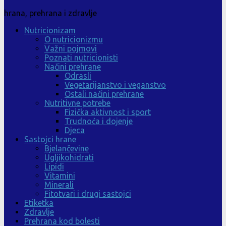
hrana, prehrana i zdravlje
Nutricionizam
O nutricionizmu
Važni pojmovi
Poznati nutricionisti
Načini prehrane
Odrasli
Vegetarijanstvo i veganstvo
Ostali načini prehrane
Nutritivne potrebe
Fizička aktivnost i sport
Trudnoća i dojenje
Djeca
Sastojci hrane
Bjelančevine
Ugljikohidrati
Lipidi
Vitamini
Minerali
Fitotvari i drugi sastojci
Etiketka
Zdravlje
Prehrana kod bolesti