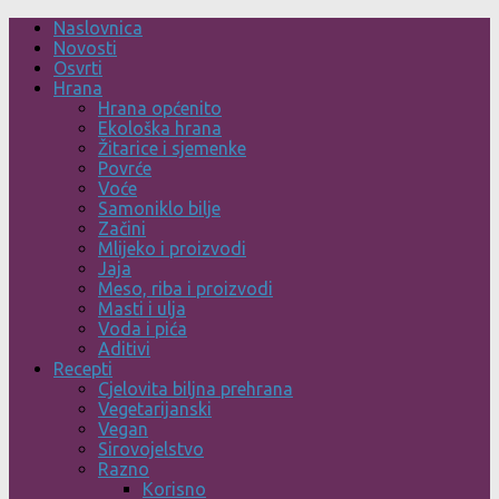
Skip
Naslovnica
to
Novosti
content
Osvrti
Hrana
Hrana općenito
Ekološka hrana
Žitarice i sjemenke
Povrće
Voće
Samoniklo bilje
Začini
Mlijeko i proizvodi
Jaja
Meso, riba i proizvodi
Masti i ulja
Voda i pića
Aditivi
Recepti
Cjelovita biljna prehrana
Vegetarijanski
Vegan
Sirovojelstvo
Razno
Korisno