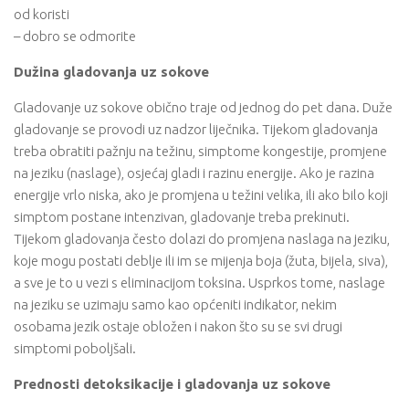
od koristi
– dobro se odmorite
Dužina gladovanja uz sokove
Gladovanje uz sokove obično traje od jednog do pet dana. Duže
gladovanje se provodi uz nadzor liječnika. Tijekom gladovanja
treba obratiti pažnju na težinu, simptome kongestije, promjene
na jeziku (naslage), osjećaj gladi i razinu energije. Ako je razina
energije vrlo niska, ako je promjena u težini velika, ili ako bilo koji
simptom postane intenzivan, gladovanje treba prekinuti.
Tijekom gladovanja često dolazi do promjena naslaga na jeziku,
koje mogu postati deblje ili im se mijenja boja (žuta, bijela, siva),
a sve je to u vezi s eliminacijom toksina. Usprkos tome, naslage
na jeziku se uzimaju samo kao općeniti indikator, nekim
osobama jezik ostaje obložen i nakon što su se svi drugi
simptomi poboljšali.
Prednosti detoksikacije i gladovanja uz sokove