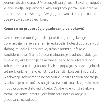
jednom do dva dana. U “krizi zacjeljivanja”, osim toksina, moguće
je jače ispoljavanje emocija. Ako simptomi potraju više od dva
do tri dana ili ako se pogoršavaju, gladovanje treba prekinuti i
posavjetovati se s liječnikom.
Kome se ne preporučuje gladovanje uz sokove?
Ono se ne preporučuje kod: dijabetičara, hipoglikemije,
poremećaja hranjenja, anemije, epilepsije, bolesti bubrega, kod
slabog imunološkog sustava, srčanih aritmija, infekcije
kandidom, raka, čira na želucu, malnutricije, trudnoće, dojenja,
gušavosti, jake bronhijalne astme, tuberkuloze, ulcerativnog
kolitisa, te svim stanjima kod kojih se pojavljuje slabost, gubitak
težine, kronične infekcije, nutritivni deficiti i kod teških bolesti.
Gladovanje sokovima se ne preporučuje prije i nakon operacija.
Gladovanjem se može smanjiti razina proteina u krvi, pa lijekovi
mogu drugačije djelovati u tijelu. Osobe koje koriste lijekove
trebaju se konzultirati s liječnikom prije detoksikacije ili
gladovanja uz sokove.