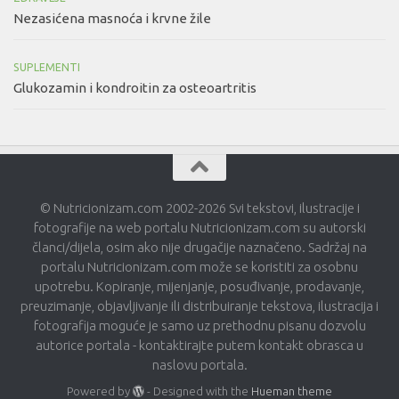
Nezasićena masnoća i krvne žile
SUPLEMENTI
Glukozamin i kondroitin za osteoartritis
© Nutricionizam.com 2002-2026 Svi tekstovi, ilustracije i
fotografije na web portalu Nutricionizam.com su autorski
članci/dijela, osim ako nije drugačije naznačeno. Sadržaj na
portalu Nutricionizam.com može se koristiti za osobnu
upotrebu. Kopiranje, mijenjanje, posuđivanje, prodavanje,
preuzimanje, objavljivanje ili distribuiranje tekstova, ilustracija i
fotografija moguće je samo uz prethodnu pisanu dozvolu
autorice portala - kontaktirajte putem kontakt obrasca u
naslovu portala.
Powered by
- Designed with the
Hueman theme