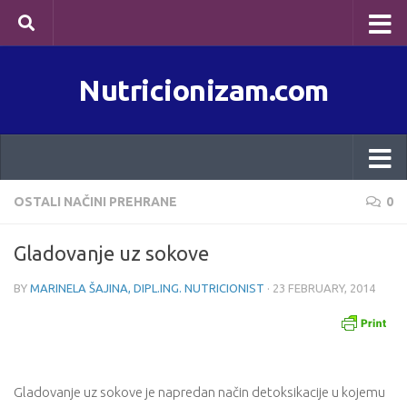
Skip to content
Nutricionizam.com
OSTALI NAČINI PREHRANE
0
Gladovanje uz sokove
BY
MARINELA ŠAJINA, DIPL.ING. NUTRICIONIST
·
23 FEBRUARY, 2014
Gladovanje uz sokove je napredan način detoksikacije u kojemu