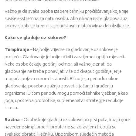
Važno je da svaka osoba izabere tehniku pročišćavanja koja nije
suviše ekstremna za datu osobu. Ako nikada niste gladovali uz
sokove, bolje je krenuti s jednostavnim planovima detoksikacije.
Kako se gladuje uz sokove?
Tempiranje
– Najbolje vrijeme za gladovanje uz sokove je
proljeće. Gladovanje je bolje učiniti za vrijeme toplijih mjeseci.
Neke osobe čekaju godišnji odmor, ali važno je znati da
gladovanje ne treba ponavljati više od dvaput godišnje jer je
moguća pojava umora i slabosti. Bitno je, u periodu nakon
gladovanja, posebnu pažnju posvetiti jačanju i građenju
organizma. U tom periodu mogu pomoći tehnike vježbanja kao
joga, upotreba probiotika, suplemenata i strategije redukcije
stresa.
Razina
– Osobe koje gladuju uz sokove po prvi puta, imaju gore
navedene simptome ili probleme sa zdravljem trebaju se
svakako obratiti liječniku. Upotrebom sljedećih metoda