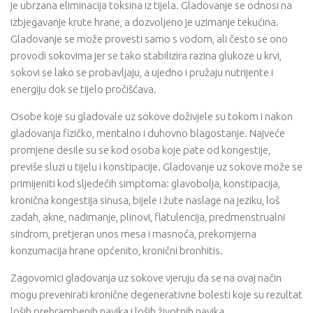
je ubrzana eliminacija toksina iz tijela. Gladovanje se odnosi na
izbjegavanje krute hrane, a dozvoljeno je uzimanje tekućina.
Gladovanje se može provesti samo s vodom, ali često se ono
provodi sokovima jer se tako stabilizira razina glukoze u krvi,
sokovi se lako se probavljaju, a ujedno i pružaju nutrijente i
energiju dok se tijelo pročišćava.
Osobe koje su gladovale uz sokove doživjele su tokom i nakon
gladovanja fizičko, mentalno i duhovno blagostanje. Najveće
promjene desile su se kod osoba koje pate od kongestije,
previše sluzi u tijelu i konstipacije. Gladovanje uz sokove može se
primijeniti kod sljedećih simptoma: glavobolja, konstipacija,
kronična kongestija sinusa, bijele i žute naslage na jeziku, loš
zadah, akne, nadimanje, plinovi, flatulencija, predmenstrualni
sindrom, pretjeran unos mesa i masnoća, prekomjerna
konzumacija hrane općenito, kronični bronhitis.
Zagovornici gladovanja uz sokove vjeruju da se na ovaj način
mogu prevenirati kronične degenerativne bolesti koje su rezultat
loših prehrambenih navika i loših životnih navika.