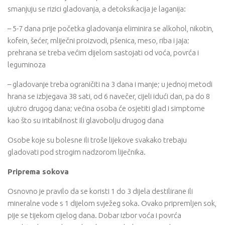
smanjuju se rizici gladovanja, a detoksikacija je laganija:
– 5-7 dana prije početka gladovanja eliminira se alkohol, nikotin,
kofein, šećer, mliječni proizvodi, pšenica, meso, riba i jaja;
prehrana se treba većim dijelom sastojati od voća, povrća i
leguminoza
– gladovanje treba ograničiti na 3 dana i manje; u jednoj metodi
hrana se izbjegava 38 sati, od 6 navečer, cijeli idući dan, pa do 8
ujutro drugog dana; većina osoba će osjetiti glad i simptome
kao što su iritabilnost ili glavobolju drugog dana
Osobe koje su bolesne ili troše lijekove svakako trebaju
gladovati pod strogim nadzorom liječnika.
Priprema sokova
Osnovno je pravilo da se koristi 1 do 3 dijela destilirane ili
mineralne vode s 1 dijelom svježeg soka. Ovako pripremljen sok,
pije se tijekom cijelog dana. Dobar izbor voća i povrća