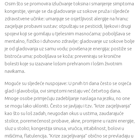
Osim što se promovira izlučivanje toksina i smanjenje simptoma
kongestije, vjeruje se da gladovanje uz sokove pruža i sljedeće
zdravstvene učinke: umanjuje se osjetljivost alergije na hranu;
zacjeljuje probavni sustav; otpuštaju se pesticidi, lijekovi i drugi
spojevi koji se gomilaju u tjelesnim masnoćama; poboljšava se
mentalno, fizičko i duhovno zdravlje; gladovanje uz sokove bolje
je od gladovanja uz samu vodu; povišena je energija; postiže se
bistroća uma; poboljšava se koža; preveniraju se kronične
bolesti koje su izazvane lošom prehranom i lošim životnim
navikama.
Moguće su sljedeće nuspojave: U prvih tri dana često se osjeća
glad i glavobolja, ovi simptomi nestaju već četvrtog dana.
Mnoge osobe primjećuju zadebljanje naslaga na jeziku, no one
se mogu lako ukloniti. Često se javljaju i tzv. “krize zacjeljivanja”
kao što su loš zadah, neugodan okus u ustima, zaudarajuće
stolice, poremećenost probave, akne, promjene u razini energije,
sluz u stolici, kongestija sinusa, vrućica, iritabilnost, bolovi u
mišićima, flatulencija. “Krize zacjeljivanja” obično se prevladaju u