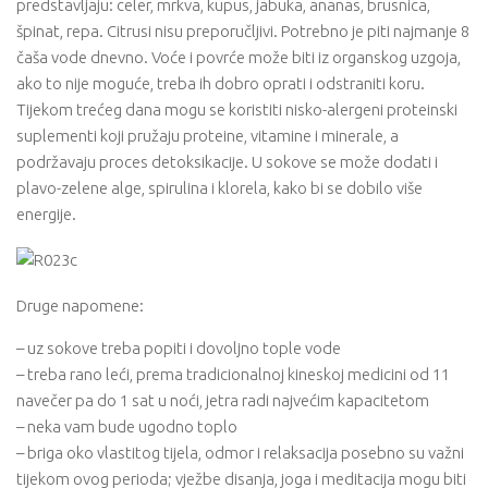
predstavljaju: celer, mrkva, kupus, jabuka, ananas, brusnica,
špinat, repa. Citrusi nisu preporučljivi. Potrebno je piti najmanje 8
čaša vode dnevno. Voće i povrće može biti iz organskog uzgoja,
ako to nije moguće, treba ih dobro oprati i odstraniti koru.
Tijekom trećeg dana mogu se koristiti nisko-alergeni proteinski
suplementi koji pružaju proteine, vitamine i minerale, a
podržavaju proces detoksikacije. U sokove se može dodati i
plavo-zelene alge, spirulina i klorela, kako bi se dobilo više
energije.
Druge napomene:
– uz sokove treba popiti i dovoljno tople vode
– treba rano leći, prema tradicionalnoj kineskoj medicini od 11
navečer pa do 1 sat u noći, jetra radi najvećim kapacitetom
– neka vam bude ugodno toplo
– briga oko vlastitog tijela, odmor i relaksacija posebno su važni
tijekom ovog perioda; vježbe disanja, joga i meditacija mogu biti