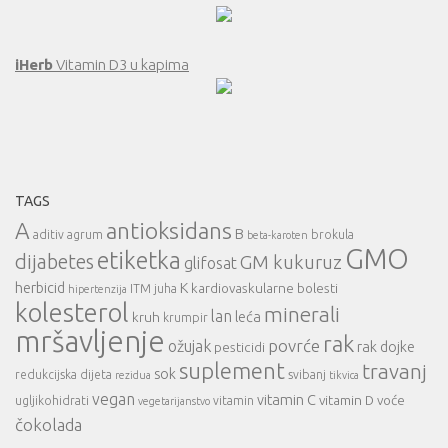
iHerb
Vitamin D3 u kapima
TAGS
A
antioksidans
B
aditiv
agrum
brokula
beta-karoten
GMO
etiketka
dijabetes
GM kukuruz
glifosat
herbicid
K
kardiovaskularne bolesti
ITM
juha
hipertenzija
kolesterol
minerali
lan
leća
kruh
krumpir
mršavljenje
rak
povrće
ožujak
rak dojke
pesticidi
suplement
travanj
sok
redukcijska dijeta
svibanj
rezidua
tikvica
vegan
vitamin C
vitamin D
voće
ugljikohidrati
vitamin
vegetarijanstvo
čokolada