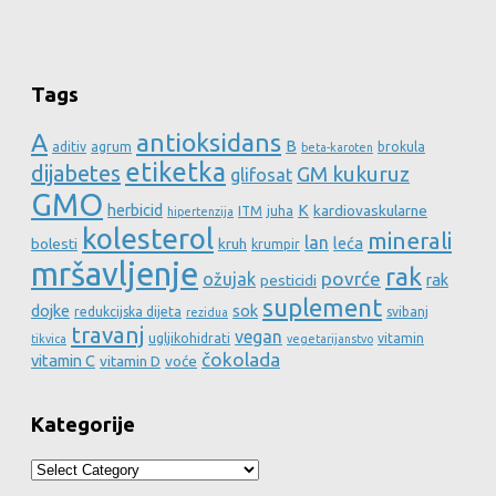
Tags
A
antioksidans
B
aditiv
agrum
brokula
beta-karoten
etiketka
dijabetes
GM kukuruz
glifosat
GMO
herbicid
K
kardiovaskularne
ITM
juha
hipertenzija
kolesterol
minerali
lan
leća
bolesti
kruh
krumpir
mršavljenje
rak
povrće
ožujak
rak
pesticidi
suplement
dojke
sok
redukcijska dijeta
svibanj
rezidua
travanj
vegan
ugljikohidrati
vitamin
tikvica
vegetarijanstvo
čokolada
vitamin C
vitamin D
voće
Kategorije
Kategorije