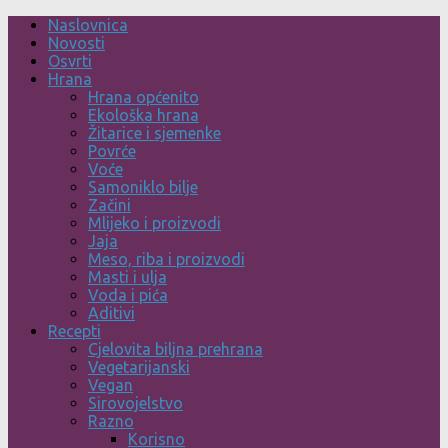
Skip
Naslovnica
to
Novosti
content
Osvrti
Hrana
Hrana općenito
Ekološka hrana
Žitarice i sjemenke
Povrće
Voće
Samoniklo bilje
Začini
Mlijeko i proizvodi
Jaja
Meso, riba i proizvodi
Masti i ulja
Voda i pića
Aditivi
Recepti
Cjelovita biljna prehrana
Vegetarijanski
Vegan
Sirovojelstvo
Razno
Korisno