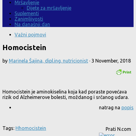
Mršavljenje
Dijete za mršavljenje
Suplementi
Zanimljivosti
Na današnji dan
Važni pojmovi
Homocistein
by
Marinela Šajina, dipl.ing. nutricionist
·
3 November, 2018
Homocistein je aminokiselina koja kad poraste povećava
rizik od Alzheimerove bolesti, moždanog i srčanog udara.
natrag na
popis
Tags:
H
homocistein
Prati N.com