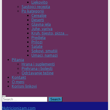
Ljekovito
Sastojci recepta
Po kategoriji
Cerealije
Deserti
Glavna jela
Juhe, variva
Kruh, tijesto, pizza…
Predjela
Prilozi
Salate
Sokovi, smutiji
Umaci, namazi
Pitanja
Hrana i suplementi
Prehrana i bolesti
Održavanje težine
Kontakt
O meni
Korisni linkovi
Search
for:
Nutricionizam.com