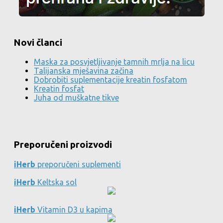
Novi članci
Maska za posvjetljivanje tamnih mrlja na licu
Talijanska mješavina začina
Dobrobiti suplementacije kreatin fosfatom
Kreatin fosfat
Juha od muškatne tikve
Preporučeni proizvodi
iHerb
preporučeni suplementi
iHerb
Keltska sol
iHerb
Vitamin D3 u kapima