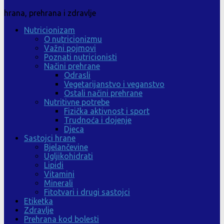
hrana, prehrana i zdravlje
Nutricionizam
O nutricionizmu
Važni pojmovi
Poznati nutricionisti
Načini prehrane
Odrasli
Vegetarijanstvo i veganstvo
Ostali načini prehrane
Nutritivne potrebe
Fizička aktivnost i sport
Trudnoća i dojenje
Djeca
Sastojci hrane
Bjelančevine
Ugljikohidrati
Lipidi
Vitamini
Minerali
Fitotvari i drugi sastojci
Etiketka
Zdravlje
Prehrana kod bolesti