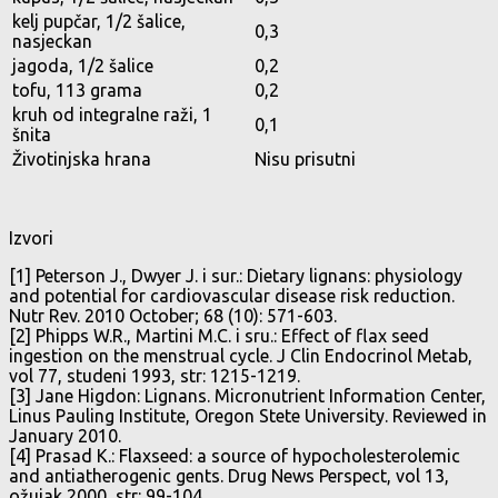
kelj pupčar, 1/2 šalice,
0,3
nasjeckan
jagoda, 1/2 šalice
0,2
tofu, 113 grama
0,2
kruh od integralne raži, 1
0,1
šnita
Životinjska hrana
Nisu prisutni
Izvori
[1] Peterson J., Dwyer J. i sur.: Dietary lignans: physiology
and potential for cardiovascular disease risk reduction.
Nutr Rev. 2010 October; 68 (10): 571-603.
[2] Phipps W.R., Martini M.C. i sru.: Effect of flax seed
ingestion on the menstrual cycle. J Clin Endocrinol Metab,
vol 77, studeni 1993, str: 1215-1219.
[3] Jane Higdon: Lignans. Micronutrient Information Center,
Linus Pauling Institute, Oregon Stete University. Reviewed in
January 2010.
[4] Prasad K.: Flaxseed: a source of hypocholesterolemic
and antiatherogenic gents. Drug News Perspect, vol 13,
ožujak 2000, str: 99-104.