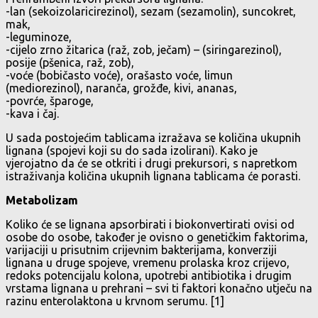
-lan (sekoizolaricirezinol), sezam (sezamolin), suncokret,
mak,
-leguminoze,
-cijelo zrno žitarica (raž, zob, ječam) – (siringarezinol),
posije (pšenica, raž, zob),
-voće (bobičasto voće), orašasto voće, limun
(mediorezinol), naranča, grožđe, kivi, ananas,
-povrće, šparoge,
-kava i čaj.
U sada postojećim tablicama izražava se količina ukupnih
lignana (spojevi koji su do sada izolirani). Kako je
vjerojatno da će se otkriti i drugi prekursori, s napretkom
istraživanja količina ukupnih lignana tablicama će porasti.
Metabolizam
Koliko će se lignana apsorbirati i biokonvertirati ovisi od
osobe do osobe, također je ovisno o genetičkim faktorima,
varijaciji u prisutnim crijevnim bakterijama, konverziji
lignana u druge spojeve, vremenu prolaska kroz crijevo,
redoks potencijalu kolona, upotrebi antibiotika i drugim
vrstama lignana u prehrani – svi ti faktori konačno utječu na
razinu enterolaktona u krvnom serumu. [1]