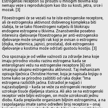
Estrogenski receptori su prisutni u mnogim tkivima koji
nemaju veze s reprodukcijom kao što su kosti, jetra, srce i
mozak. [3]
Fitoestrogeni će se vezati na te iste estrogenske receptore,
ali će estrogenska aktivnost dobivenog kompleksa biti
slabija, te se tako fitoestrogeni natječu ili blokiraju
endogene estrogene u tkivima. Znanstvenike posebno
interesira djelovanje fitoestrogena jer anti-estrogensko
djelovanje može smanjiti rak koji je ovisan o estrogenu
(dojka, maternica, jajnici, prostata), dok estrogensko
djelovanje u kostima može održati gustoću kostiju. [3]
Ova spoznaja je od velike važnosti za zdravlje žena koje
imaju prirodno visoku razinu estrogena: kada se
enterolignani vežu na estrogenske receptore [6] oni
smanjuju ukupnu estrogensku aktivnost. Taj mehanizam
opisuje liječnica Christine Horner, koja je napisala knjigu o
tome kako se prirodno zaštititi od raka dojke: “Ima
estrogena različitih jačina. Estradiol je najjači i
najzastupljeniji – kada se veže za estrogenski receptor
uzrokuje tisuće dijeljenja stanica. Ali ako se na estrogenski
receptor veže biljni estrogen, on može uzrokovati jednu
diobu. Kada preplavite organizam biljnim estrogenima, a na
raspolaganju imate samo određeni broj receptora – onaj