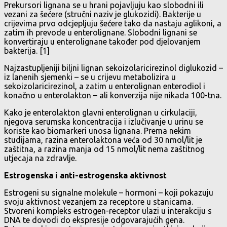
Prekursori lignana se u hrani pojavljuju kao slobodni ili
vezani za šećere (stručni naziv je glukozidi). Bakterije u
crijevima prvo odcjepljuju šećere tako da nastaju aglikoni, a
zatim ih prevode u enterolignane. Slobodni lignani se
konvertiraju u enterolignane također pod djelovanjem
bakterija. [1]
Najzastupljeniji biljni lignan sekoizolaricirezinol diglukozid –
iz lanenih sjemenki – se u crijevu metabolizira u
sekoizolaricirezinol, a zatim u enterolignan enterodiol i
konačno u enterolakton – ali konverzija nije nikada 100-tna.
Kako je enterolakton glavni enterolignan u cirkulaciji,
njegova serumska koncentracija i izlučivanje u urinu se
koriste kao biomarkeri unosa lignana. Prema nekim
studijama, razina enterolaktona veća od 30 nmol/lit je
zaštitna, a razina manja od 15 nmol/lit nema zaštitnog
utjecaja na zdravlje.
Estrogenska i anti-estrogenska aktivnost
Estrogeni su signalne molekule – hormoni – koji pokazuju
svoju aktivnost vezanjem za receptore u stanicama.
Stvoreni kompleks estrogen-receptor ulazi u interakciju s
DNA te dovodi do ekspresije odgovarajućih gena.