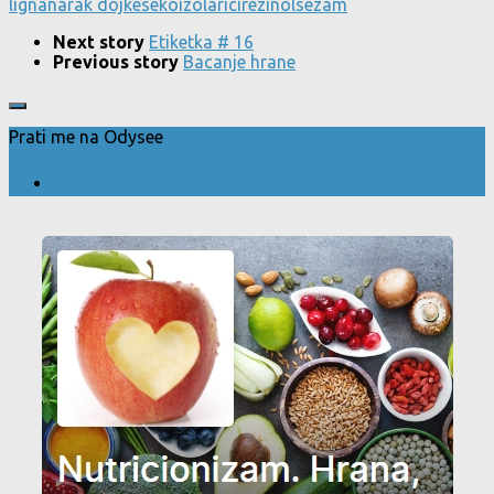
lignana
rak dojke
sekoizolaricirezinol
sezam
Next story
Etiketka # 16
Previous story
Bacanje hrane
Prati me na Odysee