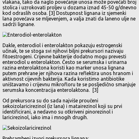
vlakana, tako da naglo povećanje unosa može povećati broj
stolica i uzrokovati proljev u dozama iznad 45-50 g/dnevno
kod odraslih osoba. [3] Dostupnost lignana iz sjemenki
lana povećava se mljevenjem, a valja znati da laneno ulje ne
sadrži lignane.
Dakle, enterodiol i enterolakton pokazuju estrogenski
učinak, te se stoga svi njihovi biljni prekursori nazivaju
fitoestrogeni. Crijevne bakterije dodatno mogu prevesti
enterodiol u enterolakton. Često se serumska i urinarna
razina enterolaktona koristi kao marker unosa lignana
putem prehrane jer njihova razina reflektira unos hranom i
aktivnost cijevnih bakterija. Kada koristimo antibiotike
uništavamo i crijevnu mikrofloru te se posljedično smanjuje
serumska koncentracija enterolaktona. [3]
Od prekursora su do sada najviše proučeni
sekoizolaricirezinol (iz lana) i matairezinol koji su prvi
identificirani, a nedavno su otkriveni pinorezinol i
laricirezinol, iako ima i mnogih drugih.
Prehrambeni izvori prekursora lignana: