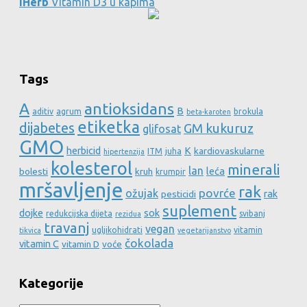
iHerb
Vitamin D3 u kapima
Tags
A
antioksidans
B
aditiv
agrum
brokula
beta-karoten
etiketka
dijabetes
GM kukuruz
glifosat
GMO
herbicid
K
kardiovaskularne
ITM
juha
hipertenzija
kolesterol
minerali
lan
leća
bolesti
kruh
krumpir
mršavljenje
rak
povrće
ožujak
rak
pesticidi
suplement
dojke
sok
redukcijska dijeta
svibanj
rezidua
travanj
vegan
ugljikohidrati
vitamin
tikvica
vegetarijanstvo
čokolada
vitamin C
vitamin D
voće
Kategorije