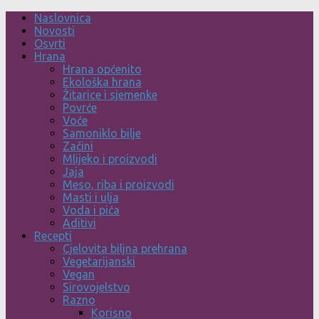
Skip
Naslovnica
to
Novosti
content
Osvrti
Hrana
Hrana općenito
Ekološka hrana
Žitarice i sjemenke
Povrće
Voće
Samoniklo bilje
Začini
Mlijeko i proizvodi
Jaja
Meso, riba i proizvodi
Masti i ulja
Voda i pića
Aditivi
Recepti
Cjelovita biljna prehrana
Vegetarijanski
Vegan
Sirovojelstvo
Razno
Korisno