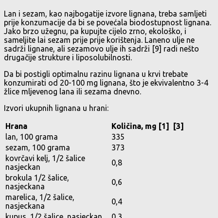
Lan i sezam, kao najbogatije izvore lignana, treba samljeti
prije konzumacije da bi se povećala biodostupnost lignana.
Jako brzo užegnu, pa kupujte cijelo zrno, ekološko, i
sameljite lai sezam prije prije korištenja. Laneno ulje ne
sadrži lignane, ali sezamovo ulje ih sadrži [9] radi nešto
drugačije strukture i liposolubilnosti.
Da bi postigli optimalnu razinu lignana u krvi trebate
konzumirati od 20-100 mg lignana, što je ekvivalentno 3-4
žlice mljevenog lana ili sezama dnevno.
Izvori ukupnih lignana u hrani:
Hrana
Količina, mg [1] [3]
lan, 100 grama
335
sezam, 100 grama
373
kovrčavi kelj, 1/2 šalice
0,8
nasjeckan
brokula 1/2 šalice,
0,6
nasjeckana
marelica, 1/2 šalice,
0,4
nasjeckana
kupus, 1/2 šalice, nasjeckan
0,3