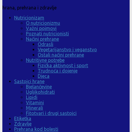
hrana, prehrana i zdravlje
Nutricionizam
O nutricionizmu
Važni pojmovi
Poznati nutricionisti
Načini prehrane
Odrasli
Vegetarijanstvo i veganstvo
Ostali načini prehrane
Nutritivne potrebe
Fizička aktivnost i sport
Trudnoća i dojenje
Djeca
Sastojci hrane
Bjelančevine
Ugljikohidrati
Lipidi
Vitamini
Minerali
Fitotvari i drugi sastojci
Etiketka
Zdravlje
Prehrana kod bolesti