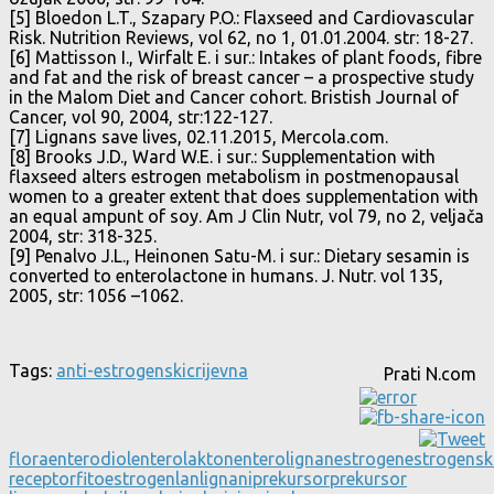
[5] Bloedon L.T., Szapary P.O.: Flaxseed and Cardiovascular
Risk. Nutrition Reviews, vol 62, no 1, 01.01.2004. str: 18-27.
[6] Mattisson I., Wirfalt E. i sur.: Intakes of plant foods, fibre
and fat and the risk of breast cancer – a prospective study
in the Malom Diet and Cancer cohort. Bristish Journal of
Cancer, vol 90, 2004, str:122-127.
[7] Lignans save lives, 02.11.2015, Mercola.com.
[8] Brooks J.D., Ward W.E. i sur.: Supplementation with
flaxseed alters estrogen metabolism in postmenopausal
women to a greater extent that does supplementation with
an equal ampunt of soy. Am J Clin Nutr, vol 79, no 2, veljača
2004, str: 318-325.
[9] Penalvo J.L., Heinonen Satu-M. i sur.: Dietary sesamin is
converted to enterolactone in humans. J. Nutr. vol 135,
2005, str: 1056 –1062.
Tags:
anti-estrogenski
crijevna
Prati N.com
flora
enterodiol
enterolakton
enterolignan
estrogen
estrogensk
receptor
fitoestrogen
lan
lignani
prekursor
prekursor