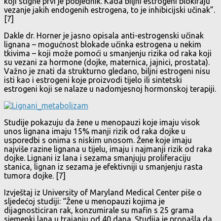
koji stigne prvi je pobjednik. Kada biljni estrogeni blokiraju
vezanje jakih endogenih estrogena, to je inhibicijski učinak”.
[7]
Dakle dr. Horner je jasno opisala anti-estrogenski učinak
lignana – mogućnost blokade učinka estrogena u nekim
tkivima – koji može pomoći u smanjenju rizika od raka koji
su vezani za hormone (dojke, maternica, jajnici, prostata).
Važno je znati da strukturno gledano, biljni estrogeni nisu
isti kao i estrogeni koje proizvodi tijelo ili sintetski
estrogeni koji se nalaze u nadomjesnoj hormonskoj terapiji.
Studije pokazuju da žene u menopauzi koje imaju visok
unos lignana imaju 15% manji rizik od raka dojke u
usporedbi s onima s niskim unosom. Žene koje imaju
najviše razine lignana u tijelu, imaju i najmanji rizik od raka
dojke. Lignani iz lana i sezama smanjuju proliferaciju
stanica, lignan iz sezama je efektivniji u smanjenju rasta
tumora dojke. [7]
Izvještaj iz University of Maryland Medical Center piše o
sljedećoj studiji: “Žene u menopauzi kojima je
dijagnosticiran rak, konzumirale su mafin s 25 grama
sjemenki lana u trajanju od 40 dana. Studija je pronašla da