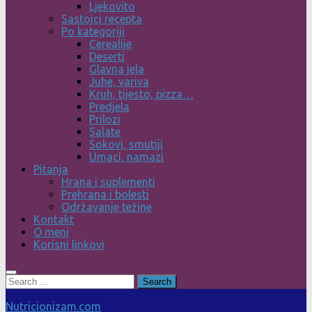
Ljekovito
Sastojci recepta
Po kategoriji
Cerealije
Deserti
Glavna jela
Juhe, variva
Kruh, tijesto, pizza…
Predjela
Prilozi
Salate
Sokovi, smutiji
Umaci, namazi
Pitanja
Hrana i suplementi
Prehrana i bolesti
Održavanje težine
Kontakt
O meni
Korisni linkovi
Search
for:
Nutricionizam.com