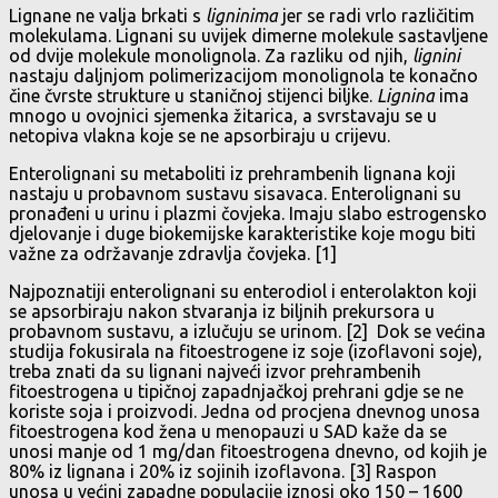
Lignane ne valja brkati s
ligninima
jer se radi vrlo različitim
molekulama. Lignani su uvijek dimerne molekule sastavljene
od dvije molekule monolignola. Za razliku od njih,
lignini
nastaju daljnjom polimerizacijom monolignola te konačno
čine čvrste strukture u staničnoj stijenci biljke.
Lignina
ima
mnogo u ovojnici sjemenka žitarica, a svrstavaju se u
netopiva vlakna koje se ne apsorbiraju u crijevu.
Enterolignani su metaboliti iz prehrambenih lignana koji
nastaju u probavnom sustavu sisavaca. Enterolignani su
pronađeni u urinu i plazmi čovjeka. Imaju slabo estrogensko
djelovanje i duge biokemijske karakteristike koje mogu biti
važne za održavanje zdravlja čovjeka. [1]
Najpoznatiji enterolignani su enterodiol i enterolakton koji
se apsorbiraju nakon stvaranja iz biljnih prekursora u
probavnom sustavu, a izlučuju se urinom. [2] Dok se većina
studija fokusirala na fitoestrogene iz soje (izoflavoni soje),
treba znati da su lignani najveći izvor prehrambenih
fitoestrogena u tipičnoj zapadnjačkoj prehrani gdje se ne
koriste soja i proizvodi. Jedna od procjena dnevnog unosa
fitoestrogena kod žena u menopauzi u SAD kaže da se
unosi manje od 1 mg/dan fitoestrogena dnevno, od kojih je
80% iz lignana i 20% iz sojinih izoflavona. [3] Raspon
unosa u većini zapadne populacije iznosi oko 150 – 1600