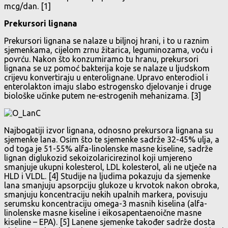
mcg/dan. [1]
Prekursori lignana
Prekursori lignana se nalaze u biljnoj hrani, i to u raznim
sjemenkama, cijelom zrnu žitarica, leguminozama, voću i
povrću. Nakon što konzumiramo tu hranu, prekursori
lignana se uz pomoć bakterija koje se nalaze u ljudskom
crijevu konvertiraju u enterolignane. Upravo enterodiol i
enterolakton imaju slabo estrogensko djelovanje i druge
biološke učinke putem ne-estrogenih mehanizama. [3]
Najbogatiji izvor lignana, odnosno prekursora lignana su
sjemenke lana. Osim što te sjemenke sadrže 32-45% ulja, a
od toga je 51-55% alfa-linolenske masne kiseline, sadrže
lignan diglukozid sekoizolaricirezinol koji umjereno
smanjuje ukupni kolesterol, LDL kolesterol, ali ne utječe na
HLD i VLDL. [4] Studije na ljudima pokazuju da sjemenke
lana smanjuju apsorpciju glukoze u krvotok nakon obroka,
smanjuju koncentraciju nekih upalnih markera, povisuju
serumsku koncentraciju omega-3 masnih kiselina (alfa-
linolenske masne kiseline i eikosapentaenoične masne
kiseline – EPA). [5] Lanene sjemenke također sadrže dosta