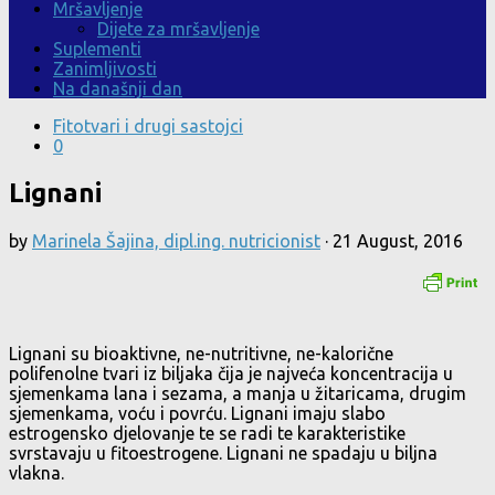
Mršavljenje
Dijete za mršavljenje
Suplementi
Zanimljivosti
Na današnji dan
Fitotvari i drugi sastojci
0
Lignani
by
Marinela Šajina, dipl.ing. nutricionist
·
21 August, 2016
Lignani su bioaktivne, ne-nutritivne, ne-kalorične
polifenolne tvari iz biljaka čija je najveća koncentracija u
sjemenkama lana i sezama, a manja u žitaricama, drugim
sjemenkama, voću i povrću. Lignani imaju slabo
estrogensko djelovanje te se radi te karakteristike
svrstavaju u fitoestrogene. Lignani ne spadaju u biljna
vlakna.