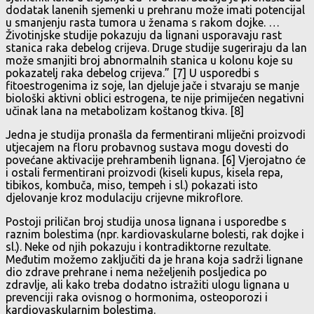
dodatak lanenih sjemenki u prehranu može imati potencijal
u smanjenju rasta tumora u ženama s rakom dojke. …
Životinjske studije pokazuju da lignani usporavaju rast
stanica raka debelog crijeva. Druge studije sugeriraju da lan
može smanjiti broj abnormalnih stanica u kolonu koje su
pokazatelj raka debelog crijeva.” [7] U usporedbi s
fitoestrogenima iz soje, lan djeluje jače i stvaraju se manje
biološki aktivni oblici estrogena, te nije primijećen negativni
učinak lana na metabolizam koštanog tkiva. [8]
Jedna je studija pronašla da fermentirani mliječni proizvodi
utjecajem na floru probavnog sustava mogu dovesti do
povećane aktivacije prehrambenih lignana. [6] Vjerojatno će
i ostali fermentirani proizvodi (kiseli kupus, kisela repa,
tibikos, kombuča, miso, tempeh i sl.) pokazati isto
djelovanje kroz modulaciju crijevne mikroflore.
Postoji priličan broj studija unosa lignana i usporedbe s
raznim bolestima (npr. kardiovaskularne bolesti, rak dojke i
sl.). Neke od njih pokazuju i kontradiktorne rezultate.
Međutim možemo zaključiti da je hrana koja sadrži lignane
dio zdrave prehrane i nema neželjenih posljedica po
zdravlje, ali kako treba dodatno istražiti ulogu lignana u
prevenciji raka ovisnog o hormonima, osteoporozi i
kardiovaskularnim bolestima.