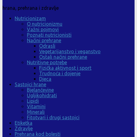
hrana, prehrana i zdravlje
Nutricionizam
O nutricionizmu
Važni pojmovi
Poznati nutricionisti
Načini prehrane
Odrasli
Vegetarijanstvo i veganstvo
Ostali načini prehrane
Nutritivne potrebe
Fizička aktivnost i sport
Trudnoća i dojenje
Djeca
Sastojci hrane
Bjelančevine
Ugljikohidrati
Lipidi
Vitamini
Minerali
Fitotvari i drugi sastojci
Etiketka
Zdravlje
Prehrana kod bolesti