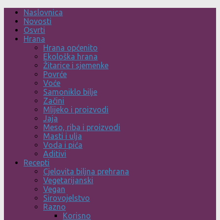
Skip
Naslovnica
to
Novosti
content
Osvrti
Hrana
Hrana općenito
Ekološka hrana
Žitarice i sjemenke
Povrće
Voće
Samoniklo bilje
Začini
Mlijeko i proizvodi
Jaja
Meso, riba i proizvodi
Masti i ulja
Voda i pića
Aditivi
Recepti
Cjelovita biljna prehrana
Vegetarijanski
Vegan
Sirovojelstvo
Razno
Korisno