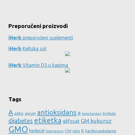
Preporučeni proizvodi
iHerb
preporučeni suplementi
iHerb
Keltska sol
iHerb
Vitamin D3 u kapima
Tags
A
antioksidans
B
aditiv
agrum
brokula
beta-karoten
etiketka
dijabetes
GM kukuruz
glifosat
GMO
herbicid
K
kardiovaskularne
ITM
juha
hipertenzija