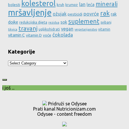
kolesterol
minerali
lan
leća
bolesti
kruh
krumpir
mršavljenje
rak
povrće
ožujak
rak
pesticidi
suplement
dojke
sok
redukcijska dijeta
svibanj
rezidua
travanj
vegan
ugljikohidrati
vitamin
tikvica
vegetarijanstvo
čokolada
vitamin C
vitamin D
voće
Kategorije
Kategorije
i još ...
Pridruži se Odysee
Prati kanal Nutricionizam.com
Odysee - content freedom