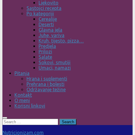
Ljekovito
Sastojci recepta
Po kategoriji
Cerealije
Deserti
Glavna jela
Juhe, variva
Kruh, tijesto, pizza…
Predjela
Prilozi
Salate
Sokovi, smutiji
Umaci, namazi
Pitanja
Hrana i suplementi
Prehrana i bolesti
Održavanje težine
Kontakt
O meni
Korisni linkovi
Search
for:
Nutricionizam.com