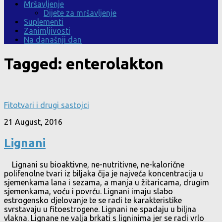
Mršavljenje
Dijete za mršavljenje
Suplementi
Zanimljivosti
Na današnji dan
Tagged:
enterolakton
Fitotvari i drugi sastojci
21 August, 2016
Lignani
Lignani su bioaktivne, ne-nutritivne, ne-kalorične
polifenolne tvari iz biljaka čija je najveća koncentracija u
sjemenkama lana i sezama, a manja u žitaricama, drugim
sjemenkama, voću i povrću. Lignani imaju slabo
estrogensko djelovanje te se radi te karakteristike
svrstavaju u fitoestrogene. Lignani ne spadaju u biljna
vlakna. Lignane ne valja brkati s ligninima jer se radi vrlo