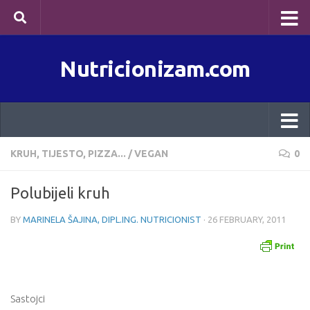
Skip to content
Nutricionizam.com
KRUH, TIJESTO, PIZZA...
/
VEGAN
0
Polubijeli kruh
BY
MARINELA ŠAJINA, DIPL.ING. NUTRICIONIST
·
26 FEBRUARY, 2011
Sastojci