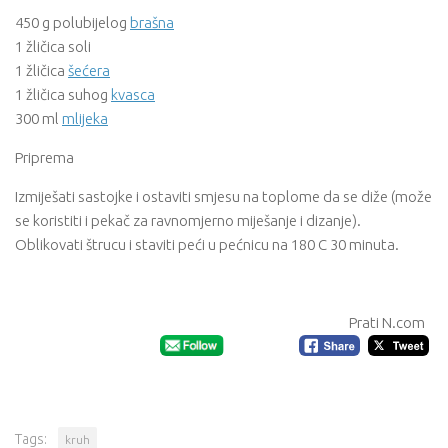
450 g polubijelog
brašna
1 žličica soli
1 žličica
šećera
1 žličica suhog
kvasca
300 ml
mlijeka
Priprema
Izmiješati sastojke i ostaviti smjesu na toplome da se diže (može
se koristiti i pekač za ravnomjerno miješanje i dizanje).
Oblikovati štrucu i staviti peći u pećnicu na 180 C 30 minuta.
Prati N.com
Tags:
kruh