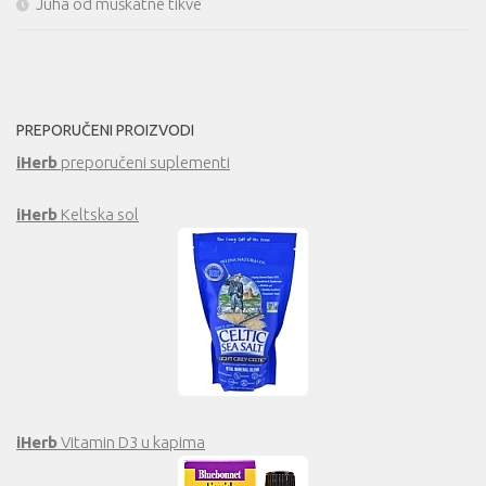
Juha od muškatne tikve
PREPORUČENI PROIZVODI
iHerb
preporučeni suplementi
iHerb
Keltska sol
iHerb
Vitamin D3 u kapima