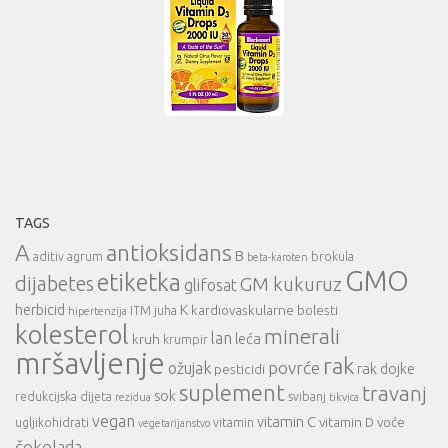
TAGS
A
antioksidans
B
aditiv
agrum
brokula
beta-karoten
GMO
etiketka
dijabetes
GM kukuruz
glifosat
herbicid
K
kardiovaskularne bolesti
ITM
juha
hipertenzija
kolesterol
minerali
lan
leća
kruh
krumpir
mršavljenje
rak
povrće
ožujak
rak dojke
pesticidi
suplement
travanj
sok
redukcijska dijeta
svibanj
rezidua
tikvica
vegan
vitamin C
vitamin D
voće
ugljikohidrati
vitamin
vegetarijanstvo
čokolada