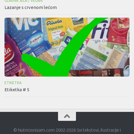
GLAVNA JELA
/
VEGAN
Lazanje s crvenom lećom
ETIKETKA
Etiketka # 5
© Nutricionizam.com 2002-2026 Svi tekstovi, ilustracije i