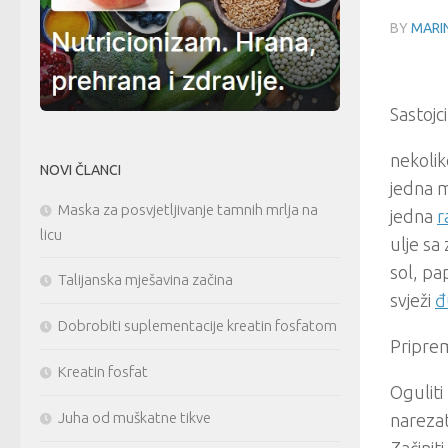
BY
MARIN
Sastojci
nekoli
NOVI ČLANCI
jedna 
Maska za posvjetljivanje tamnih mrlja na
jedna
r
licu
ulje sa
sol, pa
Talijanska mješavina začina
svježi
đ
Dobrobiti suplementacije kreatin fosfatom
Pripre
Kreatin fosfat
Oguliti
Juha od muškatne tikve
nareza