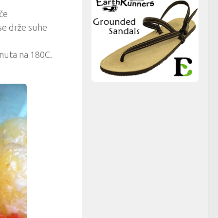
ače
 se drže suhe
minuta na 180C.