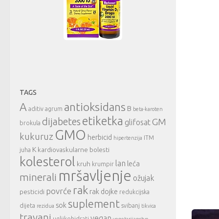
TAGS
A
antioksidans
B
aditiv
agrum
beta-karoten
etiketka
dijabetes
GM
glifosat
brokula
GMO
kukuruz
herbicid
ITM
hipertenzija
K
kardiovaskularne bolesti
juha
kolesterol
lan
leća
kruh
krumpir
mršavljenje
minerali
ožujak
rak
povrće
rak dojke
pesticidi
redukcijska
suplement
sok
dijeta
svibanj
rezidua
tikvica
travanj
vegan
ugljikohidrati
vegetarijanstvo