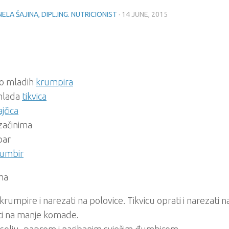
ELA ŠAJINA, DIPL.ING. NUTRICIONIST
·
14 JUNE, 2015
ko mladih
krumpira
mlada
tikvica
ajčica
 začinima
par
umbir
ma
 krumpire i narezati na polovice. Tikvicu oprati i narezati n
ti na manje komade.