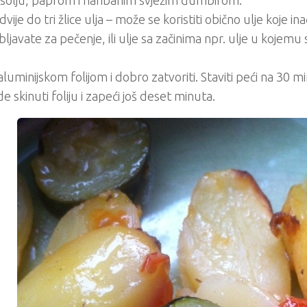
i solju, paprom i naribanim svježim đumbirom.
vije do tri žlice ulja – može se koristiti obično ulje koje in
ljavate za pečenje, ili ulje sa začinima npr. ulje u kojemu
 aluminijskom folijom i dobro zatvoriti. Staviti peći na 30 
e skinuti foliju i zapeći još deset minuta.