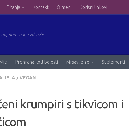
Pitanja
Kontakt
O meni
Korisni linkovi
ana, prehrana i zdravlje
vlje
Prehrana kod bolesti
Mršavljenje
Suplementi
A JELA
/
VEGAN
eni krumpiri s tikvicom i
čicom