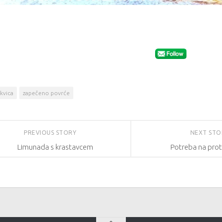
ikvica
zapečeno povrće
PREVIOUS STORY
NEXT ST
Limunada s krastavcem
Potreba na pro