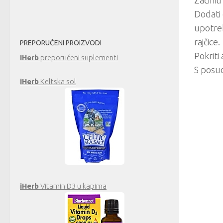
Začinit
Dodati d
upotreb
rajčice.
PREPORUČENI PROIZVODI
Pokriti
iHerb
preporučeni suplementi
S posud
iHerb
Keltska sol
iHerb
Vitamin D3 u kapima