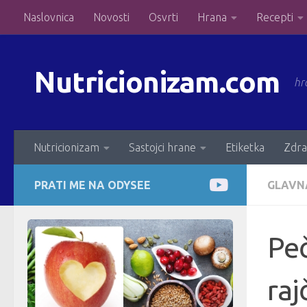
Naslovnica
Novosti
Osvrti
Hrana
Recepti
Skip to content
Nutricionizam.com
hr
Nutricionizam
Sastojci hrane
Etiketka
Zdra
PRATI ME NA ODYSEE
GLAVN
Peč
raj