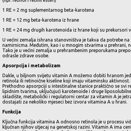
1 RE = 2 mg suplementarnog beta-karotena
1 RE = 12 mg beta-karotena iz hrane
1 RE = 24 mg drugih karotenoida iz hrane koji su prekursori 
U većini zemalja ishrana stanovništva je takva da potrebe n
namirnicma. Međutim, kao i u mnogim stvarima u prehrani, n
Tako je u većini zemalja u prehrambenim preporukama preporu
odrasle zdrave osobe.
Apsorpcija i metabolizam
Dakle, u biljnom svijetu vitamin A možemo dobiti hranom jed
retinola ili retinoične kiseline koji imaju vitaminsku aktivnos
Prethodno apsorpciji u intestinalne stanice praktično se svi re
lipidnim tvarima, uključujući karotenoide i druge liposolubiln
skladište, metabolički i regulatorni centar za vitamin A je jet
dostajati za nekoliko mjeseci bez izvora vitamina A u hrani.
Funkcija
Ključna funkcija vitamina A odnosno retinola je u procesu vida
ključnan njihov utjecaj na genetskoj razini. Vitamin A ima cent