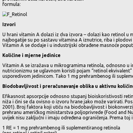
formula:
Izvori
U hrani vitamin A dolazi iz dva izvora – dolazi kao retinol u
najbogatije su po sastavu vitamina A iznutrice, riba i plodo
Vitamin A se dodaje i u industrijski obrađene masnoće popu
Količine i mjerne jedinice
Vitamin A se izražava u mikrogramima retinola, odnosno u int
nutricionizmu se uglavnom koristi pojam “retinol ekvivalent” (
usporedivom jedinicom. Tako 1 mg prehrambenog ili supleme
Biodobavljivost i preračunavanje oblika u aktivnu količi
Efikasnost apsorpcije odnosno stupanj bioiskoristivosti reti
niža i čini se da ovisno o izvoru hrane jako može varirati.
2001). Broj faktora koji utiču na biodobavljivost i biokonver
prehranu američkog ministarstva poljoprivrede (Food and Nutr
uvijek nisu zaključni i imaju određena ograničenja. Prema toj 
1 RE = 1 mg prehrambenog ili suplementiranog retinola
(npr. retinol i retinil esteri)