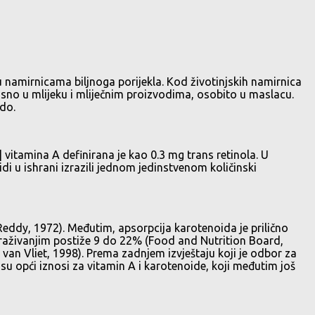
 u namirnicama biljnoga porijekla. Kod životinjskih namirnica
osno u mlijeku i mliječnim proizvodima, osobito u maslacu.
do.
vitamina A definirana je kao 0.3 mg trans retinola. U
idi u ishrani izrazili jednom jedinstvenom količinski
Reddy, 1972). Međutim, apsorpcija karotenoida je prilično
traživanjim postiže 9 do 22% (Food and Nutrition Board,
 van Vliet, 1998). Prema zadnjem izvještaju koji je odbor za
su opći iznosi za vitamin A i karotenoide, koji međutim još