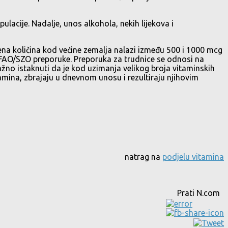
acije. Nadalje, unos alkohola, nekih lijekova i
čena količina kod većine zemalja nalazi između 500 i 1000 mcg
i FAO/SZO preporuke. Preporuka za trudnice se odnosi na
žno istaknuti da je kod uzimanja velikog broja vitaminskih
itamina, zbrajaju u dnevnom unosu i rezultiraju njihovim
natrag na
podjelu vitamina
Prati N.com