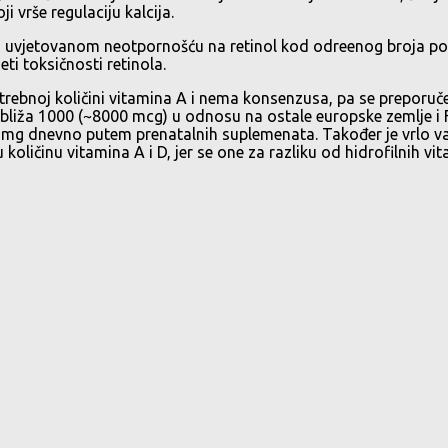
i vrše regulaciju kalcija.
 uvjetovanom neotpornošću na retinol kod odreenog broja popul
ti toksičnosti retinola.
otrebnoj količini vitamina A i nema konsenzusa, pa se preporu
na bliža 1000 (~8000 mcg) u odnosu na ostale europske zemlje 
3 mg dnevno putem prenatalnih suplemenata. Također je vrlo va
 količinu vitamina A i D, jer se one za razliku od hidrofilnih v