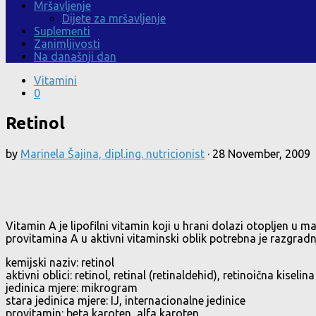
Mršavljenje
Dijete za mršavljenje
Suplementi
Zanimljivosti
Na današnji dan
Vitamini
0
Retinol
by
Marinela Šajina, dipl.ing. nutricionist
·
28 November, 2009
Vitamin A je lipofilni vitamin koji u hrani dolazi otopljen u 
provitamina A u aktivni vitaminski oblik potrebna je razgrad
kemijski naziv: retinol
aktivni oblici: retinol, retinal (retinaldehid), retinoična kiselina
jedinica mjere: mikrogram
stara jedinica mjere: IJ, internacionalne jedinice
provitamin: beta karoten, alfa karoten