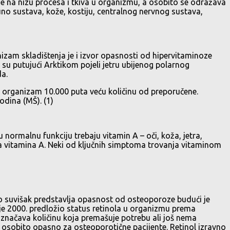
uje na nizu procesa i tkiva u organizmu, a osobito se odražava
muno sustava, kože, kostiju, centralnog nervnog sustava,
nizam skladištenja je i izvor opasnosti od hipervitaminoze
i su putujući Arktikom pojeli jetru ubijenog polarnog
da.
 u organizam 10.000 puta veću količinu od preporučene.
odina (MŠ). (1)
 normalnu funkciju trebaju vitamin A – oči, koža, jetra,
icita vitamina A. Neki od ključnih simptoma trovanja vitaminom
ko suvišak predstavlja opasnost od osteoporoze budući je
n je 2000. predložio status retinola u organizmu prema
ak označava količinu koja premašuje potrebu ali još nema
je osobito opasno za osteoporotične pacijente. Retinol izravno