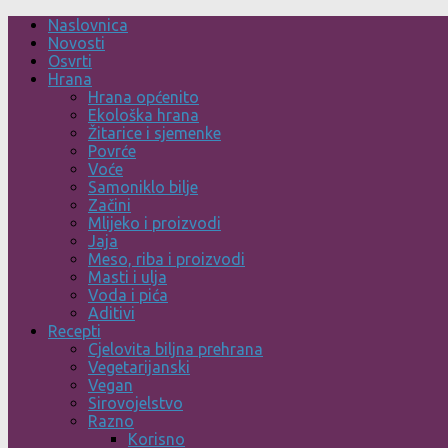
Skip
Naslovnica
to
Novosti
content
Osvrti
Hrana
Hrana općenito
Ekološka hrana
Žitarice i sjemenke
Povrće
Voće
Samoniklo bilje
Začini
Mlijeko i proizvodi
Jaja
Meso, riba i proizvodi
Masti i ulja
Voda i pića
Aditivi
Recepti
Cjelovita biljna prehrana
Vegetarijanski
Vegan
Sirovojelstvo
Razno
Korisno