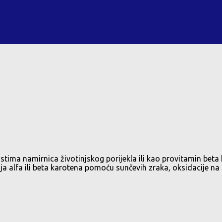
mastima namirnica životinjskog porijekla ili kao provitamin bet
nja alfa ili beta karotena pomoću sunčevih zraka, oksidacije n