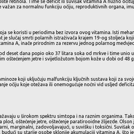
ite retinola. Time se deficit ili suvišak vitamina A nužno očit
r je važan za normalnu funkciju očiju, reproduktivnih organa, i
oja se koristi u periodima bez izvora ovog vitamina. Isti meha
 je slučaj smrti polarnih istraživača krajem 19-og stoljeća koj
vitamina A, inače prirodnim za rezervu jednog polarnog medvje
ku od deset dana popio oko 37 litara soka od mrkve i time unio
im oštećenjem jetre i svijetložutom bojom kože u dobi od 48 g
noze koji uključuju malfunkciju ključnih sustava koji za svoju
 stanje očiju koje otežava ili onemogućuje noćni vid usljed def
zražavaju u širokom spektru simtopa i na raznim organima. Ta
a plod, oštećenje jetre, oštećenje paratirooidne žlijezde. Olso
itarni, marginalni, zadovoljavajući, u suvišku i toksični. Suviš
 budući su starije osobe sklonije akumulaciji vitamina A, što 