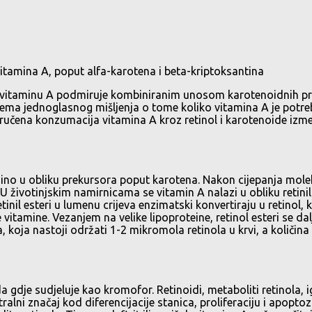
vitamina A, poput alfa-karotena i beta-kriptoksantina
a vitaminu A podmiruje kombiniranim unosom karotenoidnih prok
ema jednoglasnog mišljenja o tome koliko vitamina A je potr
čena konzumacija vitamina A kroz retinol i karotenoide izmeđ
ino u obliku prekursora poput karotena. Nakon cijepanja mole
t. U životinjskim namirnicama se vitamin A nalazi u obliku retin
tinil esteri u lumenu crijeva enzimatski konvertiraju u retinol,
e vitamine. Vezanjem na velike lipoproteine, retinol esteri se 
ra, koja nastoji održati 1-2 mikromola retinola u krvi, a količi
 gdje sudjeluje kao kromofor. Retinoidi, metaboliti retinola, ig
ralni značaj kod diferencijacije stanica, proliferaciju i apoptoz