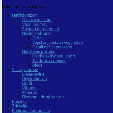
hrana, prehrana i zdravlje
Nutricionizam
O nutricionizmu
Važni pojmovi
Poznati nutricionisti
Načini prehrane
Odrasli
Vegetarijanstvo i veganstvo
Ostali načini prehrane
Nutritivne potrebe
Fizička aktivnost i sport
Trudnoća i dojenje
Djeca
Sastojci hrane
Bjelančevine
Ugljikohidrati
Lipidi
Vitamini
Minerali
Fitotvari i drugi sastojci
Etiketka
Zdravlje
Prehrana kod bolesti