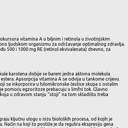
ursora vitamina A u biljnim i retinola u životinjskim
ebno ljudskom organizmu za održavanje optimalnog zdravlja.
u 500 i 1000 mg RE (retinol ekvivalenata) dnevno, za
kule karotena dobije se barem jedna aktivna molekula
il estera. Apsorpcija vitamina A se odvija u tankome crijevu.
 koji se inkorporira u hilomikronske čestice skupa s ostalim
dalje pomoću egzocitoze prebacuju u limfni tok. Glavno
na koja u zdravom stanju “stoji” na tom skladištu treba
raju ključnu ulogu u nizu bioloških procesa, od kojih je
u. Način na koji to postiže je da regulira ekspresiju gena