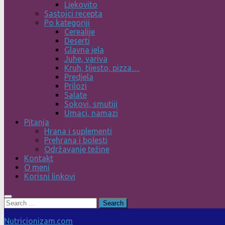
Ljekovito
Sastojci recepta
Po kategoriji
Cerealije
Deserti
Glavna jela
Juhe, variva
Kruh, tijesto, pizza…
Predjela
Prilozi
Salate
Sokovi, smutiji
Umaci, namazi
Pitanja
Hrana i suplementi
Prehrana i bolesti
Održavanje težine
Kontakt
O meni
Korisni linkovi
Search
for:
Nutricionizam.com