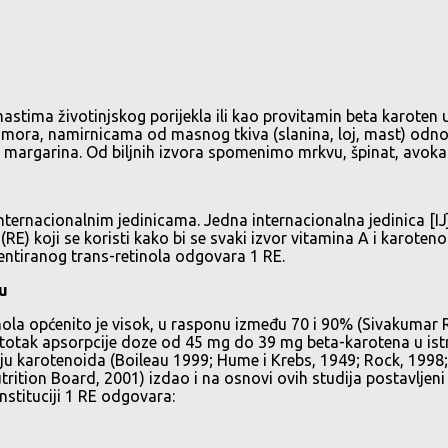
 mastima životinjskog porijekla ili kao provitamin beta karoten
vi mora, namirnicama od masnog tkiva (slanina, loj, mast) odn
t margarina. Od biljnih izvora spomenimo mrkvu, špinat, avoka
ernacionalnim jedinicama. Jedna internacionalna jedinica [IJ] 
RE) koji se koristi kako bi se svaki izvor vitamina A i karoteno
ntiranog trans-retinola odgovara 1 RE.
nu
nola općenito je visok, u rasponu između 70 i 90% (Sivakumar 
 Postotak apsorpcije doze od 45 mg do 39 mg beta-karotena u is
ziju karotenoida (Boileau 1999; Hume i Krebs, 1949; Rock, 1998;
ition Board, 2001) izdao i na osnovi ovih studija postavljeni 
instituciji 1 RE odgovara: