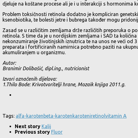
djeluje na koštane procese ali je i u interakciji s hormonima koj
Problem toksičnosti retinola dodatno je kompliciran genetski
ksenobiotika, te bolesti jetre i bubrega također mogu pridonije
Zasad se u različitim zemljama drže različitih preporuka o p
retinola. S time da je u nordijskim zemljama i SAD ta količi
nekonzumiranje životinjskih iznutrica te na unos ne veći od 
preparata i fortificiranih namirnica potrebno paziti na ukupnu
akumuliranjem u organizmu.
Autor:
Branimir Dolibašić, dipl.ing., nutricionist
Izvori označenih dijelova:
1.Thilo Bode: Krivotvoritelji hrane, Mozaik knjiga 2011.g.
Tags:
alfa-karoten
beta-karoten
karoteni
retinol
vitamin A
Next story
Kalij
Previous story
Fluor