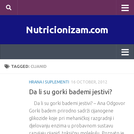
Skip to content
Nutricionizam.com
TAGGED:
CIJANID
HRANA I SUPLEMENTI
16 OCTOBER, 2012
Da li su gorki bademi jestivi?
Da li su gorki bademi jestivi? – Ana Odgovor
Gorki badem prirodno sadrži cijanogene
glikozide koje pri mehaničkoj razgradnji i
djelovanju enzima u probavnom sustavu
razvijaju cijanid, toksičnu molekulu. Poznato je