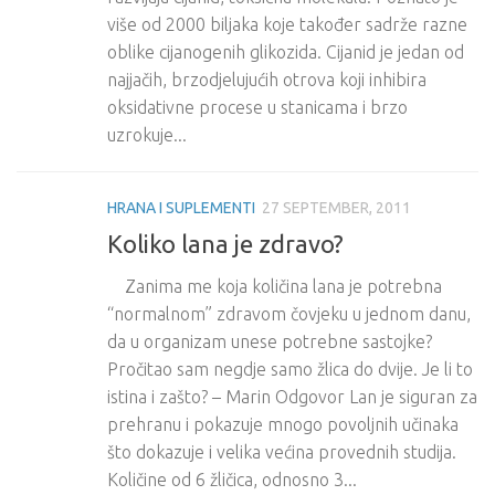
više od 2000 biljaka koje također sadrže razne
oblike cijanogenih glikozida. Cijanid je jedan od
najjačih, brzodjelujućih otrova koji inhibira
oksidativne procese u stanicama i brzo
uzrokuje...
HRANA I SUPLEMENTI
27 SEPTEMBER, 2011
Koliko lana je zdravo?
Zanima me koja količina lana je potrebna
“normalnom” zdravom čovjeku u jednom danu,
da u organizam unese potrebne sastojke?
Pročitao sam negdje samo žlica do dvije. Je li to
istina i zašto? – Marin Odgovor Lan je siguran za
prehranu i pokazuje mnogo povoljnih učinaka
što dokazuje i velika većina provednih studija.
Količine od 6 žličica, odnosno 3...