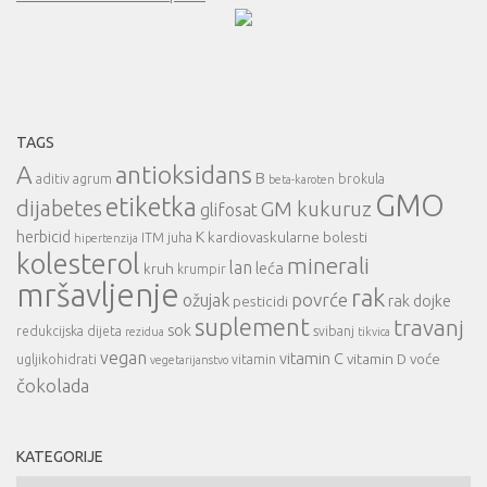
TAGS
A
antioksidans
B
aditiv
agrum
brokula
beta-karoten
GMO
etiketka
dijabetes
GM kukuruz
glifosat
herbicid
K
kardiovaskularne bolesti
ITM
juha
hipertenzija
kolesterol
minerali
lan
leća
kruh
krumpir
mršavljenje
rak
povrće
ožujak
rak dojke
pesticidi
suplement
travanj
sok
redukcijska dijeta
svibanj
rezidua
tikvica
vegan
vitamin C
vitamin D
voće
ugljikohidrati
vitamin
vegetarijanstvo
čokolada
KATEGORIJE