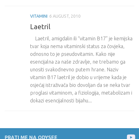
VITAMINI
6 AUGUST, 2010
Laetril
Laetril, amigdalin ili “vitamin B17” je kemijska
tvar koja nema vitaminski status za čovjeka,
odnosno to je pseudovitamin. Kako nije
esencijalna za naše zdravlje, ne trebamo ga
unositi svakodnevno putem hrane. Naziv
vitamin B17 laetril je dobio u vrijeme kada je
osjećaj istraživača bio dovoljan da se neka tvar
proglasi vitaminom, a fiziologija, metabolizam i
dokazi esencijalnosti bijahu...
PRATI ME NA ODYSEE