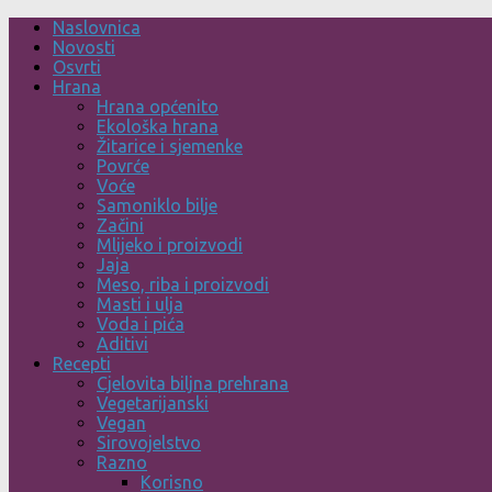
Skip
Naslovnica
to
Novosti
content
Osvrti
Hrana
Hrana općenito
Ekološka hrana
Žitarice i sjemenke
Povrće
Voće
Samoniklo bilje
Začini
Mlijeko i proizvodi
Jaja
Meso, riba i proizvodi
Masti i ulja
Voda i pića
Aditivi
Recepti
Cjelovita biljna prehrana
Vegetarijanski
Vegan
Sirovojelstvo
Razno
Korisno