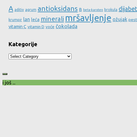
A
antioksidans
dijabe
B
aditiv
agrum
brokula
beta-karoten
mršavljenje
minerali
lan
ožujak
leća
pest
krumpir
čokolada
vitamin C
vitamin D
voće
Kategorije
Kategorije
i još ...