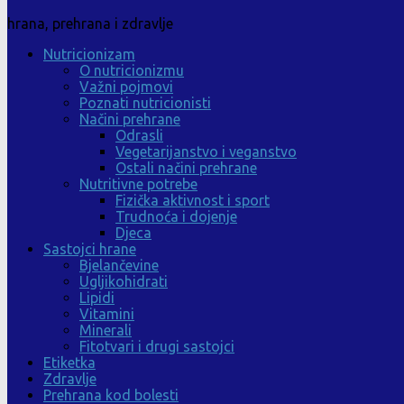
hrana, prehrana i zdravlje
Nutricionizam
O nutricionizmu
Važni pojmovi
Poznati nutricionisti
Načini prehrane
Odrasli
Vegetarijanstvo i veganstvo
Ostali načini prehrane
Nutritivne potrebe
Fizička aktivnost i sport
Trudnoća i dojenje
Djeca
Sastojci hrane
Bjelančevine
Ugljikohidrati
Lipidi
Vitamini
Minerali
Fitotvari i drugi sastojci
Etiketka
Zdravlje
Prehrana kod bolesti