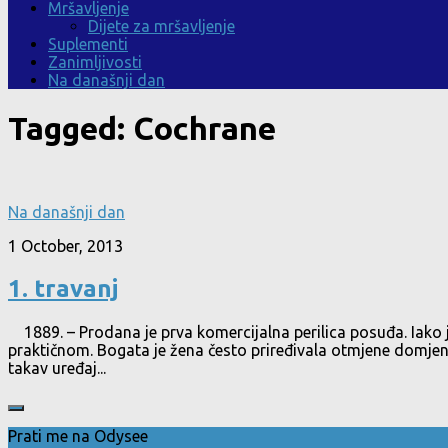
Mršavljenje
Dijete za mršavljenje
Suplementi
Zanimljivosti
Na današnji dan
Tagged:
Cochrane
Na današnji dan
1 October, 2013
1. travanj
1889. – Prodana je prva komercijalna perilica posuđa. Iako je
praktičnom. Bogata je žena često priređivala otmjene domjenke,
takav uređaj...
Prati me na Odysee