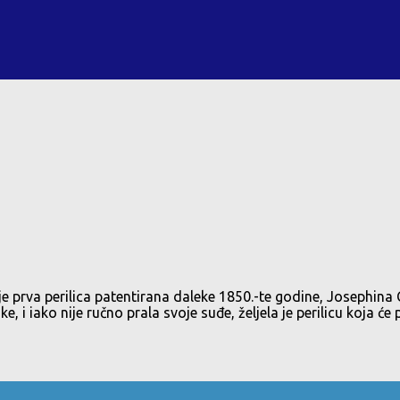
 prva perilica patentirana daleke 1850.-te godine, Josephina Co
 i iako nije ručno prala svoje suđe, željela je perilicu koja će