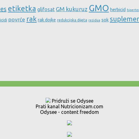
GMO
etiketka
tes
GM kukuruz
glifosat
herbicid
hiperte
rak
supleme
povrće
rak dojke
sok
icidi
redukcijska dijeta
rezidua
Pridruži se Odysee
Prati kanal Nutricionizam.com
Odysee - content freedom