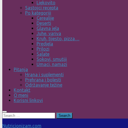
Ljekovito
Sastojci recepta
Po kategoriji
Cerealije
Deserti
Glavna jela
Juhe, variva
Kruh, tijesto, pizza…
Predjela
Prilozi
Salate
Sokovi, smutiji
Umaci, namazi
Pitanja
Hrana i suplementi
Prehrana i bolesti
Održavanje težine
Kontakt
O meni
Korisni linkovi
Search
for:
Nutricionizam.com