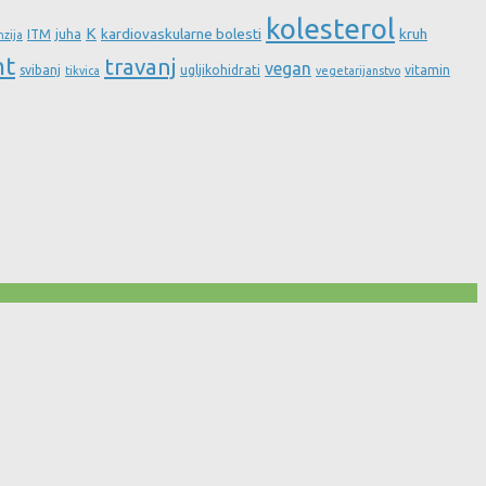
kolesterol
K
kardiovaskularne bolesti
kruh
ITM
juha
nzija
nt
travanj
vegan
svibanj
ugljikohidrati
vitamin
tikvica
vegetarijanstvo