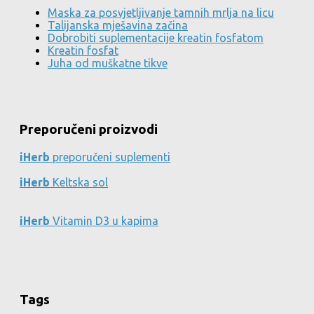
Maska za posvjetljivanje tamnih mrlja na licu
Talijanska mješavina začina
Dobrobiti suplementacije kreatin fosfatom
Kreatin fosfat
Juha od muškatne tikve
Preporučeni proizvodi
iHerb
preporučeni suplementi
iHerb
Keltska sol
iHerb
Vitamin D3 u kapima
Tags