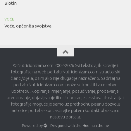
Biotin
VOĆE
Voće, općenita svojstva
© Nutricionizam.com 2002-2026 Svi tekstovi, ilustracije i
fotografije na web portalu Nutricionizam.com su autorski
članci/dijela, osim ako nije drugačije naznačeno. Sadržaj na
portalu Nutricionizam.com može se koristiti za osobnu
upotrebu. Kopiranje, mijenjanje, posuđivanje, prodavanje,
preuzimanje, objavljivanje ili distribuiranje tekstova, ilustracija i
fotografija moguće je samo uz prethodnu pisanu dozvolu
autorice portala - kontaktirajte putem kontakt obrasca u
naslovu portala.
Powered by
- Designed with the
Hueman theme