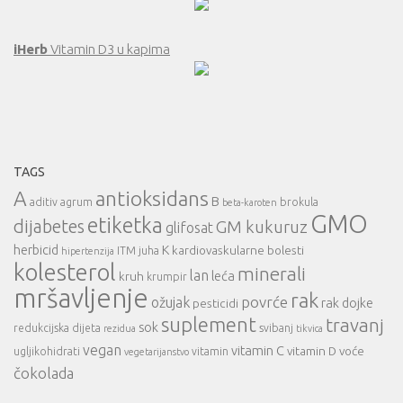
iHerb
Vitamin D3 u kapima
TAGS
A
antioksidans
B
aditiv
agrum
brokula
beta-karoten
GMO
etiketka
dijabetes
GM kukuruz
glifosat
herbicid
K
kardiovaskularne bolesti
ITM
juha
hipertenzija
kolesterol
minerali
lan
leća
kruh
krumpir
mršavljenje
rak
povrće
ožujak
rak dojke
pesticidi
suplement
travanj
sok
redukcijska dijeta
svibanj
rezidua
tikvica
vegan
vitamin C
vitamin D
voće
ugljikohidrati
vitamin
vegetarijanstvo
čokolada