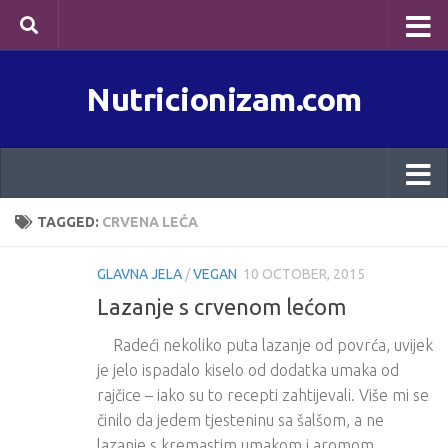
Skip to content
Nutricionizam.com
TAGGED:
CRVENA LEĆA
GLAVNA JELA
/
VEGAN
10 OCTOBER, 2015
Lazanje s crvenom lećom
Radeći nekoliko puta lazanje od povrća, uvijek
je jelo ispadalo kiselo od dodatka umaka od
rajčice – iako su to recepti zahtijevali. Više mi se
činilo da jedem tjesteninu sa šalšom, a ne
lazanje s kremastim umakom i aromom