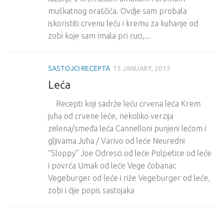
muškatnog oraščića. Ovdje sam probala
iskoristiti crvenu leću i kremu za kuhanje od
zobi koje sam imala pri ruci,...
SASTOJCI RECEPTA
15 JANUARY, 2013
Leća
Recepti koji sadrže leću crvena leća Krem
juha od crvene leće, nekoliko verzija
zelena/smeđa leća Cannelloni punjeni lećom i
gljivama Juha / Varivo od leće Neuredni
“Sloppy” Joe Odresci od leće Polpetice od leće
i povrća Umak od leće Vege čobanac
Vegeburger od leće i riže Vegeburger od leće,
zobi i čije popis sastojaka