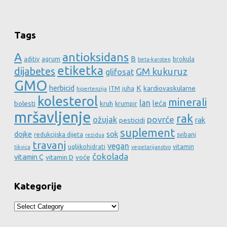
Tags
A
antioksidans
B
aditiv
agrum
brokula
beta-karoten
etiketka
dijabetes
GM kukuruz
glifosat
GMO
herbicid
K
kardiovaskularne
ITM
juha
hipertenzija
kolesterol
minerali
lan
leća
bolesti
kruh
krumpir
mršavljenje
rak
povrće
ožujak
rak
pesticidi
suplement
dojke
sok
redukcijska dijeta
svibanj
rezidua
travanj
vegan
ugljikohidrati
vitamin
tikvica
vegetarijanstvo
čokolada
vitamin C
vitamin D
voće
Kategorije
Kategorije