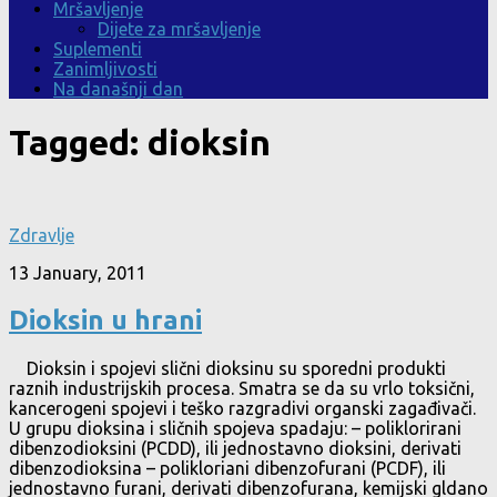
Mršavljenje
Dijete za mršavljenje
Suplementi
Zanimljivosti
Na današnji dan
Tagged:
dioksin
Zdravlje
13 January, 2011
Dioksin u hrani
Dioksin i spojevi slični dioksinu su sporedni produkti
raznih industrijskih procesa. Smatra se da su vrlo toksični,
kancerogeni spojevi i teško razgradivi organski zagađivači.
U grupu dioksina i sličnih spojeva spadaju: – poliklorirani
dibenzodioksini (PCDD), ili jednostavno dioksini, derivati
dibenzodioksina – polikloriani dibenzofurani (PCDF), ili
jednostavno furani, derivati dibenzofurana, kemijski gldano