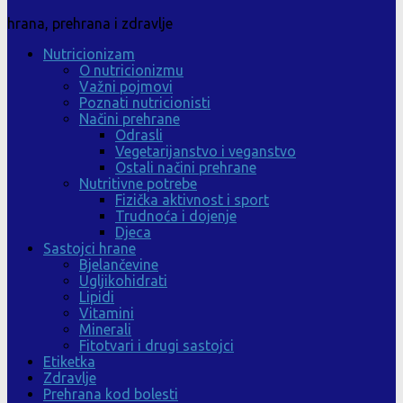
hrana, prehrana i zdravlje
Nutricionizam
O nutricionizmu
Važni pojmovi
Poznati nutricionisti
Načini prehrane
Odrasli
Vegetarijanstvo i veganstvo
Ostali načini prehrane
Nutritivne potrebe
Fizička aktivnost i sport
Trudnoća i dojenje
Djeca
Sastojci hrane
Bjelančevine
Ugljikohidrati
Lipidi
Vitamini
Minerali
Fitotvari i drugi sastojci
Etiketka
Zdravlje
Prehrana kod bolesti