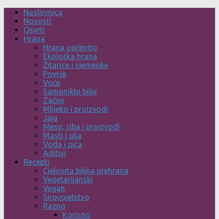
Skip
Naslovnica
to
Novosti
content
Osvrti
Hrana
Hrana općenito
Ekološka hrana
Žitarice i sjemenke
Povrće
Voće
Samoniklo bilje
Začini
Mlijeko i proizvodi
Jaja
Meso, riba i proizvodi
Masti i ulja
Voda i pića
Aditivi
Recepti
Cjelovita biljna prehrana
Vegetarijanski
Vegan
Sirovojelstvo
Razno
Korisno