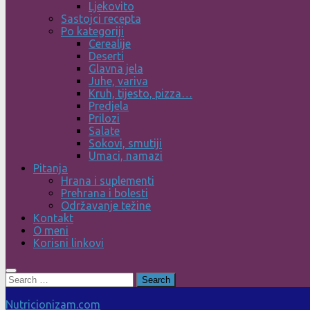
Ljekovito
Sastojci recepta
Po kategoriji
Cerealije
Deserti
Glavna jela
Juhe, variva
Kruh, tijesto, pizza…
Predjela
Prilozi
Salate
Sokovi, smutiji
Umaci, namazi
Pitanja
Hrana i suplementi
Prehrana i bolesti
Održavanje težine
Kontakt
O meni
Korisni linkovi
Search
for:
Nutricionizam.com