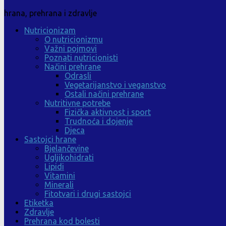
hrana, prehrana i zdravlje
Nutricionizam
O nutricionizmu
Važni pojmovi
Poznati nutricionisti
Načini prehrane
Odrasli
Vegetarijanstvo i veganstvo
Ostali načini prehrane
Nutritivne potrebe
Fizička aktivnost i sport
Trudnoća i dojenje
Djeca
Sastojci hrane
Bjelančevine
Ugljikohidrati
Lipidi
Vitamini
Minerali
Fitotvari i drugi sastojci
Etiketka
Zdravlje
Prehrana kod bolesti