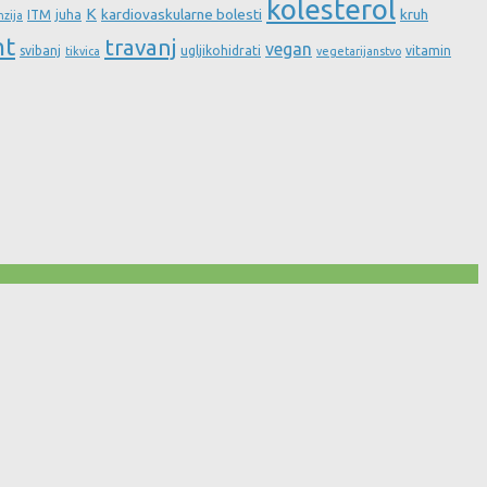
kolesterol
K
kardiovaskularne bolesti
kruh
ITM
juha
nzija
nt
travanj
vegan
svibanj
ugljikohidrati
vitamin
tikvica
vegetarijanstvo