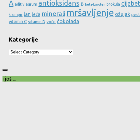
A
antioksidans
dijabe
B
aditiv
agrum
brokula
beta-karoten
mršavljenje
minerali
lan
ožujak
leća
pest
krumpir
čokolada
vitamin C
vitamin D
voće
Kategorije
Kategorije
i još ...