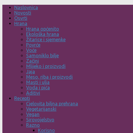
Skip
Naslovnica
to
Novosti
content
Osvrti
Hrana
Hrana općenito
Ekološka hrana
Žitarice i sjemenke
Povrće
Voće
Samoniklo bilje
Začini
Mlijeko i proizvodi
Jaja
Meso, riba i proizvodi
Masti i ulja
Voda i pića
Aditivi
Recepti
Cjelovita biljna prehrana
Vegetarijanski
Vegan
Sirovojelstvo
Razno
Korisno