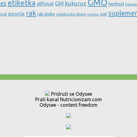
GMO
etiketka
tes
GM kukuruz
glifosat
herbicid
hiperte
rak
supleme
povrće
rak dojke
sok
icidi
redukcijska dijeta
rezidua
Pridruži se Odysee
Prati kanal Nutricionizam.com
Odysee - content freedom