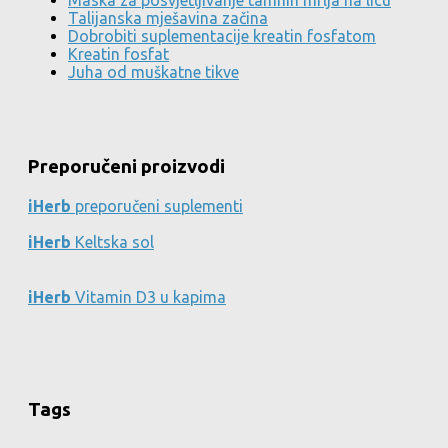
Maska za posvjetljivanje tamnih mrlja na licu
Talijanska mješavina začina
Dobrobiti suplementacije kreatin fosfatom
Kreatin fosfat
Juha od muškatne tikve
Preporučeni proizvodi
iHerb
preporučeni suplementi
iHerb
Keltska sol
iHerb
Vitamin D3 u kapima
Tags