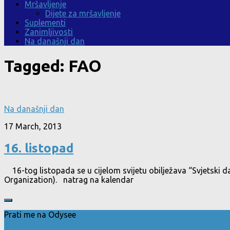
Mršavljenje
Dijete za mršavljenje
Suplementi
Zanimljivosti
Na današnji dan
Tagged:
FAO
Na današnji dan
17 March, 2013
16. listopad
16-tog listopada se u cijelom svijetu obilježava “Svjetski d
Organization). natrag na kalendar
Prati me na Odysee