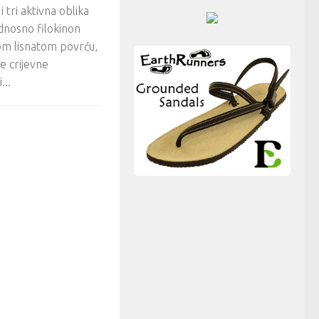
i tri aktivna oblika
dnosno filokinon
om lisnatom povrću,
e crijevne
...