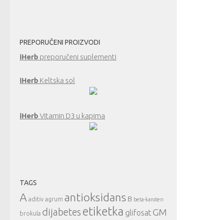
PREPORUČENI PROIZVODI
iHerb
preporučeni suplementi
iHerb
Keltska sol
iHerb
Vitamin D3 u kapima
TAGS
A
antioksidans
B
aditiv
agrum
beta-karoten
etiketka
dijabetes
GM
glifosat
brokula