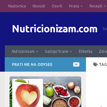
Naslovnica
Novosti
Osvrti
Hrana
Recepti
Skip to content
Nutricionizam.com
hr
Nutricionizam
Sastojci hrane
Etiketka
Zdra
PRATI ME NA ODYSEE
TAG