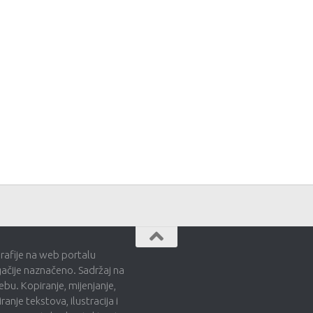
grafije na web portalu
gačije naznačeno. Sadržaj na
bu. Kopiranje, mijenjanje,
ranje tekstova, ilustracija i