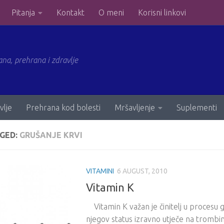
Pitanja
Kontakt
O meni
Korisni linkovi
ana, prehrana i zdravlje
vlje
Prehrana kod bolesti
Mršavljenje
Suplementi
GED:
GRUŠANJE KRVI
VITAMINI
6 AUGUST, 2010
Vitamin K
Vitamin K važan je činitelj u procesu gr
njegov status izravno utječe na trombin