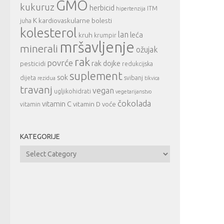
GMO
kukuruz
herbicid
ITM
hipertenzija
K
kardiovaskularne bolesti
juha
kolesterol
lan
leća
kruh
krumpir
mršavljenje
minerali
ožujak
rak
povrće
rak dojke
pesticidi
redukcijska
suplement
sok
dijeta
svibanj
rezidua
tikvica
travanj
vegan
ugljikohidrati
vegetarijanstvo
čokolada
vitamin C
vitamin D
voće
vitamin
KATEGORIJE
Kategorije