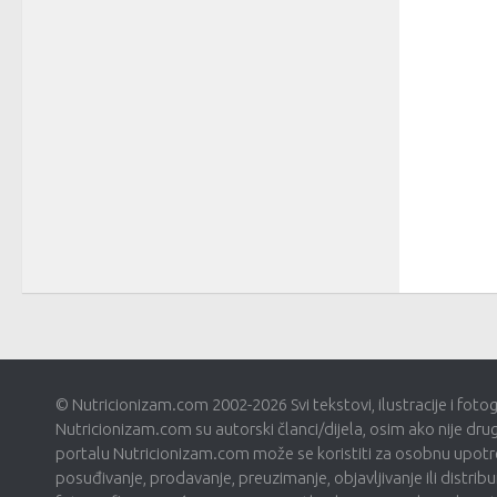
© Nutricionizam.com 2002-2026 Svi tekstovi, ilustracije i foto
Nutricionizam.com su autorski članci/dijela, osim ako nije dru
portalu Nutricionizam.com može se koristiti za osobnu upotre
posuđivanje, prodavanje, preuzimanje, objavljivanje ili distribui