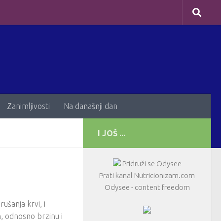
Zanimljivosti
Na današnji dan
I JOŠ ...
Pridruži se Odysee
Prati kanal Nutricionizam.com
Odysee - content freedom
ušanja krvi, i
, odnosno brzinu i