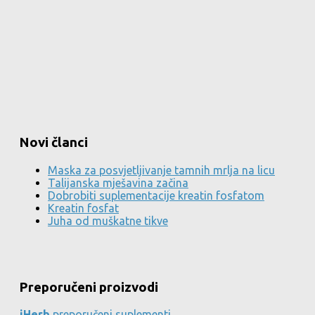
Novi članci
Maska za posvjetljivanje tamnih mrlja na licu
Talijanska mješavina začina
Dobrobiti suplementacije kreatin fosfatom
Kreatin fosfat
Juha od muškatne tikve
Preporučeni proizvodi
iHerb
preporučeni suplementi