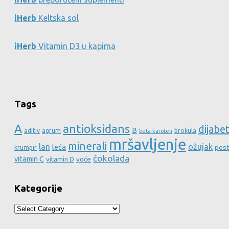
iHerb
Keltska sol
iHerb
Vitamin D3 u kapima
Tags
A
antioksidans
dijabe
B
aditiv
agrum
brokula
beta-karoten
mršavljenje
minerali
lan
ožujak
leća
pest
krumpir
čokolada
vitamin C
vitamin D
voće
Kategorije
Kategorije