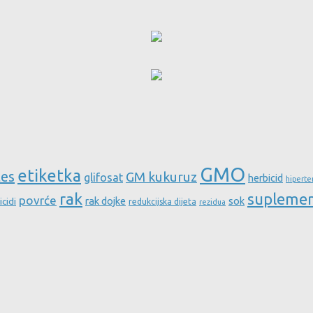
GMO
etiketka
tes
GM kukuruz
glifosat
herbicid
hiperte
rak
supleme
povrće
rak dojke
sok
icidi
redukcijska dijeta
rezidua