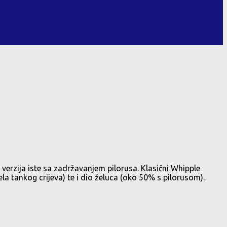
 verzija iste sa zadržavanjem pilorusa. Klasični Whipple
a tankog crijeva) te i dio želuca (oko 50% s pilorusom).