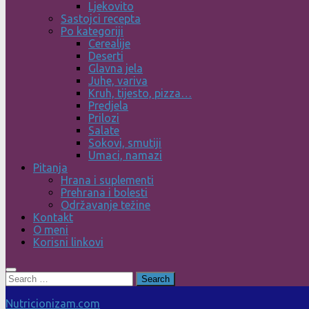
Ljekovito
Sastojci recepta
Po kategoriji
Cerealije
Deserti
Glavna jela
Juhe, variva
Kruh, tijesto, pizza…
Predjela
Prilozi
Salate
Sokovi, smutiji
Umaci, namazi
Pitanja
Hrana i suplementi
Prehrana i bolesti
Održavanje težine
Kontakt
O meni
Korisni linkovi
Search
for:
Nutricionizam.com