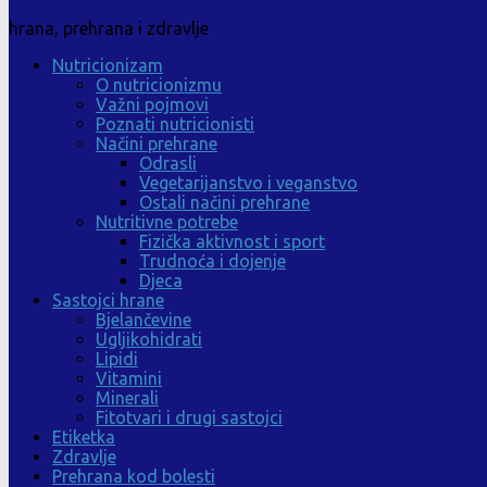
hrana, prehrana i zdravlje
Nutricionizam
O nutricionizmu
Važni pojmovi
Poznati nutricionisti
Načini prehrane
Odrasli
Vegetarijanstvo i veganstvo
Ostali načini prehrane
Nutritivne potrebe
Fizička aktivnost i sport
Trudnoća i dojenje
Djeca
Sastojci hrane
Bjelančevine
Ugljikohidrati
Lipidi
Vitamini
Minerali
Fitotvari i drugi sastojci
Etiketka
Zdravlje
Prehrana kod bolesti