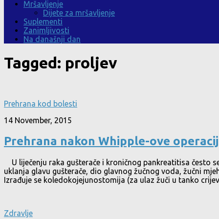
Mršavljenje
Dijete za mršavljenje
Suplementi
Zanimljivosti
Na današnji dan
Tagged:
proljev
Prehrana kod bolesti
14 November, 2015
Prehrana nakon Whipple-ove operaci
U liječenju raka gušterače i kroničnog pankreatitisa često se
uklanja glavu gušterače, dio glavnog žučnog voda, žučni mjeh
Izrađuje se koledokojejunostomija (za ulaz žuči u tanko crijev
Zdravlje