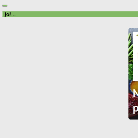
i još ...