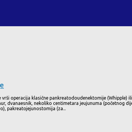
je
 vrši operacija klasične pankreatodoudenektomije (Whipple) ili
ur, dvanaesnik, nekoliko centimetara jeujunuma (početnog dijel
o), pakreatojejunostomija (za...