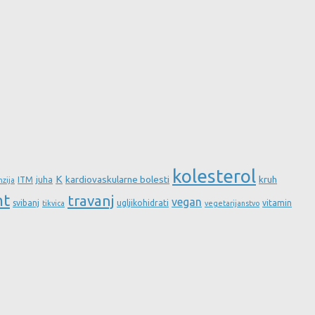
kolesterol
K
kardiovaskularne bolesti
kruh
ITM
juha
nzija
nt
travanj
vegan
svibanj
ugljikohidrati
vitamin
tikvica
vegetarijanstvo