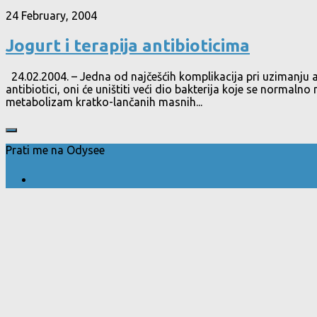
24 February, 2004
Jogurt i terapija antibioticima
24.02.2004. – Jedna od najčešćih komplikacija pri uzimanju ant
antibiotici, oni će uništiti veći dio bakterija koje se normalno
metabolizam kratko-lančanih masnih...
Prati me na Odysee