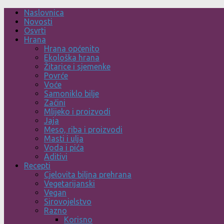
Skip
Naslovnica
to
Novosti
content
Osvrti
Hrana
Hrana općenito
Ekološka hrana
Žitarice i sjemenke
Povrće
Voće
Samoniklo bilje
Začini
Mlijeko i proizvodi
Jaja
Meso, riba i proizvodi
Masti i ulja
Voda i pića
Aditivi
Recepti
Cjelovita biljna prehrana
Vegetarijanski
Vegan
Sirovojelstvo
Razno
Korisno