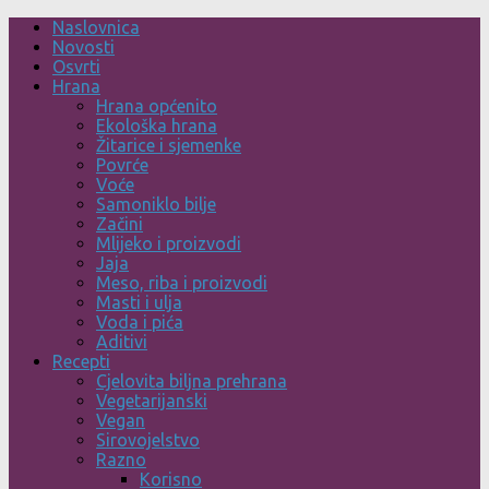
Skip
Naslovnica
to
Novosti
content
Osvrti
Hrana
Hrana općenito
Ekološka hrana
Žitarice i sjemenke
Povrće
Voće
Samoniklo bilje
Začini
Mlijeko i proizvodi
Jaja
Meso, riba i proizvodi
Masti i ulja
Voda i pića
Aditivi
Recepti
Cjelovita biljna prehrana
Vegetarijanski
Vegan
Sirovojelstvo
Razno
Korisno