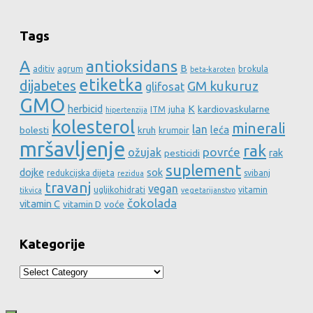
Tags
A
antioksidans
B
aditiv
agrum
brokula
beta-karoten
etiketka
dijabetes
GM kukuruz
glifosat
GMO
herbicid
K
kardiovaskularne
ITM
juha
hipertenzija
kolesterol
minerali
lan
leća
bolesti
kruh
krumpir
mršavljenje
rak
povrće
ožujak
rak
pesticidi
suplement
dojke
sok
redukcijska dijeta
svibanj
rezidua
travanj
vegan
ugljikohidrati
vitamin
tikvica
vegetarijanstvo
čokolada
vitamin C
vitamin D
voće
Kategorije
Kategorije