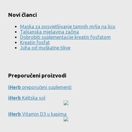
Novi članci
Maska za posvjetljivanje tamnih mrlja na licu
Talijanska mješavina začina
Dobrobiti suplementacije kreatin fosfatom
Kreatin fosfat
Juha od muškatne tikve
Preporučeni proizvodi
iHerb
preporučeni suplementi
iHerb
Keltska sol
iHerb
Vitamin D3 u kapima