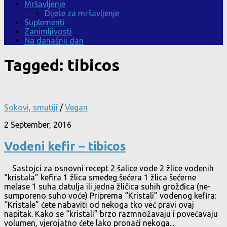
Mršavljenje
Dijete za mršavljenje
Suplementi
Zanimljivosti
Na današnji dan
Tagged:
tibicos
Sokovi, smutiji
/
Vegan
2 September, 2016
Vodeni kefir – tibicos
Sastojci za osnovni recept 2 šalice vode 2 žlice vodenih
“kristala” kefira 1 žlica smeđeg šećera 1 žlica šećerne
melase 1 suha datulja ili jedna žličica suhih grožđica (ne-
sumporeno suho voće) Priprema “Kristali” vodenog kefira:
“Kristale” ćete nabaviti od nekoga tko već pravi ovaj
napitak. Kako se “kristali” brzo razmnožavaju i povećavaju
volumen, vjerojatno ćete lako pronaći nekoga...