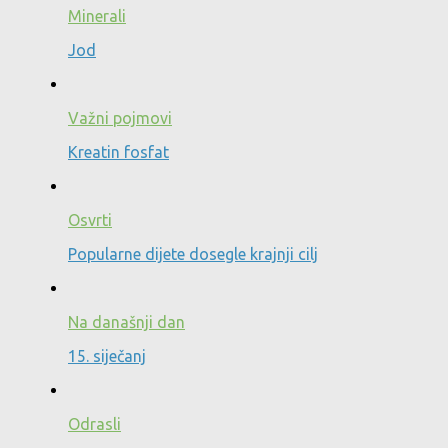
Minerali
Jod
Važni pojmovi
Kreatin fosfat
Osvrti
Popularne dijete dosegle krajnji cilj
Na današnji dan
15. siječanj
Odrasli