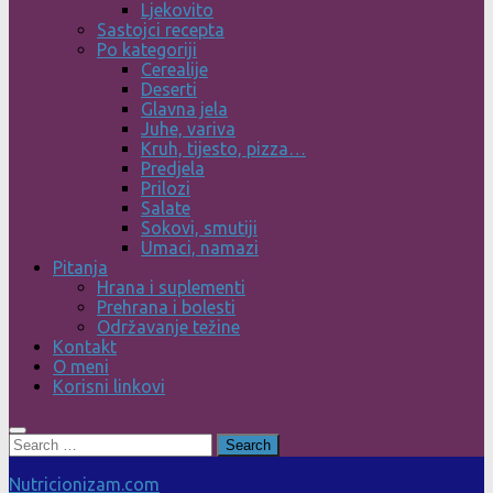
Ljekovito
Sastojci recepta
Po kategoriji
Cerealije
Deserti
Glavna jela
Juhe, variva
Kruh, tijesto, pizza…
Predjela
Prilozi
Salate
Sokovi, smutiji
Umaci, namazi
Pitanja
Hrana i suplementi
Prehrana i bolesti
Održavanje težine
Kontakt
O meni
Korisni linkovi
Search
for:
Nutricionizam.com