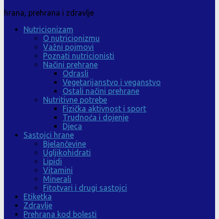
hrana, prehrana i zdravlje
Nutricionizam
O nutricionizmu
Važni pojmovi
Poznati nutricionisti
Načini prehrane
Odrasli
Vegetarijanstvo i veganstvo
Ostali načini prehrane
Nutritivne potrebe
Fizička aktivnost i sport
Trudnoća i dojenje
Djeca
Sastojci hrane
Bjelančevine
Ugljikohidrati
Lipidi
Vitamini
Minerali
Fitotvari i drugi sastojci
Etiketka
Zdravlje
Prehrana kod bolesti