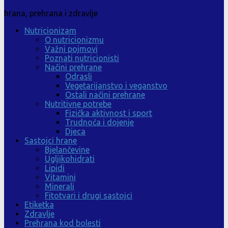
hrana, prehrana i zdravlje
Nutricionizam
O nutricionizmu
Važni pojmovi
Poznati nutricionisti
Načini prehrane
Odrasli
Vegetarijanstvo i veganstvo
Ostali načini prehrane
Nutritivne potrebe
Fizička aktivnost i sport
Trudnoća i dojenje
Djeca
Sastojci hrane
Bjelančevine
Ugljikohidrati
Lipidi
Vitamini
Minerali
Fitotvari i drugi sastojci
Etiketka
Zdravlje
Prehrana kod bolesti