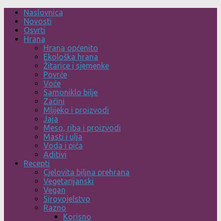
Skip
Naslovnica
to
Novosti
content
Osvrti
Hrana
Hrana općenito
Ekološka hrana
Žitarice i sjemenke
Povrće
Voće
Samoniklo bilje
Začini
Mlijeko i proizvodi
Jaja
Meso, riba i proizvodi
Masti i ulja
Voda i pića
Aditivi
Recepti
Cjelovita biljna prehrana
Vegetarijanski
Vegan
Sirovojelstvo
Razno
Korisno