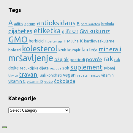
Tags
A
antioksidans
B
aditiv
agrum
brokula
beta-karoten
etiketka
dijabetes
GM kukuruz
glifosat
GMO
herbicid
K
kardiovaskularne
ITM
juha
hipertenzija
kolesterol
minerali
lan
leća
bolesti
kruh
krumpir
mršavljenje
rak
povrće
ožujak
rak
pesticidi
suplement
dojke
sok
redukcijska dijeta
svibanj
rezidua
travanj
vegan
ugljikohidrati
vitamin
tikvica
vegetarijanstvo
čokolada
vitamin C
vitamin D
voće
Kategorije
Kategorije