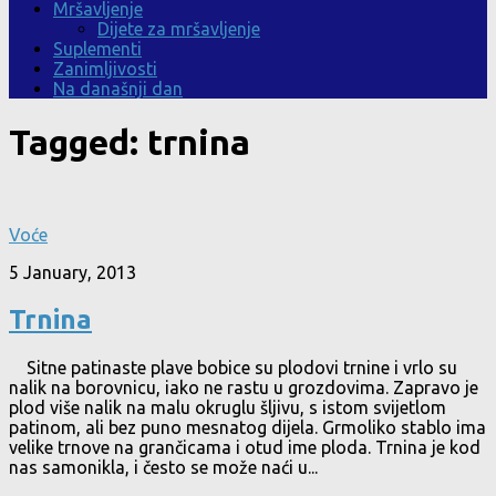
Mršavljenje
Dijete za mršavljenje
Suplementi
Zanimljivosti
Na današnji dan
Tagged:
trnina
Voće
5 January, 2013
Trnina
Sitne patinaste plave bobice su plodovi trnine i vrlo su
nalik na borovnicu, iako ne rastu u grozdovima. Zapravo je
plod više nalik na malu okruglu šljivu, s istom svijetlom
patinom, ali bez puno mesnatog dijela. Grmoliko stablo ima
velike trnove na grančicama i otud ime ploda. Trnina je kod
nas samonikla, i često se može naći u...