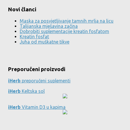
Novi članci
Maska za posvjetljivanje tamnih mrlja na licu
Talijanska mješavina začina
Dobrobiti suplementacije kreatin fosfatom
Kreatin fosfat
Juha od muškatne tikve
Preporučeni proizvodi
iHerb
preporučeni suplementi
iHerb
Keltska sol
iHerb
Vitamin D3 u kapima