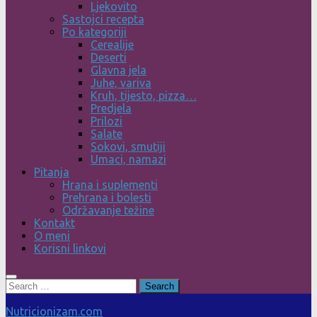
Ljekovito
Sastojci recepta
Po kategoriji
Cerealije
Deserti
Glavna jela
Juhe, variva
Kruh, tijesto, pizza…
Predjela
Prilozi
Salate
Sokovi, smutiji
Umaci, namazi
Pitanja
Hrana i suplementi
Prehrana i bolesti
Održavanje težine
Kontakt
O meni
Korisni linkovi
Search
for:
Nutricionizam.com