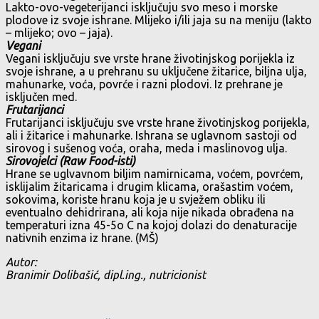
Lakto-ovo-vegeterijanci isključuju svo meso i morske
plodove iz svoje ishrane. Mlijeko i/ili jaja su na meniju (lakto
– mlijeko; ovo – jaja).
Vegani
Vegani isključuju sve vrste hrane životinjskog porijekla iz
svoje ishrane, a u prehranu su uključene žitarice, biljna ulja,
mahunarke, voća, povrće i razni plodovi. Iz prehrane je
isključen med.
Frutarijanci
Frutarijanci isključuju sve vrste hrane životinjskog porijekla,
ali i žitarice i mahunarke. Ishrana se uglavnom sastoji od
sirovog i sušenog voća, oraha, meda i maslinovog ulja.
Sirovojelci (Raw Food-isti)
Hrane se uglvavnom biljim namirnicama, voćem, povrćem,
isklijalim žitaricama i drugim klicama, orašastim voćem,
sokovima, koriste hranu koja je u svježem obliku ili
eventualno dehidrirana, ali koja nije nikada obrađena na
temperaturi izna 45-5o C na kojoj dolazi do denaturacije
nativnih enzima iz hrane. (MŠ)
Autor:
Branimir Dolibašić, dipl.ing., nutricionist