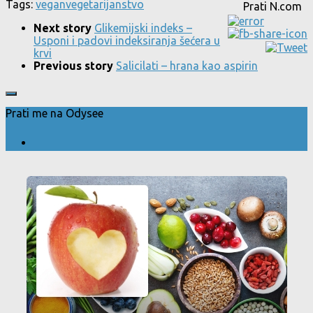
Tags:
vegan
vegetarijanstvo
Prati N.com
Next story
Glikemijski indeks –
Usponi i padovi indeksiranja šećera u
krvi
Previous story
Salicilati – hrana kao aspirin
Prati me na Odysee