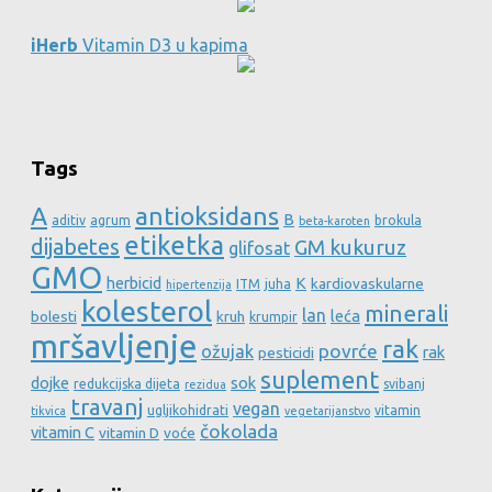
iHerb
Vitamin D3 u kapima
Tags
A
antioksidans
B
aditiv
agrum
brokula
beta-karoten
etiketka
dijabetes
GM kukuruz
glifosat
GMO
herbicid
K
kardiovaskularne
ITM
juha
hipertenzija
kolesterol
minerali
lan
leća
bolesti
kruh
krumpir
mršavljenje
rak
povrće
ožujak
rak
pesticidi
suplement
dojke
sok
redukcijska dijeta
svibanj
rezidua
travanj
vegan
ugljikohidrati
vitamin
tikvica
vegetarijanstvo
čokolada
vitamin C
vitamin D
voće