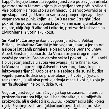
Lappé’s koja je lansirala vegeterijanstvo u pop svijet i učinila
ga modernom temom kojom je vegerijanstvo počelo sticati
više pobornika nego što su svi njegovi glasnogovornici prije
nje skupa postigli. Uzmimo samo za primjer utjecaja ideje
veganstva na punk, kojim je u SAD nastao Straight Edge
pokret, čiji pobornici veganski punkeri ne uzimaju nikakve
opijate, uključujući alkohol i nikotin, proizvode testirane na
životinjama, životinjsku kožu.
Sir Paul McCartney je ikona vegeterijanstva u Velikoj
Britaniji. Mahatma Gandhi je bio vegetarijanac, a jedan od
najčešće isticanih primjera je pisac George Bernard Shaw,
Albert Einstein, Leonardo da Vinci, i brojni drugi manje
zvučni pobornici. Brojne vjerske sekte i pokreti uključuju neki
tip vegetarijanstva u svoja vjerovanja (Hare Krišna, kod
kršćana su najpoznatiji Adventisti sedmog dana, koji su
laktovegetarijanci). Uobičajena je zabluda da su svi budisti
vegeterijanci. Budisti su protiv ubijanja životinja (vjera u
reinkarnaciju), ali nisu protiv jedenja mesa životinje koja je
umrla slučajem, ne od ljudske ruke.
Vegetarijanstvo je način življenja koji se zasniva na unosu
proizvoda carstva bilja, sa ili bez dodatka jaja i mliječnih
proizvoda, ali u cjelosti isključujući konzumaciju bilo kojeg
dijela životinje za hranu (uključujući perad, ribu i morske