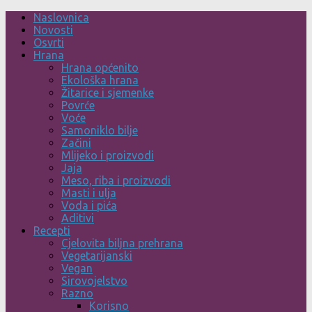
Skip
Naslovnica
to
Novosti
content
Osvrti
Hrana
Hrana općenito
Ekološka hrana
Žitarice i sjemenke
Povrće
Voće
Samoniklo bilje
Začini
Mlijeko i proizvodi
Jaja
Meso, riba i proizvodi
Masti i ulja
Voda i pića
Aditivi
Recepti
Cjelovita biljna prehrana
Vegetarijanski
Vegan
Sirovojelstvo
Razno
Korisno