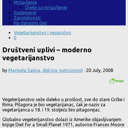
Mršavljenje
Dijete za mršavljenje
Suplementi
Zanimljivosti
Na današnji dan
Vegetarijanstvo i veganstvo
0
Društveni uplivi – moderno
vegetarijanstvo
by
Marinela Šajina, dipl.ing. nutricionist
·
20 July, 2008
Vegeterijanstvo seže daleko u prošlost, sve do stare Grčke i
Rima. Pitagora je bio vegetarijanac, čak je naziv za
vegetarijanca u 18. i 19. stoljeću bio pitagorejac.
Globalno vegeterijanstvo dolazi iz Amerike objavljivanjem
knjige Diet for a Small Planet 1971, autorice Frances Moore