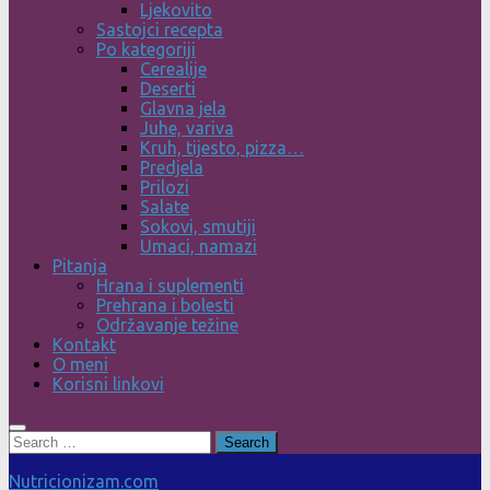
Ljekovito
Sastojci recepta
Po kategoriji
Cerealije
Deserti
Glavna jela
Juhe, variva
Kruh, tijesto, pizza…
Predjela
Prilozi
Salate
Sokovi, smutiji
Umaci, namazi
Pitanja
Hrana i suplementi
Prehrana i bolesti
Održavanje težine
Kontakt
O meni
Korisni linkovi
Search
for:
Nutricionizam.com