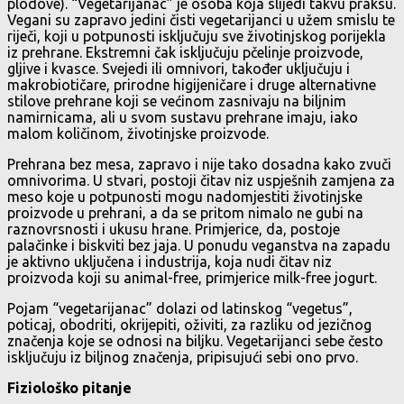
plodove). “Vegetarijanac” je osoba koja slijedi takvu praksu.
Vegani su zapravo jedini čisti vegetarijanci u užem smislu te
riječi, koji u potpunosti isključuju sve životinjskog porijekla
iz prehrane. Ekstremni čak isključuju pčelinje proizvode,
gljive i kvasce. Svejedi ili omnivori, također uključuju i
makrobiotičare, prirodne higijeničare i druge alternativne
stilove prehrane koji se većinom zasnivaju na biljnim
namirnicama, ali u svom sustavu prehrane imaju, iako
malom količinom, životinjske proizvode.
Prehrana bez mesa, zapravo i nije tako dosadna kako zvuči
omnivorima. U stvari, postoji čitav niz uspješnih zamjena za
meso koje u potpunosti mogu nadomjestiti životinjske
proizvode u prehrani, a da se pritom nimalo ne gubi na
raznovrsnosti i ukusu hrane. Primjerice, da, postoje
palačinke i biskviti bez jaja. U ponudu veganstva na zapadu
je aktivno uključena i industrija, koja nudi čitav niz
proizvoda koji su animal-free, primjerice milk-free jogurt.
Pojam “vegetarijanac” dolazi od latinskog “vegetus”,
poticaj, obodriti, okrijepiti, oživiti, za razliku od jezičnog
značenja koje se odnosi na biljku. Vegetarijanci sebe često
isključuju iz biljnog značenja, pripisujući sebi ono prvo.
Fiziološko pitanje