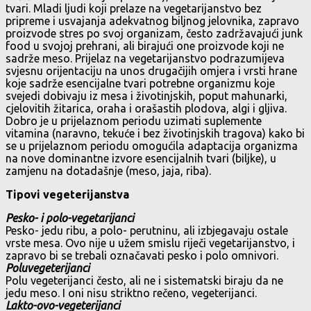
tvari. Mladi ljudi koji prelaze na vegetarijanstvo bez
pripreme i usvajanja adekvatnog biljnog jelovnika, zapravo
proizvode stres po svoj organizam, često zadržavajući junk
food u svojoj prehrani, ali birajući one proizvode koji ne
sadrže meso. Prijelaz na vegetarijanstvo podrazumijeva
svjesnu orijentaciju na unos drugačijih omjera i vrsti hrane
koje sadrže esencijalne tvari potrebne organizmu koje
svejedi dobivaju iz mesa i životinjskih, poput mahunarki,
cjelovitih žitarica, oraha i orašastih plodova, algi i gljiva.
Dobro je u prijelaznom periodu uzimati suplemente
vitamina (naravno, tekuće i bez životinjskih tragova) kako bi
se u prijelaznom periodu omogućila adaptacija organizma
na nove dominantne izvore esencijalnih tvari (biljke), u
zamjenu na dotadašnje (meso, jaja, riba).
Tipovi vegeterijanstva
Pesko- i polo-vegetarijanci
Pesko- jedu ribu, a polo- perutninu, ali izbjegavaju ostale
vrste mesa. Ovo nije u užem smislu riječi vegetarijanstvo, i
zapravo bi se trebali označavati pesko i polo omnivori.
Poluvegeterijanci
Polu vegeterijanci često, ali ne i sistematski biraju da ne
jedu meso. I oni nisu striktno rečeno, vegeterijanci.
Lakto-ovo-vegeterijanci