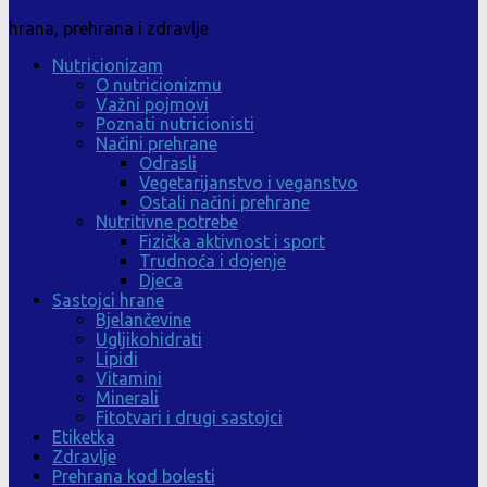
hrana, prehrana i zdravlje
Nutricionizam
O nutricionizmu
Važni pojmovi
Poznati nutricionisti
Načini prehrane
Odrasli
Vegetarijanstvo i veganstvo
Ostali načini prehrane
Nutritivne potrebe
Fizička aktivnost i sport
Trudnoća i dojenje
Djeca
Sastojci hrane
Bjelančevine
Ugljikohidrati
Lipidi
Vitamini
Minerali
Fitotvari i drugi sastojci
Etiketka
Zdravlje
Prehrana kod bolesti