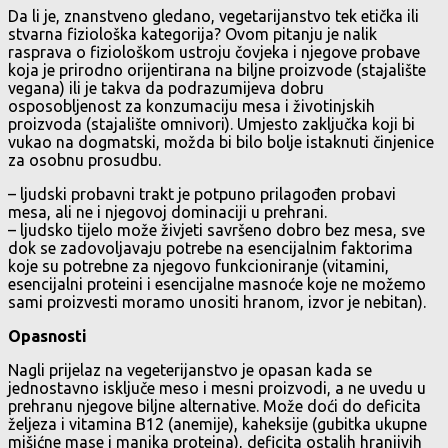
Da li je, znanstveno gledano, vegetarijanstvo tek etička ili
stvarna fiziološka kategorija? Ovom pitanju je nalik
rasprava o fiziološkom ustroju čovjeka i njegove probave
koja je prirodno orijentirana na biljne proizvode (stajalište
vegana) ili je takva da podrazumijeva dobru
osposobljenost za konzumaciju mesa i životinjskih
proizvoda (stajalište omnivori). Umjesto zaključka koji bi
vukao na dogmatski, možda bi bilo bolje istaknuti činjenice
za osobnu prosudbu.
– ljudski probavni trakt je potpuno prilagođen probavi
mesa, ali ne i njegovoj dominaciji u prehrani.
– ljudsko tijelo može živjeti savršeno dobro bez mesa, sve
dok se zadovoljavaju potrebe na esencijalnim faktorima
koje su potrebne za njegovo funkcioniranje (vitamini,
esencijalni proteini i esencijalne masnoće koje ne možemo
sami proizvesti moramo unositi hranom, izvor je nebitan).
Opasnosti
Nagli prijelaz na vegeterijanstvo je opasan kada se
jednostavno isključe meso i mesni proizvodi, a ne uvedu u
prehranu njegove biljne alternative. Može doći do deficita
željeza i vitamina B12 (anemije), kaheksije (gubitka ukupne
mišićne mase i manjka proteina), deficita ostalih hranjivih