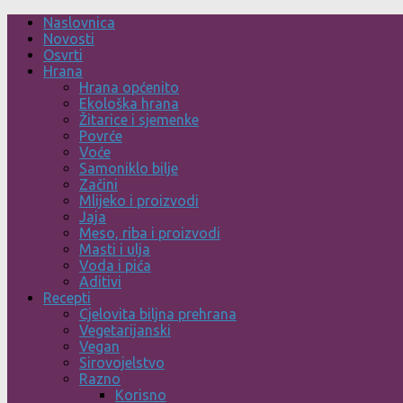
Skip
Naslovnica
to
Novosti
content
Osvrti
Hrana
Hrana općenito
Ekološka hrana
Žitarice i sjemenke
Povrće
Voće
Samoniklo bilje
Začini
Mlijeko i proizvodi
Jaja
Meso, riba i proizvodi
Masti i ulja
Voda i pića
Aditivi
Recepti
Cjelovita biljna prehrana
Vegetarijanski
Vegan
Sirovojelstvo
Razno
Korisno