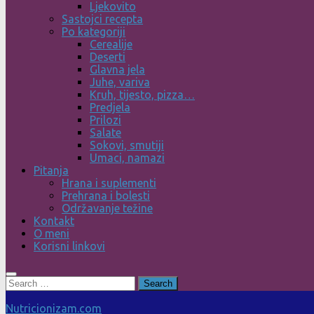
Ljekovito
Sastojci recepta
Po kategoriji
Cerealije
Deserti
Glavna jela
Juhe, variva
Kruh, tijesto, pizza…
Predjela
Prilozi
Salate
Sokovi, smutiji
Umaci, namazi
Pitanja
Hrana i suplementi
Prehrana i bolesti
Održavanje težine
Kontakt
O meni
Korisni linkovi
Search
for:
Nutricionizam.com