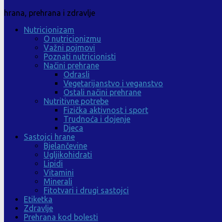
hrana, prehrana i zdravlje
Nutricionizam
O nutricionizmu
Važni pojmovi
Poznati nutricionisti
Načini prehrane
Odrasli
Vegetarijanstvo i veganstvo
Ostali načini prehrane
Nutritivne potrebe
Fizička aktivnost i sport
Trudnoća i dojenje
Djeca
Sastojci hrane
Bjelančevine
Ugljikohidrati
Lipidi
Vitamini
Minerali
Fitotvari i drugi sastojci
Etiketka
Zdravlje
Prehrana kod bolesti