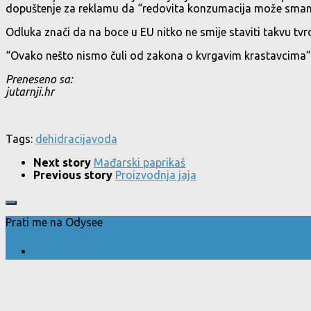
dopuštenje za reklamu da “redovita konzumacija može smanjiti
Odluka znači da na boce u EU nitko ne smije staviti takvu tvr
“Ovako nešto nismo čuli od zakona o kvrgavim krastavcima”.
Preneseno sa:
jutarnji.hr
Tags:
dehidracija
voda
Next story
Mađarski paprikaš
Previous story
Proizvodnja jaja
Prati me na Odysee