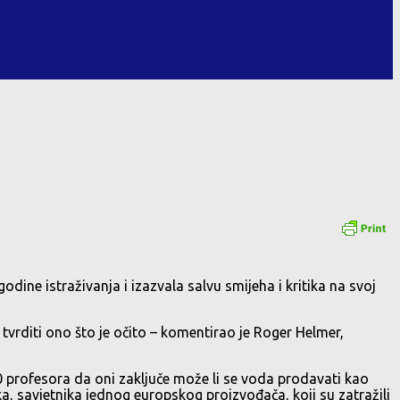
dine istraživanja i izazvala salvu smijeha i kritika na svoj
du tvrditi ono što je očito – komentirao je Roger Helmer,
 20 profesora da oni zaključe može li se voda prodavati kao
a, savjetnika jednog europskog proizvođača, koji su zatražili