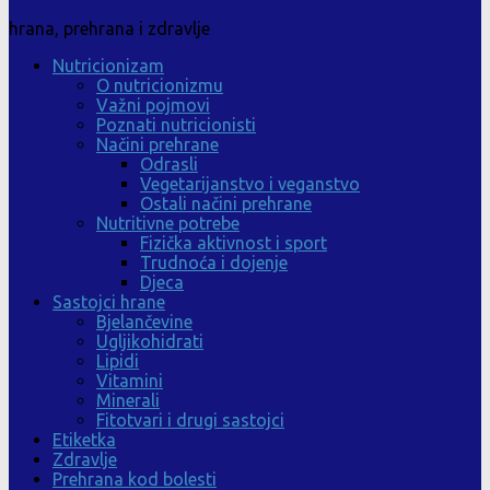
hrana, prehrana i zdravlje
Nutricionizam
O nutricionizmu
Važni pojmovi
Poznati nutricionisti
Načini prehrane
Odrasli
Vegetarijanstvo i veganstvo
Ostali načini prehrane
Nutritivne potrebe
Fizička aktivnost i sport
Trudnoća i dojenje
Djeca
Sastojci hrane
Bjelančevine
Ugljikohidrati
Lipidi
Vitamini
Minerali
Fitotvari i drugi sastojci
Etiketka
Zdravlje
Prehrana kod bolesti