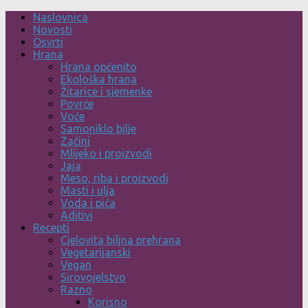
Skip
Naslovnica
to
Novosti
content
Osvrti
Hrana
Hrana općenito
Ekološka hrana
Žitarice i sjemenke
Povrće
Voće
Samoniklo bilje
Začini
Mlijeko i proizvodi
Jaja
Meso, riba i proizvodi
Masti i ulja
Voda i pića
Aditivi
Recepti
Cjelovita biljna prehrana
Vegetarijanski
Vegan
Sirovojelstvo
Razno
Korisno