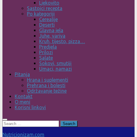
Ljekovito
Sastojci recepta
Po kategoriji
Cerealije
Deserti
Glavna jela
Juhe, variva
Kruh, tijesto, pizza…
Predjela
Prilozi
Salate
Sokovi, smutiji
Umaci, namazi
Pitanja
Hrana i suplementi
Prehrana i bolesti
Održavanje težine
Kontakt
O meni
Korisni linkovi
Search
for:
Nutricionizam.com