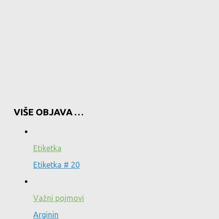
VIŠE OBJAVA …
Etiketka
Etiketka # 20
Važni pojmovi
Arginin