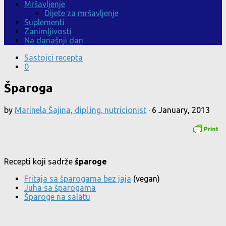
Mršavljenje
Dijete za mršavljenje
Suplementi
Zanimljivosti
Na današnji dan
Sastojci recepta
0
Šparoga
by
Marinela Šajina, dipl.ing. nutricionist
·
6 January, 2013
Recepti koji sadrže
šparoge
Fritaja sa šparogama bez jaja
(vegan)
Juha sa šparogama
Šparoge na salatu