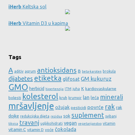
iHerb
Keltska sol
iHerb
Vitamin D3 u kapima
Tags
A
antioksidans
B
aditiv
agrum
brokula
beta-karoten
etiketka
dijabetes
GM kukuruz
glifosat
GMO
herbicid
K
kardiovaskularne
ITM
juha
hipertenzija
kolesterol
minerali
lan
leća
bolesti
kruh
krumpir
mršavljenje
rak
povrće
ožujak
rak
pesticidi
suplement
dojke
sok
redukcijska dijeta
svibanj
rezidua
travanj
vegan
ugljikohidrati
vitamin
tikvica
vegetarijanstvo
čokolada
vitamin C
vitamin D
voće