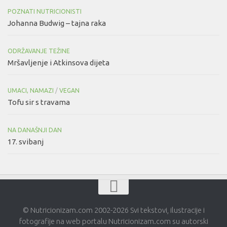
POZNATI NUTRICIONISTI
Johanna Budwig – tajna raka
ODRŽAVANJE TEŽINE
Mršavljenje i Atkinsova dijeta
UMACI, NAMAZI
/
VEGAN
Tofu sir s travama
NA DANAŠNJI DAN
17. svibanj
© Nutricionizam.com 2002-2026 Svi tekstovi, ilustracije i
fotografije na web portalu Nutricionizam.com su autorski