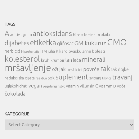
TAGS
A
antioksidans
B
aditiv
agrum
brokula
beta-karoten
GMO
etiketka
dijabetes
GM kukuruz
glifosat
herbicid
K
kardiovaskularne bolesti
ITM
juha
hipertenzija
kolesterol
minerali
lan
leća
kruh
krumpir
mršavljenje
rak
povrće
ožujak
rak dojke
pesticidi
suplement
travanj
sok
redukcijska dijeta
svibanj
rezidua
tikvica
vegan
vitamin C
vitamin D
voće
ugljikohidrati
vitamin
vegetarijanstvo
čokolada
KATEGORIJE
Kategorije