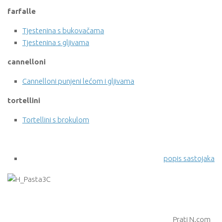
farfalle
Tjestenina s bukovačama
Tjestenina s gljivama
cannelloni
Cannelloni punjeni lećom i gljivama
tortellini
Tortellini s brokulom
popis sastojaka
Prati N.com