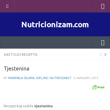
Skip to content
Nutricionizam.com
SASTOJCI RECEPTA
0
Tjestenina
BY
MARINELA ŠAJINA, DIPL.ING. NUTRICIONIST
·
5 JANUARY, 2013
Recepti koji sadrže
tjesteninu