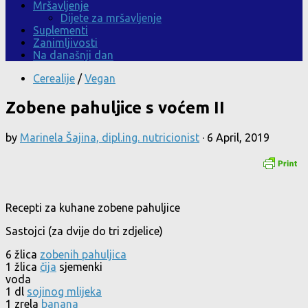
Mršavljenje
Dijete za mršavljenje
Suplementi
Zanimljivosti
Na današnji dan
Cerealije
/
Vegan
Zobene pahuljice s voćem II
by
Marinela Šajina, dipl.ing. nutricionist
·
6 April, 2019
Recepti za kuhane zobene pahuljice
Sastojci (za dvije do tri zdjelice)
6 žlica
zobenih pahuljica
1 žlica
čija
sjemenki
voda
1 dl
sojinog mlijeka
1 zrela
banana