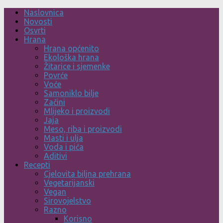
Skip
Naslovnica
to
Novosti
content
Osvrti
Hrana
Hrana općenito
Ekološka hrana
Žitarice i sjemenke
Povrće
Voće
Samoniklo bilje
Začini
Mlijeko i proizvodi
Jaja
Meso, riba i proizvodi
Masti i ulja
Voda i pića
Aditivi
Recepti
Cjelovita biljna prehrana
Vegetarijanski
Vegan
Sirovojelstvo
Razno
Korisno