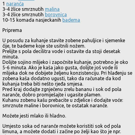
1
naranča
3-4 žlice smrznutih
malina
3-4 žlice smrznutih
borovnica
10-15 komada nasjeckanih
badema
Priprema
U posudu za kuhanje stavite zobene pahuljice i sjemenke
čije, te bademe koje ste usitnili nožem.
Prelijte s pola decilitra vode i ostavite da stoji desetak
minuta.
Dolijte sojino mlijeko i započnite kuhanje, potrebno je oko
5-6 minuta. Ako je kaša jako gusta, dolijte još vode ili
mlijeka dok ne dobijete željenu konzistenciju. Pri hlađenju se
zobena kaša dodatno ugusti, tako da računate da kod
kuhanja treba biti nešto rjeđa smjesa.
Pred kraj dodajte zgnječenu zrelu bananu i sok od pola
naranče, dobro promiješajte i ugasite plamen.
Kuhanu zobenu kašu prebacite u zdjelice i dodajte voće:
smrznute maline i borovnice, te ostatak naranče.
Možete jesti mlako ili hladno.
Umjesto soka od naranče možete koristiti sok od pola
limuna, a možete dodati i začine po želji kao što je npr.