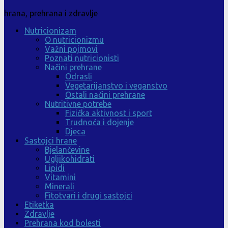
hrana, prehrana i zdravlje
Nutricionizam
O nutricionizmu
Važni pojmovi
Poznati nutricionisti
Načini prehrane
Odrasli
Vegetarijanstvo i veganstvo
Ostali načini prehrane
Nutritivne potrebe
Fizička aktivnost i sport
Trudnoća i dojenje
Djeca
Sastojci hrane
Bjelančevine
Ugljikohidrati
Lipidi
Vitamini
Minerali
Fitotvari i drugi sastojci
Etiketka
Zdravlje
Prehrana kod bolesti