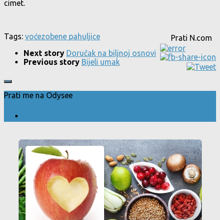
cimet.
Tags:
voće
zobene pahuljice
Prati N.com
Next story
Doručak na biljnoj osnovi
Previous story
Bijeli umak
Prati me na Odysee