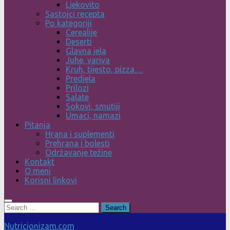
Ljekovito
Sastojci recepta
Po kategoriji
Cerealije
Deserti
Glavna jela
Juhe, variva
Kruh, tijesto, pizza…
Predjela
Prilozi
Salate
Sokovi, smutiji
Umaci, namazi
Pitanja
Hrana i suplementi
Prehrana i bolesti
Održavanje težine
Kontakt
O meni
Korisni linkovi
Search
for:
Nutricionizam.com