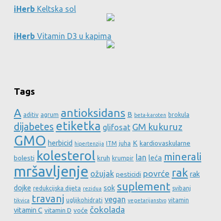
iHerb
Keltska sol
iHerb
Vitamin D3 u kapima
Tags
A
antioksidans
B
aditiv
agrum
brokula
beta-karoten
etiketka
dijabetes
GM kukuruz
glifosat
GMO
herbicid
K
kardiovaskularne
ITM
juha
hipertenzija
kolesterol
minerali
lan
leća
bolesti
kruh
krumpir
mršavljenje
rak
povrće
ožujak
rak
pesticidi
suplement
dojke
sok
redukcijska dijeta
svibanj
rezidua
travanj
vegan
ugljikohidrati
vitamin
tikvica
vegetarijanstvo
čokolada
vitamin C
vitamin D
voće