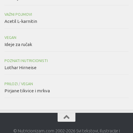
VAŽNI POJMOVI
Acetil L-karnitin
VEGAN
Ideje za ručak
POZNATI NUTRICIONISTI
Lothar Hirneise
PRILOZI
/
VEGAN
Pirjane tikvice i mrkva
© Nutricionizam.com 2002-2026 Svi tekstovi, ilustracije i