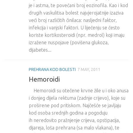
je i astma, te povećani broj eozinofila. Kao i kod
drugih vaskulitisa bolest najvjerojatnije izaziva
veći broj različitih činilaca: nasljedni faktor,
infekcija i vanjski faktori. U liječenju se često
koriste kortikosteroidi (npr. medrol) koji imaju
izražene nuspojave (povišena glukoza,
dijabetes...
PREHRANA KOD BOLESTI
7 MAY, 2011
Hemoroidi
Hemoroidi su otečene krvne žile u i oko anusa
i donjeg dijela rektuma (zadnje crijevo), koje su
proširene pod pritiskom. Najčešće se javljaju
kod osoba srednjih godina a pogoduju
ih neredovito pražnjenje crijeva, opstipacija,
dijareja, loša prehrana (sa malo vlakana), te