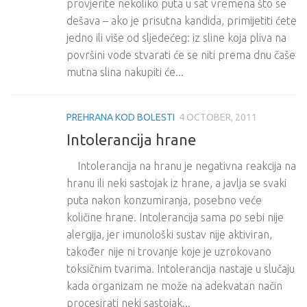
provjerite nekoliko puta u sat vremena što se
dešava – ako je prisutna kandida, primijetiti ćete
jedno ili više od sljedećeg: iz sline koja pliva na
površini vode stvarati će se niti prema dnu čaše
mutna slina nakupiti će...
PREHRANA KOD BOLESTI
4 OCTOBER, 2011
Intolerancija hrane
Intolerancija na hranu je negativna reakcija na
hranu ili neki sastojak iz hrane, a javlja se svaki
puta nakon konzumiranja, posebno veće
količine hrane. Intolerancija sama po sebi nije
alergija, jer imunološki sustav nije aktiviran,
također nije ni trovanje koje je uzrokovano
toksičnim tvarima. Intolerancija nastaje u slučaju
kada organizam ne može na adekvatan način
procesirati neki sastojak...