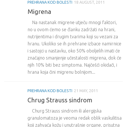
PREHRANA KOD BOLESTI
18 AUGUST, 2011
Migrena
Na nastanak migrene utječu mnogi faktori,
no u ovom ćemo se članku zadržati na hrani,
nutrijentima i drugim tvarima koji su vezani za
hranu. Ukoliko se ih prehrane izbace namirnice
i sastojci u nastavku, oko 50% oboljelih imati će
značajno smanjenje učestalosti migrena, dok će
njih 10% biti bez simptoma. Najčešći okidači, i
hrana koja čini migrenu bolnijom...
PREHRANA KOD BOLESTI
21 MAY, 2011
Chrug Strauss sindrom
Churg Strauss sindrom ili alergijska
granulomatoza je veoma redak oblik vaskulitisa
koji zahvaća kožu i unutrašnje organe, prisutna