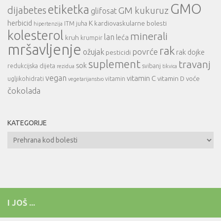
GMO
etiketka
dijabetes
GM kukuruz
glifosat
herbicid
K
kardiovaskularne bolesti
ITM
juha
hipertenzija
kolesterol
minerali
lan
leća
kruh
krumpir
mršavljenje
rak
povrće
ožujak
rak dojke
pesticidi
suplement
travanj
sok
redukcijska dijeta
svibanj
rezidua
tikvica
vegan
vitamin C
vitamin D
voće
ugljikohidrati
vitamin
vegetarijanstvo
čokolada
KATEGORIJE
Kategorije
I JOŠ ...