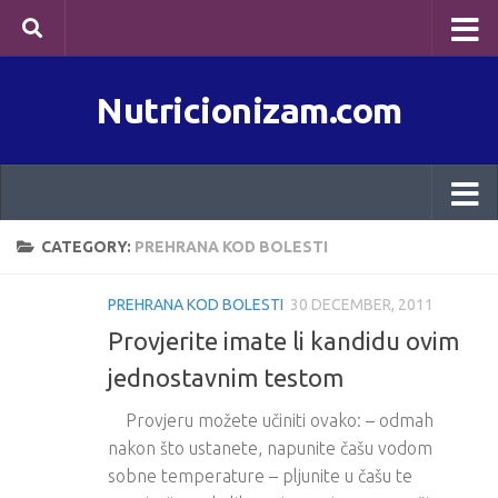
Skip to content
Nutricionizam.com
CATEGORY:
PREHRANA KOD BOLESTI
PREHRANA KOD BOLESTI
30 DECEMBER, 2011
Provjerite imate li kandidu ovim
jednostavnim testom
Provjeru možete učiniti ovako: – odmah
nakon što ustanete, napunite čašu vodom
sobne temperature – pljunite u čašu te