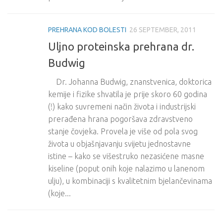
PREHRANA KOD BOLESTI
26 SEPTEMBER, 2011
Uljno proteinska prehrana dr.
Budwig
Dr. Johanna Budwig, znanstvenica, doktorica
kemije i fizike shvatila je prije skoro 60 godina
(!) kako suvremeni način života i industrijski
prerađena hrana pogoršava zdravstveno
stanje čovjeka. Provela je više od pola svog
života u objašnjavanju svijetu jednostavne
istine – kako se višestruko nezasićene masne
kiseline (poput onih koje nalazimo u lanenom
ulju), u kombinaciji s kvalitetnim bjelančevinama
(koje...