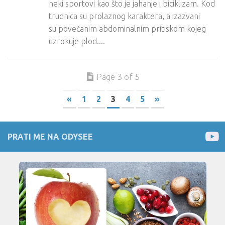
neki sportovi kao što je jahanje i biciklizam. Kod
trudnica su prolaznog karaktera, a izazvani
su povećanim abdominalnim pritiskom kojeg
uzrokuje plod....
Page 3 of 5
«
1
2
3
4
5
»
PRATI ME NA ODYSEE