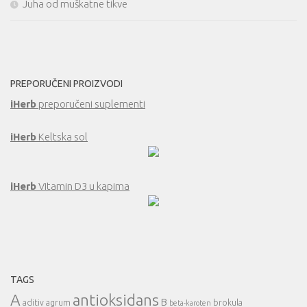
Juha od muškatne tikve
PREPORUČENI PROIZVODI
iHerb
preporučeni suplementi
iHerb
Keltska sol
iHerb
Vitamin D3 u kapima
TAGS
A
antioksidans
B
aditiv
agrum
brokula
beta-karoten