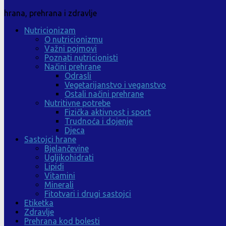
hrana, prehrana i zdravlje
Nutricionizam
O nutricionizmu
Važni pojmovi
Poznati nutricionisti
Načini prehrane
Odrasli
Vegetarijanstvo i veganstvo
Ostali načini prehrane
Nutritivne potrebe
Fizička aktivnost i sport
Trudnoća i dojenje
Djeca
Sastojci hrane
Bjelančevine
Ugljikohidrati
Lipidi
Vitamini
Minerali
Fitotvari i drugi sastojci
Etiketka
Zdravlje
Prehrana kod bolesti