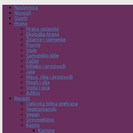
Skip
Naslovnica
to
Novosti
content
Osvrti
Hrana
Hrana općenito
Ekološka hrana
Žitarice i sjemenke
Povrće
Voće
Samoniklo bilje
Začini
Mlijeko i proizvodi
Jaja
Meso, riba i proizvodi
Masti i ulja
Voda i pića
Aditivi
Recepti
Cjelovita biljna prehrana
Vegetarijanski
Vegan
Sirovojelstvo
Razno
Korisno