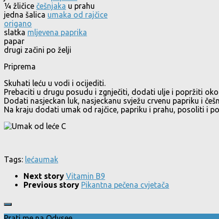
¼ žličice
češnjaka
u prahu
jedna šalica
umaka od rajčice
origano
slatka
mljevena paprika
papar
drugi začini po želji
Priprema
Skuhati leću u vodi i ocijediti.
Prebaciti u drugu posudu i zgnječiti, dodati ulje i popržiti ok
Dodati nasjeckan luk, nasjeckanu svježu crvenu papriku i češnj
Na kraju dodati umak od rajčice, papriku i prahu, posoliti i p
Tags:
leća
umak
Next story
Vitamin B9
Previous story
Pikantna pečena cvjetača
Prati me na Odysee