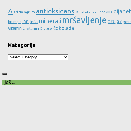
A
antioksidans
dijabe
B
aditiv
agrum
brokula
beta-karoten
mršavljenje
minerali
lan
ožujak
leća
pest
krumpir
čokolada
vitamin C
vitamin D
voće
Kategorije
Kategorije
i još ...