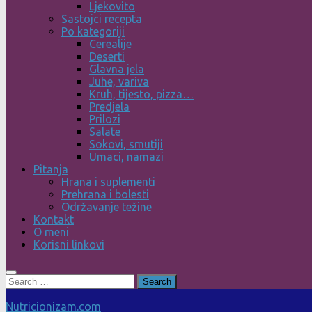
Ljekovito
Sastojci recepta
Po kategoriji
Cerealije
Deserti
Glavna jela
Juhe, variva
Kruh, tijesto, pizza…
Predjela
Prilozi
Salate
Sokovi, smutiji
Umaci, namazi
Pitanja
Hrana i suplementi
Prehrana i bolesti
Održavanje težine
Kontakt
O meni
Korisni linkovi
Search
for:
Nutricionizam.com