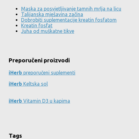
Maska za posvjetljivanje tamnih mrlja na licu
Talijanska mješavina začina
Dobrobiti suplementacije kreatin fosfatom
Kreatin fosfat
Juha od muškatne tikve
Preporučeni proizvodi
iHerb
preporučeni suplementi
iHerb
Keltska sol
iHerb
Vitamin D3 u kapima
Tags