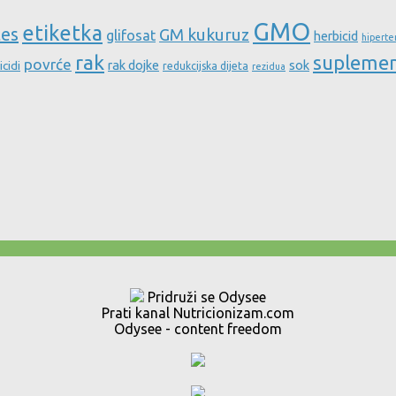
GMO
etiketka
tes
GM kukuruz
glifosat
herbicid
hiperte
rak
supleme
povrće
rak dojke
sok
icidi
redukcijska dijeta
rezidua
Pridruži se Odysee
Prati kanal Nutricionizam.com
Odysee - content freedom