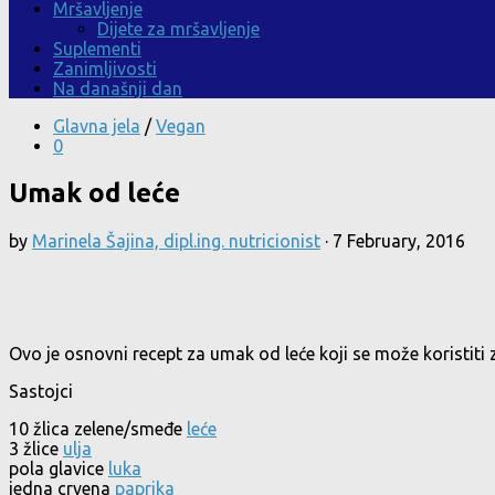
Mršavljenje
Dijete za mršavljenje
Suplementi
Zanimljivosti
Na današnji dan
Glavna jela
/
Vegan
0
Umak od leće
by
Marinela Šajina, dipl.ing. nutricionist
·
7 February, 2016
Ovo je osnovni recept za umak od leće koji se može koristiti za
Sastojci
10 žlica zelene/smeđe
leće
3 žlice
ulja
pola glavice
luka
jedna crvena
paprika