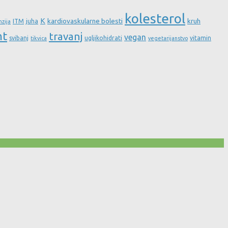
kolesterol
K
kardiovaskularne bolesti
kruh
ITM
juha
nzija
nt
travanj
vegan
svibanj
ugljikohidrati
vitamin
tikvica
vegetarijanstvo