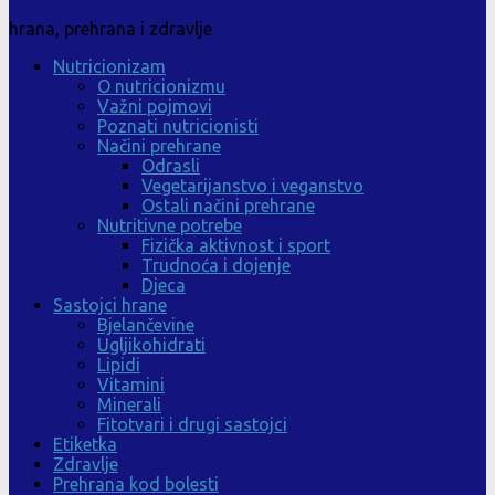
hrana, prehrana i zdravlje
Nutricionizam
O nutricionizmu
Važni pojmovi
Poznati nutricionisti
Načini prehrane
Odrasli
Vegetarijanstvo i veganstvo
Ostali načini prehrane
Nutritivne potrebe
Fizička aktivnost i sport
Trudnoća i dojenje
Djeca
Sastojci hrane
Bjelančevine
Ugljikohidrati
Lipidi
Vitamini
Minerali
Fitotvari i drugi sastojci
Etiketka
Zdravlje
Prehrana kod bolesti