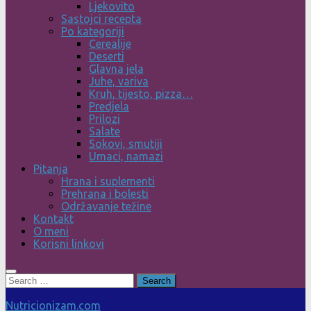
Ljekovito
Sastojci recepta
Po kategoriji
Cerealije
Deserti
Glavna jela
Juhe, variva
Kruh, tijesto, pizza…
Predjela
Prilozi
Salate
Sokovi, smutiji
Umaci, namazi
Pitanja
Hrana i suplementi
Prehrana i bolesti
Održavanje težine
Kontakt
O meni
Korisni linkovi
Search
for:
Nutricionizam.com