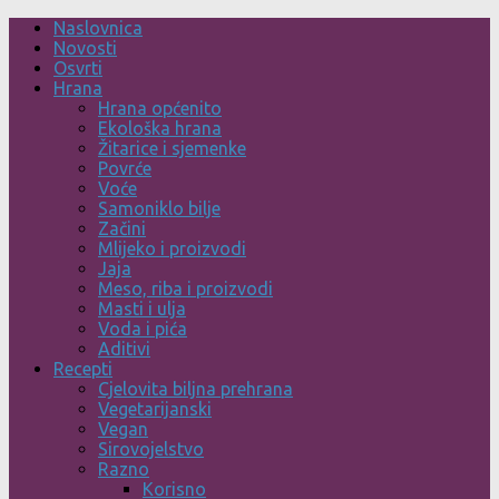
Skip
Naslovnica
to
Novosti
content
Osvrti
Hrana
Hrana općenito
Ekološka hrana
Žitarice i sjemenke
Povrće
Voće
Samoniklo bilje
Začini
Mlijeko i proizvodi
Jaja
Meso, riba i proizvodi
Masti i ulja
Voda i pića
Aditivi
Recepti
Cjelovita biljna prehrana
Vegetarijanski
Vegan
Sirovojelstvo
Razno
Korisno