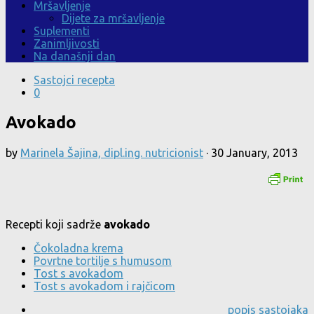
Mršavljenje
Dijete za mršavljenje
Suplementi
Zanimljivosti
Na današnji dan
Sastojci recepta
0
Avokado
by
Marinela Šajina, dipl.ing. nutricionist
·
30 January, 2013
Recepti koji sadrže
avokado
Čokoladna krema
Povrtne tortilje s humusom
Tost s avokadom
Tost s avokadom i rajčicom
popis sastojaka