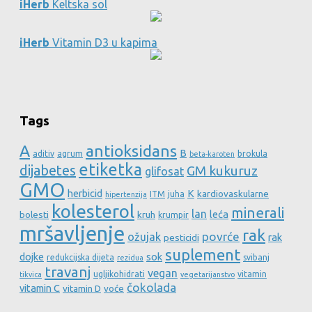
iHerb
Keltska sol
iHerb
Vitamin D3 u kapima
Tags
A
antioksidans
B
aditiv
agrum
brokula
beta-karoten
etiketka
dijabetes
GM kukuruz
glifosat
GMO
herbicid
K
kardiovaskularne
ITM
juha
hipertenzija
kolesterol
minerali
lan
leća
bolesti
kruh
krumpir
mršavljenje
rak
povrće
ožujak
rak
pesticidi
suplement
dojke
sok
redukcijska dijeta
svibanj
rezidua
travanj
vegan
ugljikohidrati
vitamin
tikvica
vegetarijanstvo
čokolada
vitamin C
vitamin D
voće